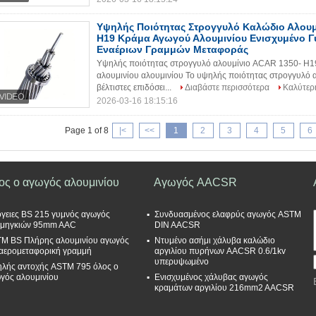
Υψηλής Ποιότητας Στρογγυλό Καλώδιο Αλουμ
H19 Κράμα Αγωγού Αλουμινίου Ενισχυμένο 
Εναέριων Γραμμών Μεταφοράς
Υψηλής ποιότητας στρογγυλό αλουμίνιο ACAR 1350- H19
αλουμινίου αλουμινίου Το υψηλής ποιότητας στρογγυλό α
βέλτιστες επιδόσει...
Διαβάστε περισσότερα
Καλύτερ
2026-03-16 18:15:16
Page 1 of 8
|<
<<
1
2
3
4
5
6
ος ο αγωγός αλουμινίου
Αγωγός AACSR
γειες BS 215 γυμνός αγωγός
Συνδυασμένος ελαφρύς αγωγός ASTM
μηγκιών 95mm AAC
DIN AACSR
M BS Πλήρης αλουμινίου αγωγός
Ντυμένο ασήμι χάλυβα καλώδιο
 αερομεταφορική γραμμή
αργιλίου πυρήνων AACSR 0.6/1kv
υπερυψωμένο
λής αντοχής ASTM 795 όλος ο
γός αλουμινίου
Ενισχυμένος χάλυβας αγωγός
κραμάτων αργιλίου 216mm2 AACSR