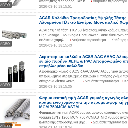
απαιτητικές σιδηροδρομικές κ...
Διαβάστε περισσότερα
2026-03-16 18:15:51
ACAR Καλώδιο Τροφοδοσίας Υψηλής Τάσης 1
Αλουμινίου Πλεκτό Εναέριο Μονοπολικό Χωρ
ACAR Υψηλή τάση 1 KV 60 ένα αλουμινένιο κράμα Επάνω
High Voltage 1 KV Single Core Power Cable είναι σχεδιασ
σε δίκτυα χαμηλ...
Διαβάστε περισσότερα
Καλύτερη 
2026-03-16 18:15:43
Αεροπορικό καλώδιο ACSR AAC AAAC Αλουμ
ενιαίο πυρήνα XLPE & PVC Απομονωμένο υ
στρεβλωμένο καλώδιο
Αεροπορικό καλώδιο ACSR AAC AAAC Αλουμινίου αγωγό
υπερυψωμένο στρεβλωμένο καλώδιο Η πλήρης γκάμα των 
σύγχρονα δίκτυα διανομ...
Διαβάστε περισσότερα
Κα
2026-03-16 18:15:35
Φαρμακευτική τιμή ACAR γυμνός αγωγός αλ
κράμα ενισχυμένο για την αερομεταφορική γ
MCM 750MCM ASTM
Φαρμακευτική τιμή ACAR γυμνός αγωγός αλουμινίου αγωγ
γραμμή 18/19 1200 MCM 750MCM ASTM Ο γυμνός αγωγός
ηλεκτρικής απόδοσης και μηχ...
Διαβάστε περισσότερα
2026-03-16 18:15:24