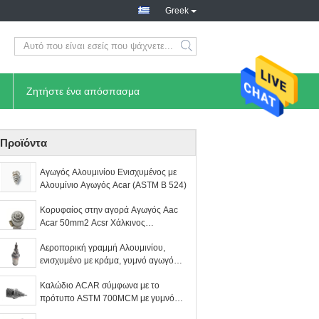
Greek
Ζητήστε ένα απόσπασμα
Προϊόντα
Αγωγός Αλουμινίου Ενισχυμένος με
Αλουμίνιο Αγωγός Acar (ASTM B 524)
Κορυφαίος στην αγορά Αγωγός Aac
Acar 50mm2 Acsr Χάλκινος
Αλουμινίου για Εναέριες
Αεροπορική γραμμή Αλουμινίου,
Σιδηροδρομικές Γραμμές Ηλεκτρικής
ενισχυμένο με κράμα, γυμνό αγωγό
Ενέργειας
ACAR 750 MCM
Καλώδιο ACAR σύμφωνα με το
πρότυπο ASTM 700MCM με γυμνό
αγωγό αλουμινίου για εναέριες