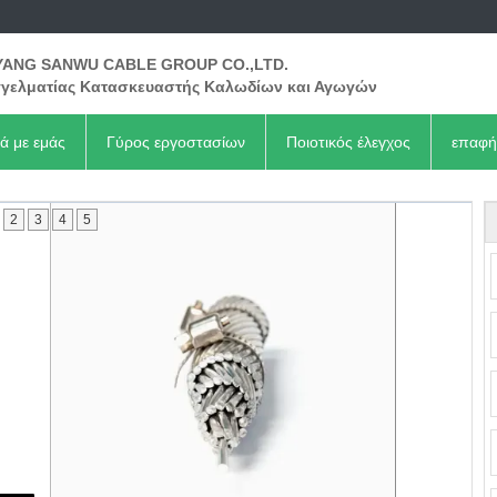
ANG SANWU CABLE GROUP CO.,LTD.
γελματίας Κατασκευαστής Καλωδίων και Αγωγών
κά με εμάς
Γύρος εργοστασίων
Ποιοτικός έλεγχος
επαφή
2
3
4
5