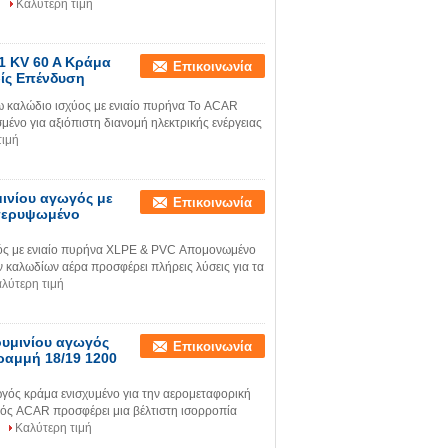
Καλύτερη τιμή
 KV 60 A Κράμα
Επικοινωνία
ίς Επένδυση
 καλώδιο ισχύος με ενιαίο πυρήνα Το ACAR
μένο για αξιόπιστη διανομή ηλεκτρικής ενέργειας
τιμή
ινίου αγωγός με
Επικοινωνία
περυψωμένο
ς με ενιαίο πυρήνα XLPE & PVC Απομονωμένο
καλωδίων αέρα προσφέρει πλήρεις λύσεις για τα
λύτερη τιμή
ουμινίου αγωγός
Επικοινωνία
ραμμή 18/19 1200
ός κράμα ενισχυμένο για την αερομεταφορική
 ACAR προσφέρει μια βέλτιστη ισορροπία
Καλύτερη τιμή