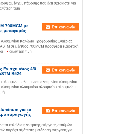
ρυψωμένης μετάδοσης που έχει σχεδιαστεί για
αλύτερη τιμή
TM 700MCM με
Επικοινωνία
ές μεταφοράς
λουμινίου Καλώδιο Τροφοδοσίας Εναέριας
ASTM σε μέγεθος 700MCM προσφέρει εξαιρετική
ρα
Καλύτερη τιμή
 Ενισχυμένος 4/0
Επικοινωνία
 ASTM B524
 αλουμινίου αλουμινίου αλουμινίου αλουμινίου
 αλουμινίου αλουμινίου αλουμινίου αλουμινίου
ιμή
luminum για τα
Επικοινωνία
εκτροπαραγωγής
 τα καλώδια ηλεκτρικής ενέργειας σταθμών
παρέχει αξιόπιστη μετάδοση ενέργειας για