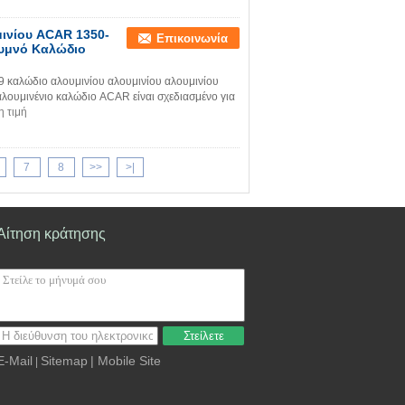
ινίου ACAR 1350-
Επικοινωνία
Γυμνό Καλώδιο
 καλώδιο αλουμινίου αλουμινίου αλουμινίου
λουμινένιο καλώδιο ACAR είναι σχεδιασμένο για
η τιμή
7
8
>>
>|
Αίτηση κράτησης
Στείλετε
E-Mail
Sitemap
| Mobile Site
|