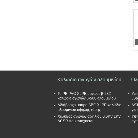
Καλώδιο αγωγών αλουμινίου
Όλ
Το PE PVC XLPE μόνωσε β-232
Υπό
καλώδιο αγωγών β-500 αλουμινίου
μυρ
Αδιάβροχο μαύρο ABC XLPE καλώδιο
AST
αλουμινίου υψηλής τάσης
για
Χάλυβας αγωγών αργιλίου 0.6KV 1KV
Υψη
ACSR που ενισχύεται
αγω