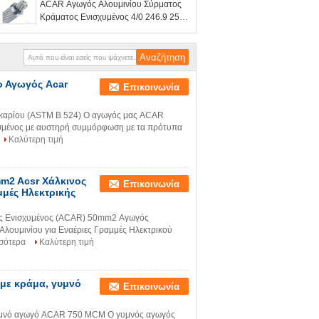
ACAR Αγωγός Αλουμινίου Σύρματος
γραμμές μεταφοράς ενέργειας
Κράματος Ενισχυμένος 4/0 246.9 250
250 300 350 400 450 500 550 Kcmil
ASTM B524
ο Αγωγός Acar
Επικοινωνία
 ακαρίου (ASTM B 524) Ο αγωγός μας ACAR
σμένος με αυστηρή συμμόρφωση με τα πρότυπα
Καλύτερη τιμή
m2 Acsr Χάλκινος
Επικοινωνία
μμές Ηλεκτρικής
ος Ενισχυμένος (ACAR) 50mm2 Αγωγός
λουμινίου για Εναέριες Γραμμές Ηλεκτρικού
σότερα
Καλύτερη τιμή
 με κράμα, γυμνό
Επικοινωνία
 γυμνό αγωγό ACAR 750 MCM Ο γυμνός αγωγός