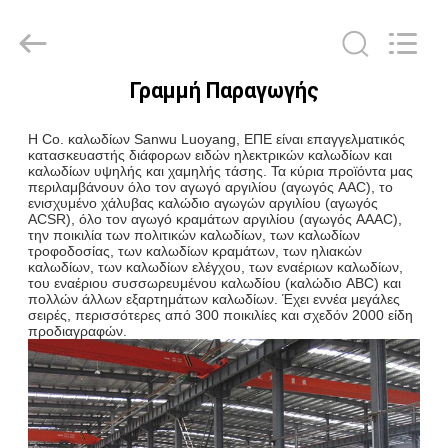
Luoyang
Sanwu
Cable
Co.,
Ltd.,.
All
Rights
Γραμμή Παραγωγής
Reserved.
ΣΠΊΤΙ
Η Co. καλωδίων Sanwu Luoyang, ΕΠΕ είναι επαγγελματικός
κατασκευαστής διάφορων ειδών ηλεκτρικών καλωδίων και
ΠΡΟΪΌΝΤΑ
καλωδίων υψηλής και χαμηλής τάσης. Τα κύρια προϊόντα μας
περιλαμβάνουν όλο τον αγωγό αργιλίου (αγωγός AAC), το
ενισχυμένο χάλυβας καλώδιο αγωγών αργιλίου (αγωγός
ACSR), όλο τον αγωγό κραμάτων αργιλίου (αγωγός AAAC),
ΠΕΡΊΠΟΥ
την ποικιλία των πολιτικών καλωδίων, των καλωδίων
τροφοδοσίας, των καλωδίων κραμάτων, των ηλιακών
ΕΜΕΊΣ
καλωδίων, των καλωδίων ελέγχου, των εναέριων καλωδίων,
του εναέριου συσσωρευμένου καλωδίου (καλώδιο ABC) και
πολλών άλλων εξαρτημάτων καλωδίων. Έχει εννέα μεγάλες
σειρές, περισσότερες από 300 ποικιλίες και σχεδόν 2000 είδη
ΓΎΡΟΣ
προδιαγραφών.
ΕΡΓΟΣΤΑΣΊΩΝ
ΠΟΙΟΤΙΚΌΣ