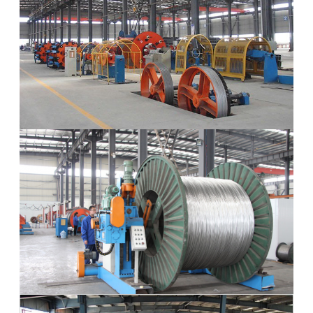
ΈΛΕΓΧΟΣ
ΜΑΣ
ΕΛΆΤΕ
ΣΕ
ΕΠΑΦΉ
ΜΕ
ΕΙΔΉΣΕΙΣ
ΖΗΤΉΣΤΕ
ΈΝΑ
ΑΠΌΣΠΑΣΜΑ