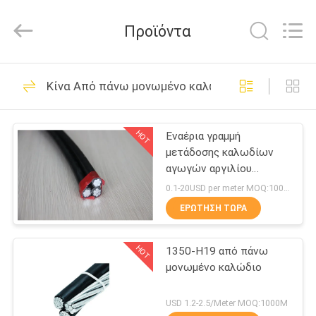
Luoyang
Sanwu
Cable
Προϊόντα
Co.,
Ltd.,.
All
Rights
Reserved.
ΣΠΊΤΙ
96
Κίνα Από πάνω μονωμένο καλώδιο
Καλώδιο αγωγών
ΠΡΟΪΌΝΤΑ
αλουμινίου
HOT
Εναέρια γραμμή
μετάδοσης καλωδίων
ΠΕΡΊΠΟΥ
αγωγών αργιλίου
ΕΜΕΊΣ
μόνωσης PVC XLPE
0.1-20USD per meter MOQ:1000M
ΕΡΏΤΗΣΗ ΤΏΡΑ
129
ΓΎΡΟΣ
Χάλυβας αγωγών
HOT
1350-H19 από πάνω
ΕΡΓΟΣΤΑΣΊΩΝ
μονωμένο καλώδιο
αλουμινίου που
ΠΟΙΟΤΙΚΌΣ
USD 1.2-2.5/Meter MOQ:1000M
ενισχύεται