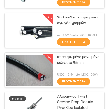
ΈΛΕΓΧΟΣ
ΕΡΏΤΗΣΗ ΤΏΡΑ
HOT
300mm2 υπερυψωμένος
ΜΑΣ
74
αγωγός γραμμών
ΕΛΆΤΕ
Όλος ο αγωγός
ΣΕ
usd2.1-2.6meter MOQ:1000M
αλουμινίου
ΕΠΑΦΉ
ΕΡΏΤΗΣΗ ΤΏΡΑ
ΜΕ
HOT
υπερυψωμένο μονωμένο
καλώδιο 95mm
ΕΙΔΉΣΕΙΣ
75
USD2.1-2.5/meter MOQ:1000M
Όλος ο αγωγός
ΖΗΤΉΣΤΕ
ΕΡΏΤΗΣΗ ΤΏΡΑ
ΈΝΑ
κραμάτων
Αλουμινίου Twist
ΑΠΌΣΠΑΣΜΑ
αλουμινίου
Service Drop Electric
Pvc/Xlpe Isolated