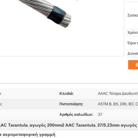
Συσκε
Χρόνο
Όροι 
Δυνατ
υ
Κλειδιά:
AAAC Τόταρα Διευθυντ
ης
Πιστοποίηση:
ASTM B, BS, DIN, IEC Ce
Αριθμός καλωδίων:
37
AC Tarantula
αγωγός 200mm2 AAC Tarantula
37/5.23mm αγωγός 
,
,
α αερομεταφορική γραμμή