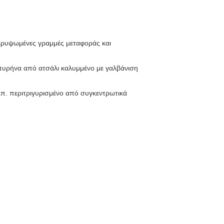
ερυψωμένες γραμμές μεταφοράς και
πυρήνα από ατσάλι καλυμμένο με γαλβάνιση
π. περιτριγυρισμένο από συγκεντρωτικά