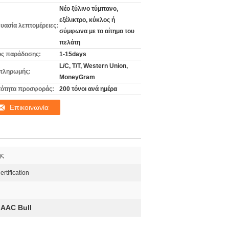
Νέο ξύλινο τύμπανο,
εξέλικτρο, κύκλος ή
υασία λεπτομέρειες:
σύμφωνα με το αίτημα του
πελάτη
ς παράδοσης:
1-15days
L/C, T/T, Western Union,
πληρωμής:
MoneyGram
ότητα προσφοράς:
200 τόνοι ανά ημέρα
Επικοινωνία
ής
rtification
AAC Bull