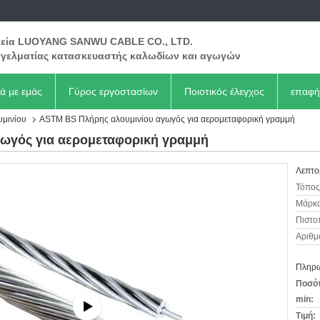
ρεία LUOYANG SANWU CABLE CO., LTD.
γελματίας κατασκευαστής καλωδίων και αγωγών
κά με εμάς
Γύρος εργοστασίων
Ποιοτικός έλεγχος
επαφή
υμινίου
ASTM BS Πλήρης αλουμινίου αγωγός για αερομεταφορική γραμμή
ωγός για αερομεταφορική γραμμή
Λεπτο
Τόπος
Μάρκα
Πιστο
Αριθμ
Πληρω
Ποσότ
min:
Τιμή: