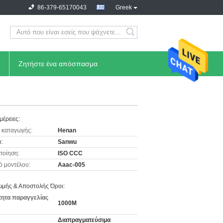
86-379-65170043
Greek
Ζητήστε ένα απόσπασμα
μέρειες:
 καταγωγής:
Henan
:
Sanwu
ποίηση:
ISO CCC
ό μοντέλου:
Aaac-005
μής & Αποστολής Όροι:
ητα παραγγελίας
1000M
Διαπραγματεύσιμα