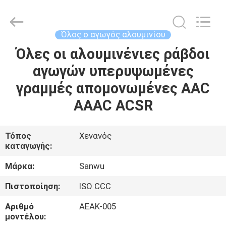
Luoyang
Sanwu
Cable
Co.,
Ltd.,.
Όλος ο αγωγός αλουμινίου
All
Rights
Reserved.
Όλες οι αλουμινένιες ράβδοι
ΣΠΊΤΙ
αγωγών υπερυψωμένες
ΠΡΟΪΌΝΤΑ
γραμμές απομονωμένες AAC
AAAC ACSR
ΠΕΡΊΠΟΥ
ΕΜΕΊΣ
Τόπος
Χενανός
καταγωγής:
ΓΎΡΟΣ
Μάρκα:
Sanwu
ΕΡΓΟΣΤΑΣΊΩΝ
Πιστοποίηση:
ISO CCC
Αριθμό
ΑΕΑΚ-005
ΠΟΙΟΤΙΚΌΣ
μοντέλου: