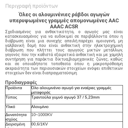
Περιγραφή προϊόντων
Όλες οι αλουμινένιες ράβδοι αγωγών
υπερυψωμένες γραμμές απομονωμένες AAC
AAAC ACSR
Σχεδιασμένος για ανθεκτικότητα, ο αγωγός μας είναι
κατασκευασμένος για να ευδοκιμεί σε περιβάλλοντα όπου η
διάβρωση είναι μια συνεχής απειλή.παρέχει ομοιογενή, μη
γαλβανική δομή που είναι ανθεκτική στην ηλεκτροχημική
διάβρωση που πλήττει τους αγωγούς μικτών μετάλλων,
γεγονός που την καθιστά εξαιρετικά ανθεκτική και με χαμηλή
συντήρηση για παράκτια δίκτυα,βιομηχανικές ζώνες, καθώς
και σε οποιαδήποτε τοποθεσία όπου η μακροπρόθεσμη
ακεραιότητα των περιουσιακών στοιχείων ενόψει επιθετικών
στοιχείων δεν είναι διαπραγματεύσιμη.
Προδιαγραφές
Προϊόντα
Όλο αλουμινένιο αγωγό για εναέριες γραμμές
μεταφοράς
Τύπος
Τραντούλα γυμνό αγωγό 37 / 5,23mm
Υλικό
Αλουμίνιο
Δυνατότητα
10~1000KV
ισχύος
Διορισμένη
00,6/1KV