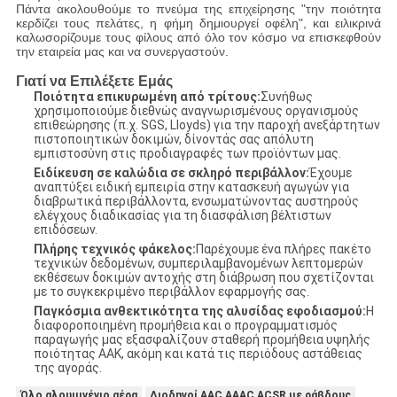
Πάντα ακολουθούμε το πνεύμα της επιχείρησης "την ποιότητα
κερδίζει τους πελάτες, η φήμη δημιουργεί οφέλη", και ειλικρινά
καλωσορίζουμε τους φίλους από όλο τον κόσμο να επισκεφθούν
την εταιρεία μας και να συνεργαστούν.
Γιατί να Επιλέξετε Εμάς
Ποιότητα επικυρωμένη από τρίτους:
Συνήθως
χρησιμοποιούμε διεθνώς αναγνωρισμένους οργανισμούς
επιθεώρησης (π.χ. SGS, Lloyds) για την παροχή ανεξάρτητων
πιστοποιητικών δοκιμών, δίνοντάς σας απόλυτη
εμπιστοσύνη στις προδιαγραφές των προϊόντων μας.
Ειδίκευση σε καλώδια σε σκληρό περιβάλλον:
Έχουμε
αναπτύξει ειδική εμπειρία στην κατασκευή αγωγών για
διαβρωτικά περιβάλλοντα, ενσωματώνοντας αυστηρούς
ελέγχους διαδικασίας για τη διασφάλιση βέλτιστων
επιδόσεων.
Πλήρης τεχνικός φάκελος:
Παρέχουμε ένα πλήρες πακέτο
τεχνικών δεδομένων, συμπεριλαμβανομένων λεπτομερών
εκθέσεων δοκιμών αντοχής στη διάβρωση που σχετίζονται
με το συγκεκριμένο περιβάλλον εφαρμογής σας.
Παγκόσμια ανθεκτικότητα της αλυσίδας εφοδιασμού:
Η
διαφοροποιημένη προμήθεια και ο προγραμματισμός
παραγωγής μας εξασφαλίζουν σταθερή προμήθεια υψηλής
ποιότητας ΑΑΚ, ακόμη και κατά τις περιόδους αστάθειας
της αγοράς.
Όλο αλουμινένιο αέρα
Διοδηγοί AAC AAAC ACSR με ράβδους