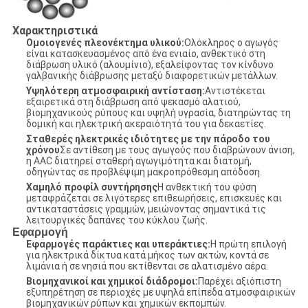
Χαρακτηριστικά
Ομοιογενές πλεονέκτημα υλικού:
Ολόκληρος ο αγωγός
είναι κατασκευασμένος από ένα ενιαίο, ανθεκτικό στη
διάβρωση υλικό (αλουμίνιο), εξαλείφοντας τον κίνδυνο
γαλβανικής διάβρωσης μεταξύ διαφορετικών μετάλλων.
Υψηλότερη ατμοσφαιρική αντίσταση:
Αντιστέκεται
εξαιρετικά στη διάβρωση από ψεκασμό αλατιού,
βιομηχανικούς ρύπους και υψηλή υγρασία, διατηρώντας τη
δομική και ηλεκτρική ακεραιότητά του για δεκαετίες.
Σταθερές ηλεκτρικές ιδιότητες με την πάροδο του
χρόνου
Σε αντίθεση με τους αγωγούς που διαβρώνουν άνιση,
η AAC διατηρεί σταθερή αγωγιμότητα και διατομή,
οδηγώντας σε προβλέψιμη μακροπρόθεσμη απόδοση.
Χαμηλό προφίλ συντήρησης
Η ανθεκτική του φύση
μεταφράζεται σε λιγότερες επιθεωρήσεις, επισκευές και
αντικαταστάσεις γραμμών, μειώνοντας σημαντικά τις
λειτουργικές δαπάνες του κύκλου ζωής.
Εφαρμογή
Εφαρμογές παράκτιες και υπεράκτιες:
Η πρώτη επιλογή
για ηλεκτρικά δίκτυα κατά μήκος των ακτών, κοντά σε
λιμάνια ή σε νησιά που εκτίθενται σε αλατισμένο αέρα.
Βιομηχανικοί και χημικοί διάδρομοι:
Παρέχει αξιόπιστη
εξυπηρέτηση σε περιοχές με υψηλά επίπεδα ατμοσφαιρικών
βιομηχανικών ρύπων και χημικών εκπομπών.