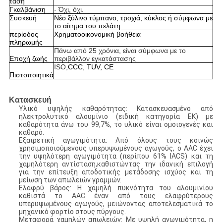
τάση
Γκαλβάνιση
- Όχι, όχι.
Συσκευή
Νέο ξύλινο τύμπανο, τροχιά, κύκλος ή σύμφωνα με
το αίτημα του πελάτη
περίοδος
Χρηματοοικονομική βοήθεια
πληρωμής
Πάνω από 25 χρόνια, είναι σύμφωνα με το
Εποχή ζωής
περιβάλλον εγκατάστασης
ISO,
CCC, TUV, CE
Πιστοποιητικά
Κατασκευή
Υλικό υψηλής καθαρότητας: Κατασκευασμένο από
ηλεκτρολυτικό αλουμίνιο (ειδική κατηγορία ΕΚ) με
καθαρότητα άνω του 99,7%, το υλικό είναι ομοιογενές και
καθαρό.
Εξαιρετική αγωγιμότητα: Από όλους τους κοινώς
χρησιμοποιούμενους υπερυψωμένους αγωγούς, ο AAC έχει
την υψηλότερη αγωγιμότητα (περίπου 61% IACS) και τη
χαμηλότερη αντίσταση,καθιστώντας την ιδανική επιλογή
για την επίτευξη αποδοτικής μετάδοσης ισχύος και τη
μείωση των απωλειών γραμμών.
Ελαφρύ βάρος: Η χαμηλή πυκνότητα του αλουμινίου
καθιστά το AAC έναν από τους ελαφρύτερους
υπερυψωμένους αγωγούς, μειώνοντας αποτελεσματικά το
μηχανικό φορτίο στους πύργους.
Μεταφορά χαμηλών απωλειών: Με υψηλή αγωγιμότητα, η