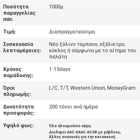
ΈΛΕΓΧΟΣ
Ποσότητα
1000μ.
παραγγελίας
min:
ΜΑΣ
Τιμή:
Διαπραγματεύσιμα
ΕΛΆΤΕ
ΣΕ
Συσκευασία
Νέο ξύλινο τύμπανο, εξέλικτρο,
λεπτομέρειες:
κύκλος ή σύμφωνα με το αίτημα του
ΕΠΑΦΉ
πελάτη
ΜΕ
Χρόνος
1-15days
παράδοσης:
ΕΙΔΉΣΕΙΣ
Όροι
L/C, T/T, Western Union, MoneyGram
πληρωμής:
ΖΗΤΉΣΤΕ
Δυνατότητα
200 τόνοι ανά ημέρα
προσφοράς:
ΈΝΑ
Υψηλό φως:
,
ΑΠΌΣΠΑΣΜΑ
Όλο αλουμινένιο αέρα
,
Διοδηγοί AAC AAAC ACSR με ράβδους
Άλλες συσκευές για την κατασκευή