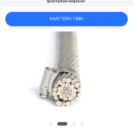
ηλεκτρικών κυψελών
SITEMAP
ΚΑΛΎΤΕΡΗ ΤΙΜΉ
PRIVACY
POLICY