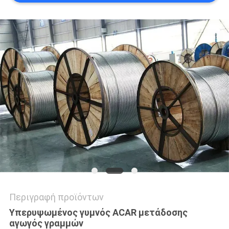
SITEMAP
PRIVACY
POLICY
Περιγραφή προϊόντων
Υπερυψωμένος γυμνός ACAR μετάδοσης
αγωγός γραμμών