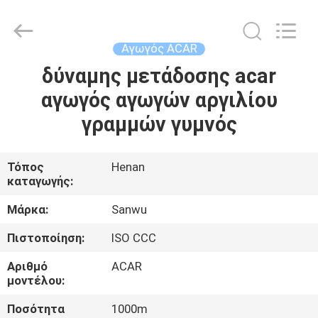
Luoyang
Sanwu
Cable
Co.,
Ltd.,.
Αγωγός ACAR
All
Rights
Reserved.
δύναμης μετάδοσης acar
ΣΠΊΤΙ
αγωγός αγωγών αργιλίου
ΠΡΟΪΌΝΤΑ
γραμμών γυμνός
ΠΕΡΊΠΟΥ
Τόπος
Henan
καταγωγής:
ΕΜΕΊΣ
Μάρκα:
Sanwu
ΓΎΡΟΣ
Πιστοποίηση:
ISO CCC
ΕΡΓΟΣΤΑΣΊΩΝ
Αριθμό
ACAR
μοντέλου:
ΠΟΙΟΤΙΚΌΣ
Ποσότητα
1000m