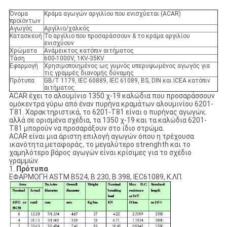
Όνομα
Κράμα αγωγών αργιλίου που ενισχύεται (ACAR)
προϊόντων
Αγωγός
Αργίλιο/χαλκός
Κατασκευή
Το αργίλιο που προσαράσσουν & το κράμα αργιλίου
ενισχύουν
Χρώματα
Ανάμεικτος κατόπιν αιτήματος
Τάση
600-1000V, 1KV-35KV
Εφαρμογή
Χρησιμοποιημένος ως γυμνός υπερυψωμένος αγωγός για
τις γραμμές διανομής δύναμης
Πρότυπα
GB/T 1179, IEC 60889, IEC 61089, BS, DIN και ICEA κατόπιν
αιτήματος
ACAR έχει το αλουμίνιο 1350 χ-19 καλώδια που προσαράσσουν
ομόκεντρα γύρω από έναν πυρήνα κραμάτων αλουμινίου 6201-
T81. Χαρακτηριστικά, το 6201-T81 είναι ο πυρήνας αγωγών,
αλλά σε ορισμένα σχέδια, τα 1350 χ-19 και τα καλώδια 6201-
T81 μπορούν να προσαράξουν στο ίδιο στρώμα.
ACAR είναι μια άριστη επιλογή αγωγών όπου η τρέχουσα
ικανότητα μεταφοράς, το μεγαλύτερο strenghth και το
χαμηλότερο βάρος αγωγών είναι κρίσιμες για το σχέδιο
γραμμών.
1.
Πρότυπα
ΕΦΑΡΜΟΓΉ ASTM B524, Β 230, Β 398, IEC61089, Κ.ΛΠ.