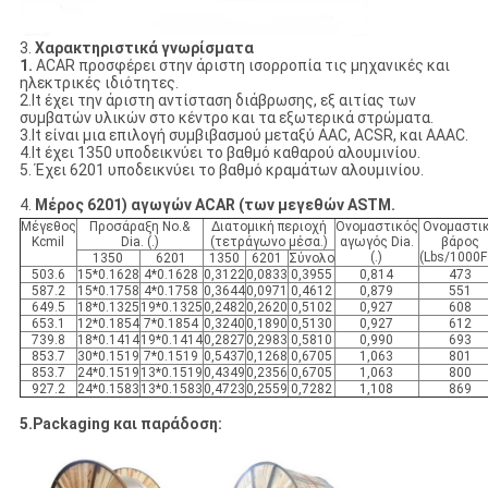
3.
Χαρακτηριστικά γνωρίσματα
1.
ACAR προσφέρει στην άριστη ισορροπία τις μηχανικές και
ηλεκτρικές ιδιότητες.
2.It έχει την άριστη αντίσταση διάβρωσης, εξ αιτίας των
συμβατών υλικών στο κέντρο και τα εξωτερικά στρώματα.
3.It είναι μια επιλογή συμβιβασμού μεταξύ AAC, ACSR, και AAAC.
4.It έχει 1350 υποδεικνύει το βαθμό καθαρού αλουμινίου.
5. Έχει 6201 υποδεικνύει το βαθμό κραμάτων αλουμινίου.
4.
Μέρος 6201) αγωγών ACAR (των μεγεθών ASTM.
Μέγεθος
Προσάραξη No.&
Διατομική περιοχή
Ονομαστικός
Ονομαστι
Kcmil
Dia. (.)
(τετράγωνο μέσα.)
αγωγός Dia.
βάρος
(.)
(Lbs/1000F
1350
6201
1350
6201
Σύνολο
503.6
15*0.1628
4*0.1628
0,3122
0,0833
0,3955
0,814
473
587.2
15*0.1758
4*0.1758
0,3644
0,0971
0,4612
0,879
551
649.5
18*0.1325
19*0.1325
0,2482
0,2620
0,5102
0,927
608
653.1
12*0.1854
7*0.1854
0,3240
0,1890
0,5130
0,927
612
739.8
18*0.1414
19*0.1414
0,2827
0,2983
0,5810
0,990
693
853.7
30*0.1519
7*0.1519
0,5437
0,1268
0,6705
1,063
801
853.7
24*0.1519
13*0.1519
0,4349
0,2356
0,6705
1,063
800
927.2
24*0.1583
13*0.1583
0,4723
0,2559
0,7282
1,108
869
5.Packaging και παράδοση: