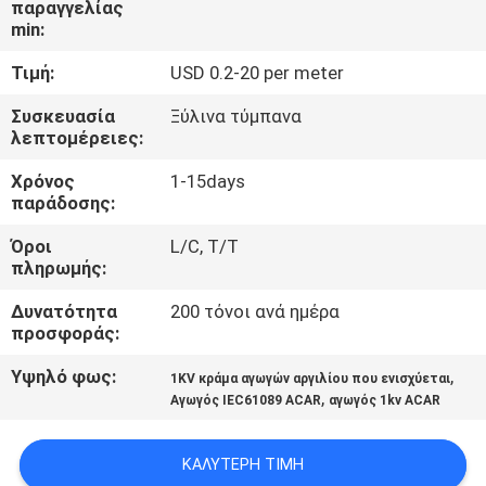
παραγγελίας
ΈΛΕΓΧΟΣ
min:
Τιμή:
USD 0.2-20 per meter
ΜΑΣ
ΕΛΆΤΕ
Συσκευασία
Ξύλινα τύμπανα
λεπτομέρειες:
ΣΕ
Χρόνος
1-15days
ΕΠΑΦΉ
παράδοσης:
ΜΕ
Όροι
L/C, T/T
πληρωμής:
ΕΙΔΉΣΕΙΣ
Δυνατότητα
200 τόνοι ανά ημέρα
προσφοράς:
ΖΗΤΉΣΤΕ
Υψηλό φως:
,
1KV κράμα αγωγών αργιλίου που ενισχύεται
,
ΈΝΑ
Αγωγός IEC61089 ACAR
αγωγός 1kv ACAR
ΑΠΌΣΠΑΣΜΑ
ΚΑΛΎΤΕΡΗ ΤΙΜΉ