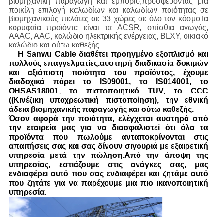
βιομηχανική παραγωγή και εμπόριο,προσφέροντας μια
ποικίλη επιλογή καλωδίων και καλωδίων ποιότητας σε
βιομηχανικούς πελάτες σε 33 χώρες σε όλο τον κόσμοΤα
κορυφαία προϊόντα είναι τα ACSR, οπίσθια αγωγός,
AAAC, AAC, καλώδιο ηλεκτρικής ενέργειας, BLXY, οικιακό
καλώδιο και ούτω καθεξής.
Η Sanwu Cable διαθέτει προηγμένο εξοπλισμό και
πολλούς επαγγελματίες.αυστηρή διαδικασία δοκιμών
και αξιόπιστη ποιότητα του προϊόντος, έχουμε
διαδοχικά πάρει το IS09001, το IS014001, το
OHSAS18001, το πιστοποιητικό TUV, το CCC
((Κινέζικη υποχρεωτική πιστοποίηση), την εθνική
άδεια βιομηχανικής παραγωγής και ούτω καθεξής.
Όσον αφορά την ποιότητα, ελέγχεται αυστηρά από
την εταιρεία μας για να διασφαλιστεί ότι όλα τα
προϊόντα που πωλούμε ανταποκρίνονται στις
απαιτήσεις σας και σας δίνουν σιγουριά με εξαιρετική
υπηρεσία μετά την πώληση.Από την άποψη της
υπηρεσίας, εστιάζουμε στις ανάγκες σας, μας
ενδιαφέρει αυτό που σας ενδιαφέρει και ζητάμε αυτό
που ζητάτε για να παρέχουμε μια πιο ικανοποιητική
υπηρεσία.