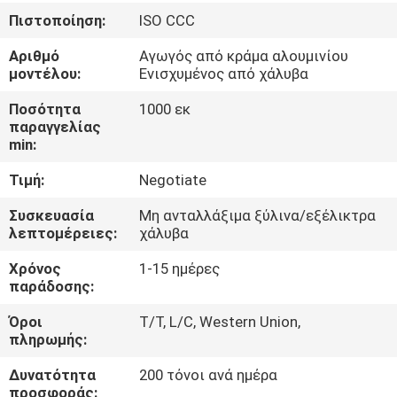
ΈΛΕΓΧΟΣ
Πιστοποίηση:
ISO CCC
Αριθμό
Αγωγός από κράμα αλουμινίου
ΜΑΣ
μοντέλου:
Ενισχυμένος από χάλυβα
ΕΛΆΤΕ
Ποσότητα
1000 εκ
ΣΕ
παραγγελίας
min:
ΕΠΑΦΉ
Τιμή:
Negotiate
ΜΕ
Συσκευασία
Μη ανταλλάξιμα ξύλινα/εξέλικτρα
λεπτομέρειες:
χάλυβα
ΕΙΔΉΣΕΙΣ
Χρόνος
1-15 ημέρες
παράδοσης:
ΖΗΤΉΣΤΕ
Όροι
T/T, L/C, Western Union,
ΈΝΑ
πληρωμής:
ΑΠΌΣΠΑΣΜΑ
Δυνατότητα
200 τόνοι ανά ημέρα
προσφοράς: