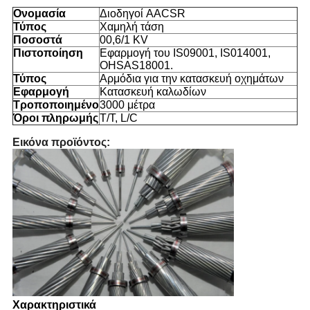
Ονομασία
Διοδηγοί AACSR
Τύπος
Χαμηλή τάση
Ποσοστά
00,6/1 ΚV
Πιστοποίηση
Εφαρμογή του IS09001, IS014001,
OHSAS18001.
Τύπος
Αρμόδια για την κατασκευή οχημάτων
Εφαρμογή
Κατασκευή καλωδίων
Τροποποιημένο
3000 μέτρα
Όροι πληρωμής
T/T, L/C
Εικόνα προϊόντος:
Χαρακτηριστικά