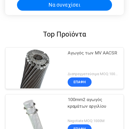
ορεινές περιοχές
Να συνεχίσει
Top Προϊόντα
Αγωγός των MV AACSR
Διαπραγματεύσιμα MOQ:1000M
ΕΠΑΦΉ
100mm2 αγωγός
κραμάτων αργιλίου
Negotiate MOQ:1000M
ΕΠΑΦΉ