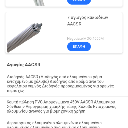
7 αγωγός καλωδίων
AACSR
Negotiate MOQ:1000M
ΕΠΑΦΉ
Αγωγός AACSR
Διοδηγός AACSR (Διοδηγός από αλουμινένιο κράμα
ενισχυμένο με χάλυβα) Διοδηγός από κράμα άνω του
κεφαλαίου γυμνός Διοδηγός προσαρμοσμένος για ορεινές
περιοχές
Καυτή πώληση PVC Απομονωμένο 450V AACSR Αλουμινίου
Σύνθεσης Αερογραμμή χαμηλής τάσης Χάλυβα Ενισχυμένος
αλουμινίου αγωγός για βιομηχανική χρήση
Αεροπορικός αλουμινένιο αλουμινένιο αλουμινένιο
αλουμινένιο αλουμινένιο αλουμινένιο αλουμινένιο