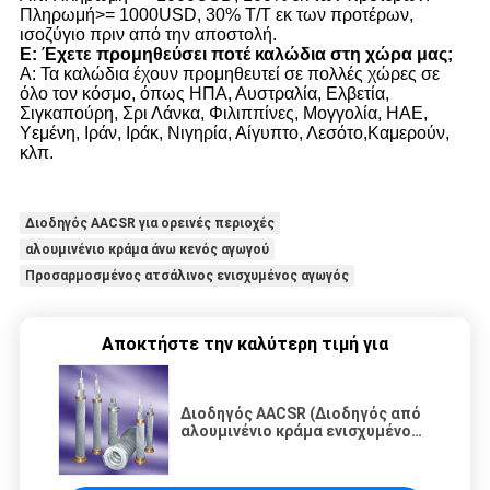
Πληρωμή>= 1000USD, 30% T/T εκ των προτέρων,
ισοζύγιο πριν από την αποστολή.
Ε: Έχετε προμηθεύσει ποτέ καλώδια στη χώρα μας;
Α: Τα καλώδια έχουν προμηθευτεί σε πολλές χώρες σε
όλο τον κόσμο, όπως ΗΠΑ, Αυστραλία, Ελβετία,
Σιγκαπούρη, Σρι Λάνκα, Φιλιππίνες, Μογγολία, ΗΑΕ,
Υεμένη, Ιράν, Ιράκ, Νιγηρία, Αίγυπτο, Λεσότο,Καμερούν,
κλπ.
Διοδηγός AACSR για ορεινές περιοχές
αλουμινένιο κράμα άνω κενός αγωγού
Προσαρμοσμένος ατσάλινος ενισχυμένος αγωγός
Αποκτήστε την καλύτερη τιμή για
Διοδηγός AACSR (Διοδηγός από
αλουμινένιο κράμα ενισχυμένο
με χάλυβα) Διοδηγός από κράμα
άνω του κεφαλαίου γυμνός
Διοδηγός προσαρμοσμένος για