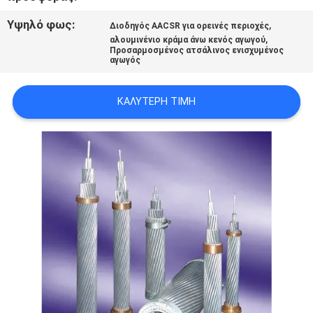
SITEMAP
Υψηλό φως:
,
Διοδηγός AACSR για ορεινές περιοχές
,
αλουμινένιο κράμα άνω κενός αγωγού
Προσαρμοσμένος ατσάλινος ενισχυμένος
PRIVACY
αγωγός
POLICY
ΚΑΛΎΤΕΡΗ ΤΙΜΉ