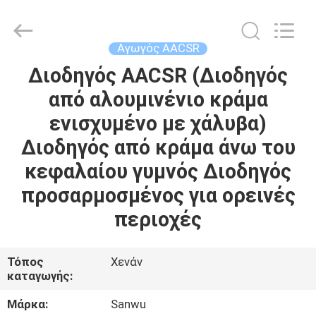
Luoyang
Sanwu
Cable
Co.,
Ltd.,.
Αγωγός AACSR
All
Rights
Reserved.
Διοδηγός AACSR (Διοδηγός
ΣΠΊΤΙ
από αλουμινένιο κράμα
ΠΡΟΪΌΝΤΑ
ενισχυμένο με χάλυβα)
Διοδηγός από κράμα άνω του
ΠΕΡΊΠΟΥ
κεφαλαίου γυμνός Διοδηγός
ΕΜΕΊΣ
προσαρμοσμένος για ορεινές
περιοχές
ΓΎΡΟΣ
ΕΡΓΟΣΤΑΣΊΩΝ
Τόπος
Χενάν
καταγωγής:
ΠΟΙΟΤΙΚΌΣ
Μάρκα:
Sanwu