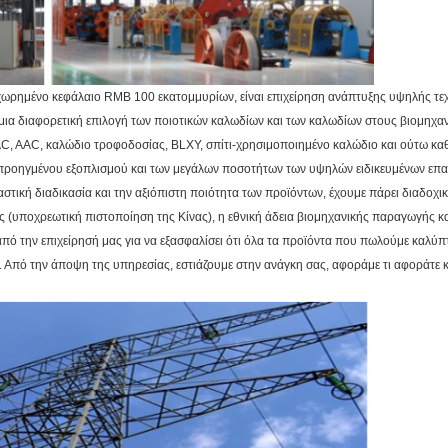
ρημένο κεφάλαιο RMB 100 εκατομμυρίων, είναι επιχείρηση ανάπτυξης υψηλής τεχν
ια διαφορετική επιλογή των ποιοτικών καλωδίων και των καλωδίων στους βιομηχαν
, AAC, καλώδιο τροφοδοσίας, BLXY, σπίτι-χρησιμοποιημένο καλώδιο και ούτω καθ
προηγμένου εξοπλισμού και των μεγάλων ποσοτήτων των υψηλών ειδικευμένων επαγ
αστική διαδικασία και την αξιόπιστη ποιότητα των προϊόντων, έχουμε πάρει διαδ
ς (υποχρεωτική πιστοποίηση της Κίνας), η εθνική άδεια βιομηχανικής παραγωγής κ
από την επιχείρησή μας για να εξασφαλίσει ότι όλα τα προϊόντα που πωλούμε καλύπτ
Από την άποψη της υπηρεσίας, εστιάζουμε στην ανάγκη σας, αφοράμε τι αφοράτε και