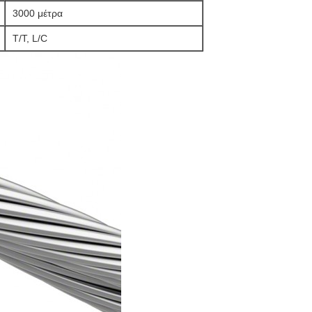
3000 μέτρα
T/T, L/C