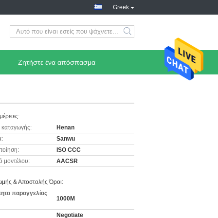
Greek
Ζητήστε ένα απόσπασμα
μέρειες:
 καταγωγής:
Henan
:
Sanwu
ποίηση:
ISO CCC
ό μοντέλου:
AACSR
μής & Αποστολής Όροι:
ητα παραγγελίας
1000M
Negotiate