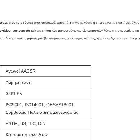
υβας που ενισχύεται)
που κατασκευάζεται από Sanwu καλύπτει ή υπερβαίνει τις απαιτήσεις ό
γιλίου που ενισχύεται
) έχει επίσης ένα μακροχρόνιο αρχείο υπηρεσιών λόγω της οικονομίας, της
 τη δύναμη των πυρήνων χάλυβα επιτρέπει τις υψηλότερες εντάσεις, κρεμήστε λιγότερο, και πιό μ
Αγωγοί AACSR
Χαμηλή τάση
0.6/1 KV
IS09001, IS014001, OHSAS18001.
Συμβούλιο Πολιτιστικής Συνεργασίας
ASTM, BS, IEC, DIN
Κατασκευή καλωδίων