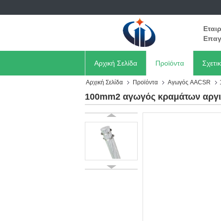
Εται
Επαγ
Αρχική Σελίδα
Προϊόντα
Σχετι
Αρχική Σελίδα
Προϊόντα
Αγωγός AACSR
100mm2 αγωγός κραμάτων αργι