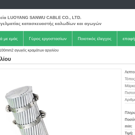
ρεία LUOYANG SANWU CABLE CO., LTD.
γελματίας κατασκευαστής καλωδίων και αγωγών
κά με εμάς
Γύρος εργοστασίων
Ποιοτικός έλεγχος
επαφή
100mm2 αγωγός κραμάτων αργιλίου
λίου
Λεπτο
Τόπος
Μάρκα
Πιστο
Αριθμ
Πληρω
Ποσότ
min:
Τιμή: