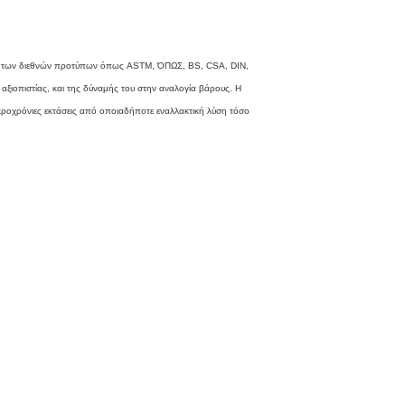
λων των διεθνών προτύπων όπως ASTM, ΌΠΩΣ, BS, CSA, DIN,
 αξιοπιστίας, και της δύναμής του στην αναλογία βάρους. Η
ακροχρόνιες εκτάσεις από οποιαδήποτε εναλλακτική λύση τόσο