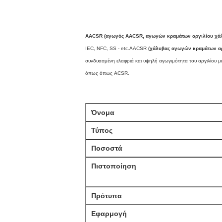
AACSR (αγωγός AACSR, αγωγών κραμάτων αργιλίου χάλ
IEC, NFC, SS - etc.AACSR
(χάλυβας αγωγών κραμάτων αρ
συνδυασμένη ελαφριά και υψηλή αγωγιμότητα του αργιλίου με
όπως όπως ACSR.
Όνομα
Τύπος
Ποσοστά
Πιστοποίηση
Πρότυπα
Εφαρμογή