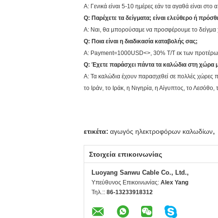
Α: Γενικά είναι 5-10 ημέρες εάν τα αγαθά είναι στο
Q: Παρέχετε τα δείγματα; είναι ελεύθερο ή πρόσθ
Α: Ναι, θα μπορούσαμε να προσφέρουμε το δείγμα
Q: Ποια είναι η διαδικασία καταβολής σας;
Α: Payment=1000USD<>, 30% T/T εκ των προτέρων, 
Q: Έχετε παράσχει πάντα τα καλώδια στη χώρα 
Α: Τα καλώδια έχουν παρασχεθεί σε πολλές χώρες πέ
το Ιράν, το Ιράκ, η Νιγηρία, η Αίγυπτος, το Λεσόθο,
,
ετικέτα:
αγωγός ηλεκτροφόρων καλωδίων
Στοιχεία επικοινωνίας
Luoyang Sanwu Cable Co., Ltd.,
Υπεύθυνος Επικοινωνίας:
Alex Yang
Τηλ.::
86-13233918312