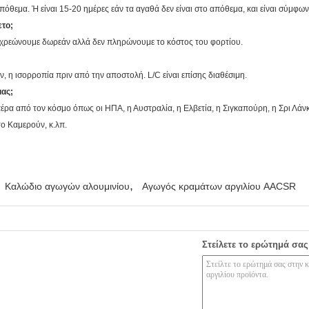
 απόθεμα. Ή είναι 15-20 ημέρες εάν τα αγαθά δεν είναι στο απόθεμα, και είναι σύμφω
ετο;
 χρεώνουμε δωρεάν αλλά δεν πληρώνουμε το κόστος του φορτίου.
η ισορροπία πριν από την αποστολή. L/C είναι επίσης διαθέσιμη.
μας;
ρα από τον κόσμο όπως οι ΗΠΑ, η Αυστραλία, η Ελβετία, η Σιγκαπούρη, η Σρι Λάνκα,
 το Καμερούν, κ.λπ.
,
Καλώδιο αγωγών αλουμινίου
Αγωγός κραμάτων αργιλίου AACSR
Στείλετε το ερώτημά σας