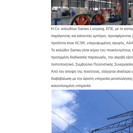
Η Co. καλωδίων Sanwu Luoyang, ΕΠΕ, με το καταχω
παράγοντας και κάνοντας εμπόριο, προσφέροντας μ
προϊόντα είναι ACSR, υπερυψωμένος αγωγός, AAAC
Το καλώδιο Sanwu είναι κύριο του ποικιλοτρόπως 
προηγμένη διαδικασία παραγωγής, την ακριβή εξετ
πιστοποιητικό, Συμβούλιο Πολιτιστικής Συνεργασία
Από την άποψη της ποιότητας, ελέγχεται ιδιαίτερα 
διαβεβαίωση με την άριστη υπηρεσία μεταπώλησης. 
ικανοποιημένη υπηρεσία.