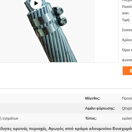
Πληρω
Ποσότ
min:
Τιμή:
Συσκε
Χρόνο
Όροι 
Δυνατ
Μέγεθος:
Προσ
Λιμάνι φόρτωσης:
Qingd
υή οχημάτων
Τύπος:
ομόκε
ητες ορεινές περιοχές
Αγωγός από κράμα αλουμινίου Ενισχυμέ
,