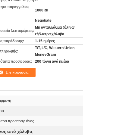
μής & Αποστολής Όροι:
ητα παραγγελίας
1000 εκ
Negotiate
Μη ανταλλάξιμα ξύλινα/
υασία λεπτομέρειες:
εξέλικτρα χάλυβα
ς παράδοσης:
1-15 ημέρες
T/T, L/C, Western Union,
πληρωμής:
MoneyGram
ότητα προσφοράς:
200 τόνοι ανά ημέρα
Επικοινωνία
αρμογή
ao
ντρα προσαραγμένος
νος από χάλυβα
,