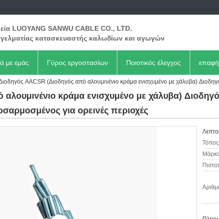
ρεία LUOYANG SANWU CABLE CO., LTD.
γελματίας κατασκευαστής καλωδίων και αγωγών
κά με εμάς
Γύρος εργοστασίων
Ποιοτικός έλεγχος
επαφή
Διοδηγός AACSR (Διοδηγός από αλουμινένιο κράμα ενισχυμένο με χάλυβα) Διοδηγ
 αλουμινένιο κράμα ενισχυμένο με χάλυβα) Διοδηγ
σαρμοσμένος για ορεινές περιοχές
Λεπτο
Τόπος
Μάρκα
Πιστο
Αριθμ