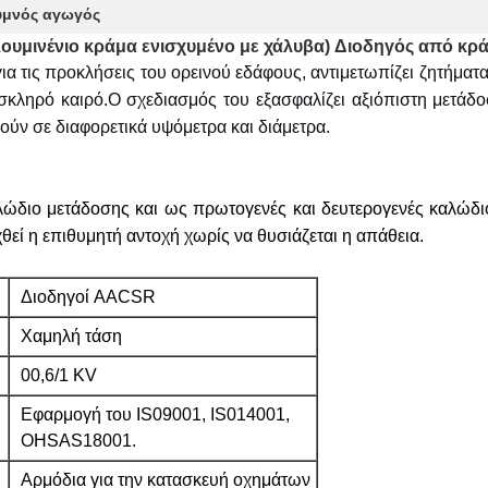
υμνός αγωγός
υμινένιο κράμα ενισχυμένο με χάλυβα) Διοδηγός από κρά
για τις προκλήσεις του ορεινού εδάφους, αντιμετωπίζει ζητήμα
κληρό καιρό.Ο σχεδιασμός του εξασφαλίζει αξιόπιστη μετάδ
ύν σε διαφορετικά υψόμετρα και διάμετρα.
λώδιο μετάδοσης και ως πρωτογενές και δευτερογενές καλώδ
θεί η επιθυμητή αντοχή χωρίς να θυσιάζεται η απάθεια.
Διοδηγοί AACSR
Χαμηλή τάση
00,6/1 ΚV
Εφαρμογή του IS09001, IS014001,
OHSAS18001.
Αρμόδια για την κατασκευή οχημάτων