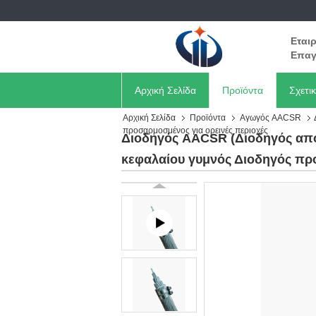
Εται
Επαγ
Αρχική Σελίδα
Προϊόντα
Σχετι
Αρχική Σελίδα
Προϊόντα
Αγωγός AACSR
προσαρμοσμένος για ορεινές περιοχές
Διοδηγός AACSR (Διοδηγός από
κεφαλαίου γυμνός Διοδηγός προ