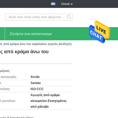
Greek
Ζητήστε ένα απόσπασμα
ός από κράμα άνω του κεφαλαίου γυμνός Διοδηγός
ός από κράμα άνω του
μέρειες:
 καταγωγής:
Χενάν
:
Sanwu
ποίηση:
ISO CCC
Αγωγός από κράμα
ό μοντέλου:
αλουμινίου Ενισχυμένος
από χάλυβα