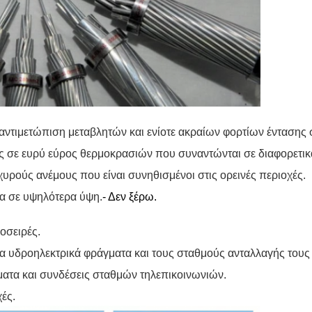
 αντιμετώπιση μεταβλητών και ενίοτε ακραίων φορτίων έντασης σ
ις σε ευρύ εύρος θερμοκρασιών που συναντώνται σε διαφορετι
υρούς ανέμους που είναι συνηθισμένοι στις ορεινές περιοχές.
ία σε υψηλότερα ύψη.
- Δεν ξέρω.
οσειρές.
ια υδροηλεκτρικά φράγματα και τους σταθμούς ανταλλαγής τους 
ματα και συνδέσεις σταθμών τηλεπικοινωνιών.
ές.