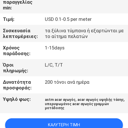
παραγγελίας
ΈΛΕΓΧΟΣ
min:
Τιμή:
USD 0.1-0.5 per meter
ΜΑΣ
ΕΛΆΤΕ
Συσκευασία
τα ξύλινα τύμπανα ή εξαρτώνται με
λεπτομέρειες:
το αίτημα πελατών
ΣΕ
Χρόνος
1-15days
ΕΠΑΦΉ
παράδοσης:
ΜΕ
Όροι
L/C, T/T
πληρωμής:
ΕΙΔΉΣΕΙΣ
Δυνατότητα
200 τόνοι ανά ημέρα
προσφοράς:
ΖΗΤΉΣΤΕ
Υψηλό φως:
,
,
astm acar αγωγός
acar αγωγός υψηλής τάσης
υπερυψωμένος acar αγωγός γραμμών
ΈΝΑ
μετάδοσης
ΑΠΌΣΠΑΣΜΑ
ΚΑΛΎΤΕΡΗ ΤΙΜΉ