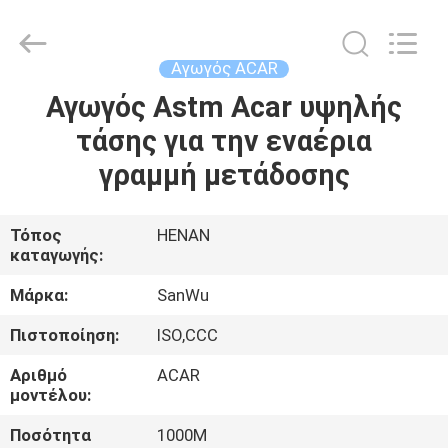
Luoyang
Sanwu
Cable
Co.,
Ltd.,.
Αγωγός ACAR
All
Rights
Reserved.
Αγωγός Astm Acar υψηλής
ΣΠΊΤΙ
τάσης για την εναέρια
ΠΡΟΪΌΝΤΑ
γραμμή μετάδοσης
ΠΕΡΊΠΟΥ
Τόπος
HENAN
καταγωγής:
ΕΜΕΊΣ
Μάρκα:
SanWu
ΓΎΡΟΣ
Πιστοποίηση:
ISO,CCC
ΕΡΓΟΣΤΑΣΊΩΝ
Αριθμό
ACAR
μοντέλου:
ΠΟΙΟΤΙΚΌΣ
Ποσότητα
1000M