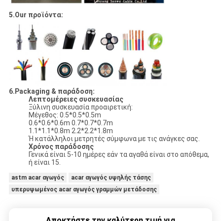
5.Our προϊόντα:
6.Packaging & παράδοση:
Λεπτομέρειες συσκευασίας
Ξύλινη συσκευασία προαιρετική:
Μέγεθος: 0.5*0.5*0.5m
0.6*0.6*0.6m 0.7*0.7*0.7m
1.1*1.1*0.8m 2.2*2.2*1.8m
Ή κατάλληλοι μετρητές σύμφωνα με τις ανάγκες σας.
Χρόνος παράδοσης
Γενικά είναι 5-10 ημέρες εάν τα αγαθά είναι στο απόθεμα,
ή είναι 15.
astm acar αγωγός
acar αγωγός υψηλής τάσης
υπερυψωμένος acar αγωγός γραμμών μετάδοσης
Αποκτήστε την καλύτερη τιμή για