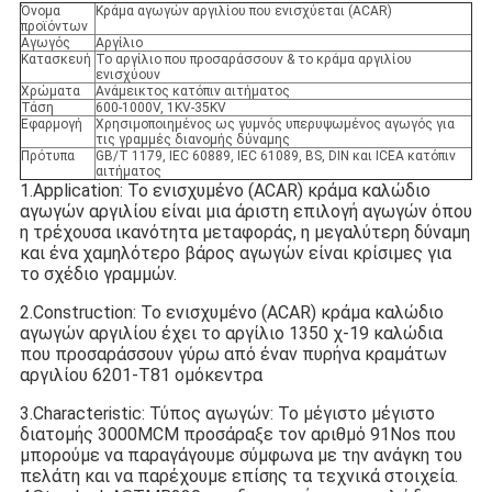
Όνομα
Κράμα αγωγών αργιλίου που ενισχύεται (ACAR)
προϊόντων
Αγωγός
Αργίλιο
Κατασκευή
Το αργίλιο που προσαράσσουν & το κράμα αργιλίου
ενισχύουν
Χρώματα
Ανάμεικτος κατόπιν αιτήματος
Τάση
600-1000V, 1KV-35KV
Εφαρμογή
Χρησιμοποιημένος ως γυμνός υπερυψωμένος αγωγός για
τις γραμμές διανομής δύναμης
Πρότυπα
GB/T 1179, IEC 60889, IEC 61089, BS, DIN και ICEA κατόπιν
αιτήματος
1.Application: Το ενισχυμένο (ACAR) κράμα καλώδιο 
αγωγών αργιλίου είναι μια άριστη επιλογή αγωγών όπου 
η τρέχουσα ικανότητα μεταφοράς, η μεγαλύτερη δύναμη 
και ένα χαμηλότερο βάρος αγωγών είναι κρίσιμες για 
το σχέδιο γραμμών.
2.Construction: Το ενισχυμένο (ACAR) κράμα καλώδιο 
αγωγών αργιλίου έχει το αργίλιο 1350 χ-19 καλώδια 
που προσαράσσουν γύρω από έναν πυρήνα κραμάτων 
αργιλίου 6201-T81 ομόκεντρα
3.Characteristic: Τύπος αγωγών: Το μέγιστο μέγιστο 
διατομής 3000MCM προσάραξε τον αριθμό 91Nos που 
μπορούμε να παραγάγουμε σύμφωνα με την ανάγκη του 
πελάτη και να παρέχουμε επίσης τα τεχνικά στοιχεία. 