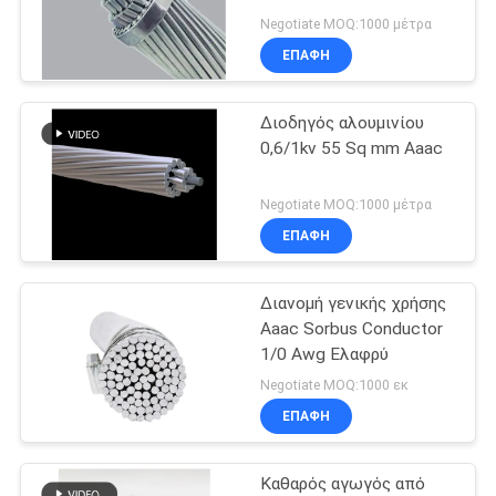
SITEMAP
Negotiate MOQ:1000 μέτρα
ΕΠΑΦΉ
PRIVACY
Διοδηγός αλουμινίου
POLICY
0,6/1kv 55 Sq mm Aaac
Negotiate MOQ:1000 μέτρα
ΕΠΑΦΉ
Διανομή γενικής χρήσης
Aaac Sorbus Conductor
1/0 Awg Ελαφρύ
Negotiate MOQ:1000 εκ
ΕΠΑΦΉ
Καθαρός αγωγός από