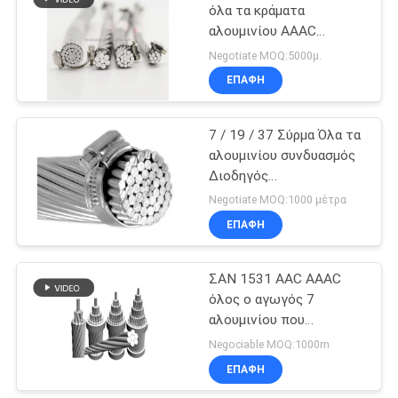
όλα τα κράματα
αλουμινίου AAAC
Ανώτερη αντοχή στη
Negotiate MOQ:5000μ.
διάβρωση και ελαφριά
ΕΠΑΦΉ
αντοχή για δίκτυα
μεγάλου εύρους
7 / 19 / 37 Σύρμα Όλα τα
αλουμινίου συνδυασμός
Διοδηγός
Συγκεντρωτικά
Negotiate MOQ:1000 μέτρα
στρώματα
ΕΠΑΦΉ
ΣΑΝ 1531 AAC AAAC
όλος ο αγωγός 7
αλουμινίου που
προσαράσσουν
Negociable MOQ:1000m
ΕΠΑΦΉ