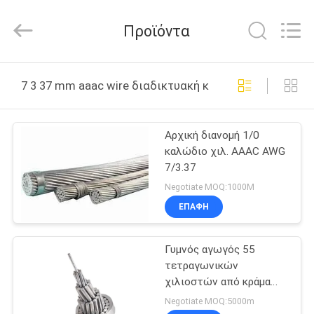
Luoyang
Sanwu
Cable
Προϊόντα
Co.,
Ltd.,.
All
Rights
Reserved.
ΣΠΊΤΙ
7 3 37 mm aaac wire διαδικτυακή κατασκευή
ΠΡΟΪΌΝΤΑ
Αρχική διανομή 1/0
καλώδιο χιλ. AAAC AWG
ΠΕΡΊΠΟΥ
7/3.37
ΕΜΕΊΣ
Negotiate MOQ:1000M
ΕΠΑΦΉ
ΓΎΡΟΣ
Γυμνός αγωγός 55
ΕΡΓΟΣΤΑΣΊΩΝ
τετραγωνικών
χιλιοστών από κράμα
ΠΟΙΟΤΙΚΌΣ
αλουμινίου αγωγός 34 τ.
Negotiate MOQ:5000m