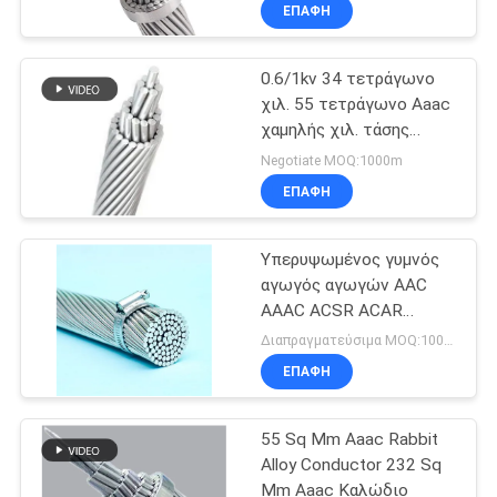
ΈΛΕΓΧΟΣ
ΕΠΑΦΉ
0.6/1kv 34 τετράγωνο
ΜΑΣ
χιλ. 55 τετράγωνο Aaac
ΕΛΆΤΕ
χαμηλής χιλ. τάσης
ΣΕ
αγωγών
Negotiate MOQ:1000m
ΕΠΑΦΉ
ΕΠΑΦΉ
ΜΕ
Υπερυψωμένος γυμνός
αγωγός αγωγών AAC
ΕΙΔΉΣΕΙΣ
AAAC ACSR ACAR
αργιλίου
Διαπραγματεύσιμα MOQ:1000M
ΖΗΤΉΣΤΕ
ΕΠΑΦΉ
ΈΝΑ
55 Sq Mm Aaac Rabbit
ΑΠΌΣΠΑΣΜΑ
Alloy Conductor 232 Sq
Mm Aaac Καλώδιο