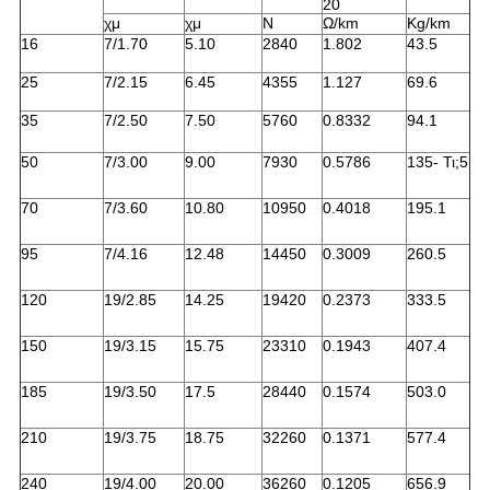
20
χμ
χμ
N
Ω/km
Kg/km
16
7/1.70
5.10
2840
1.802
43.5
25
7/2.15
6.45
4355
1.127
69.6
35
7/2.50
7.50
5760
0.8332
94.1
50
7/3.00
9.00
7930
0.5786
135- Τι;5
70
7/3.60
10.80
10950
0.4018
195.1
95
7/4.16
12.48
14450
0.3009
260.5
120
19/2.85
14.25
19420
0.2373
333.5
150
19/3.15
15.75
23310
0.1943
407.4
185
19/3.50
17.5
28440
0.1574
503.0
210
19/3.75
18.75
32260
0.1371
577.4
240
19/4.00
20.00
36260
0.1205
656.9