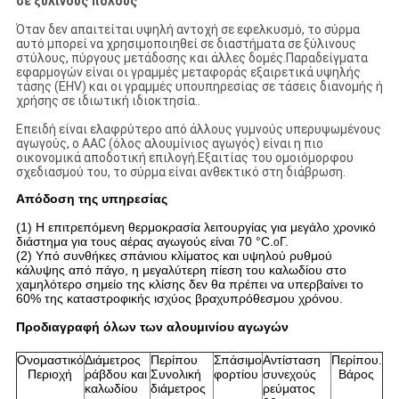
σε ξύλινους πόλους
Όταν δεν απαιτείται υψηλή αντοχή σε εφελκυσμό, το σύρμα
αυτό μπορεί να χρησιμοποιηθεί σε διαστήματα σε ξύλινους
στύλους, πύργους μετάδοσης και άλλες δομές.Παραδείγματα
εφαρμογών είναι οι γραμμές μεταφοράς εξαιρετικά υψηλής
τάσης (EHV) και οι γραμμές υπουπηρεσίας σε τάσεις διανομής ή
χρήσης σε ιδιωτική ιδιοκτησία..
Επειδή είναι ελαφρύτερο από άλλους γυμνούς υπερυψωμένους
αγωγούς, ο AAC (όλος αλουμίνιος αγωγός) είναι η πιο
οικονομικά αποδοτική επιλογή.Εξαιτίας του ομοιόμορφου
σχεδιασμού του, το σύρμα είναι ανθεκτικό στη διάβρωση.
Απόδοση της υπηρεσίας
(1) Η επιτρεπόμενη θερμοκρασία λειτουργίας για μεγάλο χρονικό
διάστημα για τους αέρας αγωγούς είναι 70 °C.
Γ.
o
(2) Υπό συνθήκες σπάνιου κλίματος και υψηλού ρυθμού
κάλυψης από πάγο, η μεγαλύτερη πίεση του καλωδίου στο
χαμηλότερο σημείο της κλίσης δεν θα πρέπει να υπερβαίνει το
60% της καταστροφικής ισχύος βραχυπρόθεσμου χρόνου.
Προδιαγραφή όλων των αλουμινίου αγωγών
Ονομαστικό
Διάμετρος
Περίπου
Σπάσιμο
Αντίσταση
Περίπου.
Περιοχή
ράβδου και
Συνολική
φορτίου
συνεχούς
Βάρος
καλωδίου
διάμετρος
ρεύματος