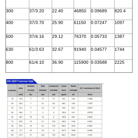
300
37/3.20
22.40
46850
0.09689
820.4
400
37/3.70
25.90
61150
0.07247
1097
500
37/4.16
29.12
76370
0.05733
1387
630
61/3.63
32.67
91940
0.04577
1744
800
61/4.10
36.90
115900
0.03588
2225