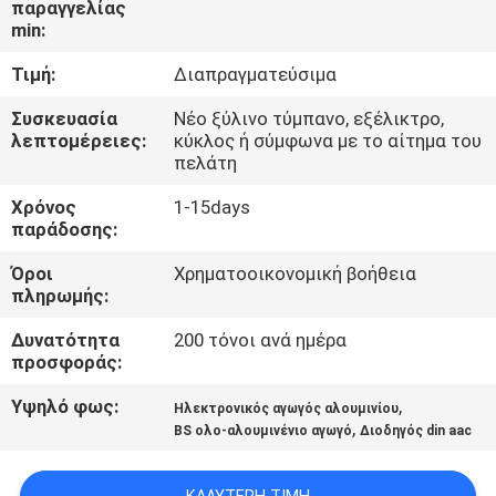
παραγγελίας
ΈΛΕΓΧΟΣ
min:
Τιμή:
Διαπραγματεύσιμα
ΜΑΣ
ΕΛΆΤΕ
Συσκευασία
Νέο ξύλινο τύμπανο, εξέλικτρο,
λεπτομέρειες:
κύκλος ή σύμφωνα με το αίτημα του
ΣΕ
πελάτη
ΕΠΑΦΉ
Χρόνος
1-15days
παράδοσης:
ΜΕ
Όροι
Χρηματοοικονομική βοήθεια
πληρωμής:
ΕΙΔΉΣΕΙΣ
Δυνατότητα
200 τόνοι ανά ημέρα
προσφοράς:
ΖΗΤΉΣΤΕ
Υψηλό φως:
,
ΈΝΑ
Ηλεκτρονικός αγωγός αλουμινίου
,
BS ολο-αλουμινένιο αγωγό
Διοδηγός din aac
ΑΠΌΣΠΑΣΜΑ