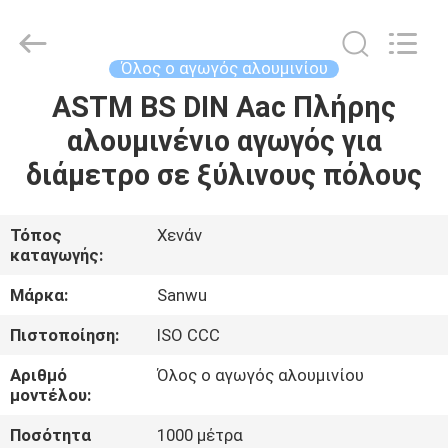
Luoyang
Sanwu
Cable
Co.,
Ltd.,.
Όλος ο αγωγός αλουμινίου
All
Rights
Reserved.
ASTM BS DIN Aac Πλήρης
ΣΠΊΤΙ
αλουμινένιο αγωγός για
ΠΡΟΪΌΝΤΑ
διάμετρο σε ξύλινους πόλους
ΠΕΡΊΠΟΥ
Τόπος
Χενάν
καταγωγής:
ΕΜΕΊΣ
Μάρκα:
Sanwu
ΓΎΡΟΣ
Πιστοποίηση:
ISO CCC
ΕΡΓΟΣΤΑΣΊΩΝ
Αριθμό
Όλος ο αγωγός αλουμινίου
μοντέλου:
ΠΟΙΟΤΙΚΌΣ
Ποσότητα
1000 μέτρα