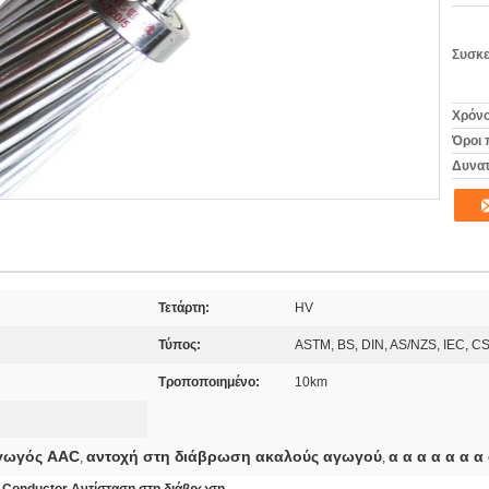
Συσκε
Χρόνο
Όροι 
Δυνατ
Τετάρτη:
HV
Τύπος:
ASTM, BS, DIN, AS/NZS, IEC, C
Τροποποιημένο:
10km
γωγός AAC
αντοχή στη διάβρωση ακαλούς αγωγού
α α α α α α α
,
,