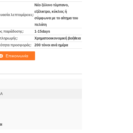
Νέο ξύλινο τύμπανο,
εξέλικτρο, κύκλος ή
υασία λεπτομέρειες:
σύμφωνα με το αίτημα του
πελάτη
ς παράδοσης:
1-15days
πληρωμής:
Χρηματοοικονομική βοήθεια
ότητα προσφοράς:
200 τόνοι ανά ημέρα
Επικοινωνία
SA
 α