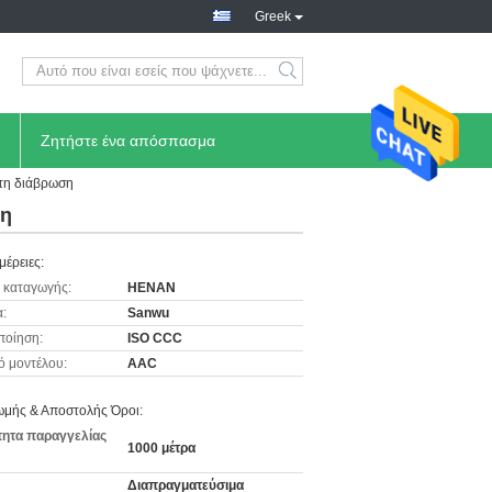
Greek
Ζητήστε ένα απόσπασμα
στη διάβρωση
ση
μέρειες:
 καταγωγής:
HENAN
:
Sanwu
ποίηση:
ISO CCC
ό μοντέλου:
AAC
μής & Αποστολής Όροι:
ητα παραγγελίας
1000 μέτρα
Διαπραγματεύσιμα