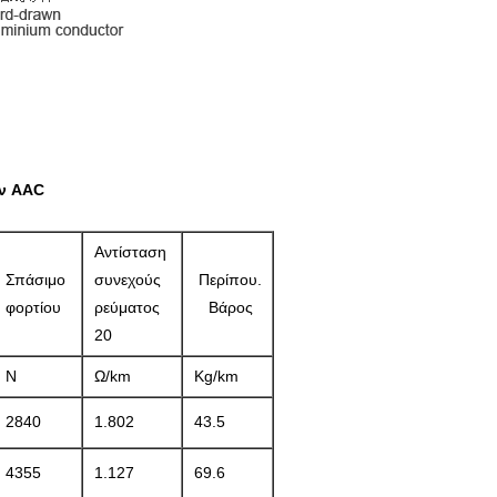
ν AAC
Αντίσταση
Σπάσιμο
συνεχούς
Περίπου.
φορτίου
ρεύματος
Βάρος
20
N
Ω/km
Kg/km
2840
1.802
43.5
4355
1.127
69.6