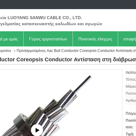
ρεία LUOYANG SANWU CABLE CO., LTD.
γελματίας κατασκευαστής καλωδίων και αγωγών
κά με εμάς
Γύρος εργοστασίων
Ποιοτικός έλεγχος
επαφή
υμινίου
Προσαρμοσμένος Aac Bull Conductor Coreopsis Conductor Αντίσταση 
uctor Coreopsis Conductor Αντίσταση στη διάβρω
Λεπτο
Τόπος
Μάρκα
Πιστο
Αριθμ
Πληρω
Ποσότ
min:
Τιμή: