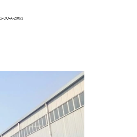
S-QQ-Α-200/3