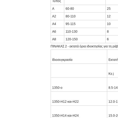
Τύπος
Α
60-80
25
A2
80-110
12
A4
95-115
10
A6
110-130
8
A8
120-150
6
ΠΙΝΑΚΑΣ 2 - εκτατά όρια ιδιοκτησίας για τη ρ
Ιδιοσυγκρασία
Εκτατ
Ks j
1350-ο
8.5-14
1350-H12 και-H22
12.0-1
1350-H14 και-H24
15.0-2