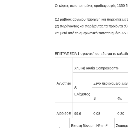
Οι κύριες τυποποιημένες προδιαγραφές 1350 δ
(1) ράβδος αργιλίου παρήχθη και παρέχηκε με
(2) παράγοντας και παρέχοντας τα προϊόντα σ
και μετά από το αμερικανικό τυποποιημένο AS
ΕΠΙΤΡΑΠΕΖΙΑ 1-υφαντική ασπίδα για το καλώδι
Χημική ουσία Composition%
Αγνότητα
Ξένο περιεχόμενο, μέγ
Al
Ελάχιστος
Si
Φε
Al99.60E
99.6
0,08
0,20
Εκτατή δύναμη, N/mm ²
Σπάσιμ