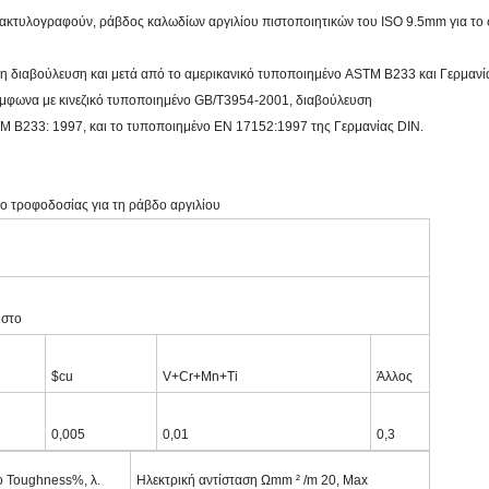
ακτυλογραφούν, ράβδος καλωδίων αργιλίου πιστοποιητικών του ISO 9.5mm για το 
 τη διαβούλευση και μετά από το αμερικανικό τυποποιημένο ASTM B233 και Γερμα
ύμφωνα με κινεζικό τυποποιημένο GB/T3954-2001, διαβούλευση
TM B233: 1997, και το τυποποιημένο EN 17152:1997 της Γερμανίας DIN.
ο τροφοδοσίας για τη ράβδο αργιλίου
ιστο
$cu
V+Cr+Mn+Ti
Άλλος
0,005
0,01
0,3
ο Toughness%, λ.
Ηλεκτρική αντίσταση Ωmm ² /m 20, Max