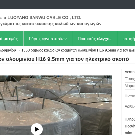
ρεία LUOYANG SANWU CABLE CO., LTD.
γελματίας κατασκευαστής καλωδίων και αγωγών
κά με εμάς
Γύρος εργοστασίων
Ποιοτικός έλεγχος
επαφή
λουμινίου
1350 ράβδος καλωδίων κραμάτων αλουμινίου H16 9.5mm για τον ηλε
 αλουμινίου H16 9.5mm για τον ηλεκτρικό σκοπό
Λεπτο
Τόπος
Μάρκα
Πιστο
Αριθμ
Πληρω
Ποσότ
min: