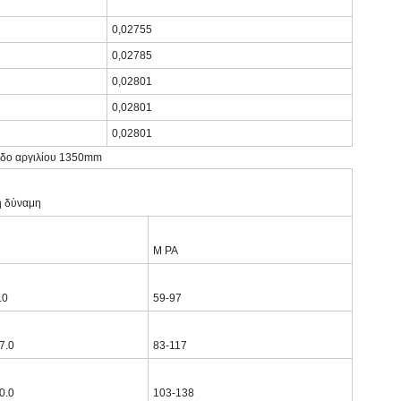
0,02755
0,02785
0,02801
0,02801
0,02801
άβδο αργιλίου 1350mm
ή δύναμη
Μ PA
.0
59-97
7.0
83-117
0.0
103-138