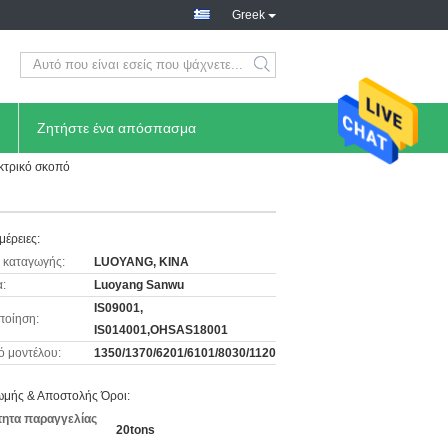
Greek
Ζητήστε ένα απόσπασμα
κτρικό σκοπό
μέρειες:
 καταγωγής:
LUOYANG, ΚΙΝΑ
:
Luoyang Sanwu
IS09001,
ποίηση:
IS014001,OHSAS18001
ό μοντέλου:
1350/1370/6201/6101/8030/1120
μής & Αποστολής Όροι:
ητα παραγγελίας
20tons