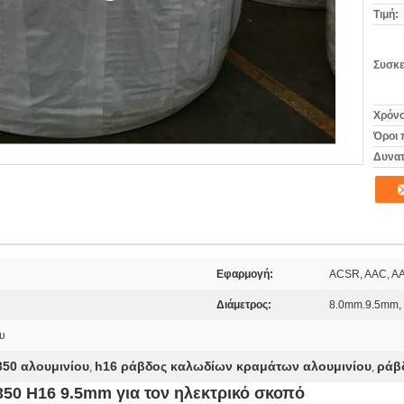
Τιμή:
Συσκε
Χρόνο
Όροι 
Δυνατ
Εφαρμογή:
ACSR, AAC, A
Διάμετρος:
8.0mm.9.5mm,
υ
50 αλουμινίου
h16 ράβδος καλωδίων κραμάτων αλουμινίου
ράβ
,
,
50 H16 9.5mm για τον ηλεκτρικό σκοπό