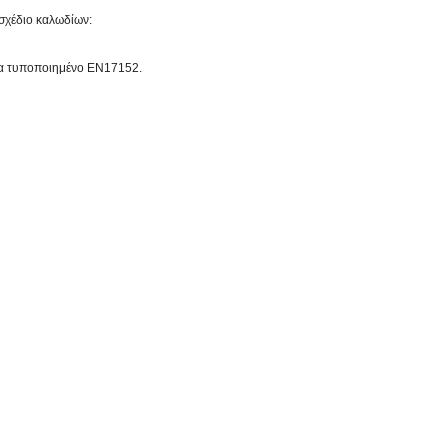
σχέδιο καλωδίων:
νία τυποποιημένο EN17152.