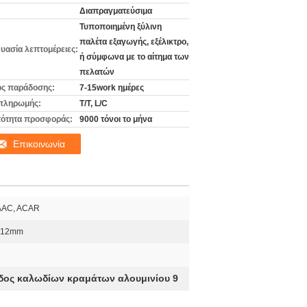
Διαπραγματεύσιμα
Τυποποιημένη ξύλινη
παλέτα εξαγωγής, εξέλικτρο,
υασία λεπτομέρειες:
ή σύμφωνα με το αίτημα των
πελατών
ς παράδοσης:
7-15work ημέρες
πληρωμής:
T/T, L/C
ότητα προσφοράς:
9000 τόνοι το μήνα
Επικοινωνία
AAC, ACAR
 12mm
δος καλωδίων κραμάτων αλουμινίου 9