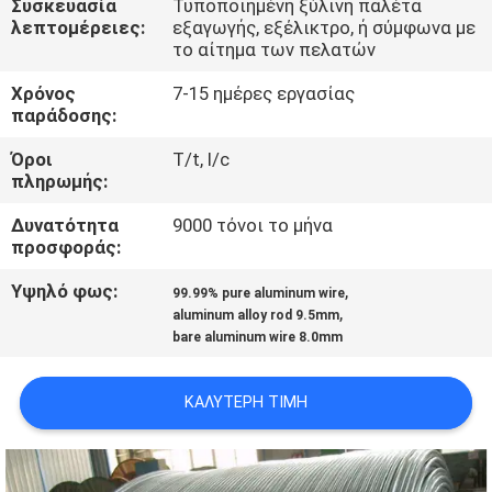
Συσκευασία
Τυποποιημένη ξύλινη παλέτα
ΈΛΕΓΧΟΣ
λεπτομέρειες:
εξαγωγής, εξέλικτρο, ή σύμφωνα με
το αίτημα των πελατών
ΜΑΣ
Χρόνος
7-15 ημέρες εργασίας
παράδοσης:
ΕΛΆΤΕ
ΣΕ
Όροι
T/t, l/c
πληρωμής:
ΕΠΑΦΉ
Δυνατότητα
9000 τόνοι το μήνα
ΜΕ
προσφοράς:
Υψηλό φως:
,
99.99% pure aluminum wire
ΕΙΔΉΣΕΙΣ
,
aluminum alloy rod 9.5mm
bare aluminum wire 8.0mm
ΖΗΤΉΣΤΕ
ΚΑΛΎΤΕΡΗ ΤΙΜΉ
ΈΝΑ
ΑΠΌΣΠΑΣΜΑ