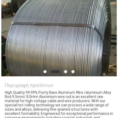
SITEMAP
PRIVACY
POLICY
Περιγραφή προϊόντων
High Quality 99.99% Purity Bare Aluminum Wire /aluminum Alloy
Rod 9.5mm/ 8.0mm Aluminium wire rod is an excellent raw
material for high-voltage cable and wire producers. With our
special hot-rolling technology we can process a wide range of
sizes and alloys, delivering fine-grained structures with
excellent formability. Engineered for exceptional performance in
corrosive environments including coastal, industrial, and