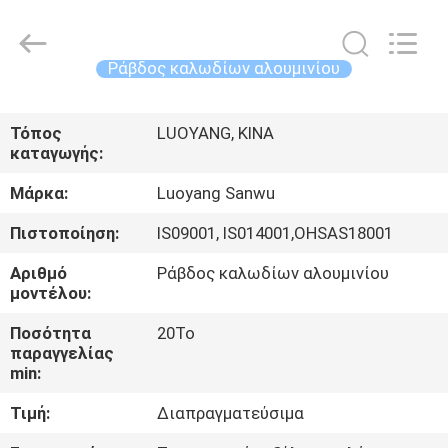
Luoyang
Sanwu
Cable
Co.,
Ltd.,.
Ράβδος καλωδίων αλουμινίου
All
Rights
Reserved.
ΣΠΊΤΙ
Τόπος
LUOYANG, ΚΙΝΑ
καταγωγής:
ΠΡΟΪΌΝΤΑ
Μάρκα:
Luoyang Sanwu
ΠΕΡΊΠΟΥ
Πιστοποίηση:
IS09001, IS014001,OHSAS18001
ΕΜΕΊΣ
Αριθμό
Ράβδος καλωδίων αλουμινίου
μοντέλου:
ΓΎΡΟΣ
Ποσότητα
20Το
παραγγελίας
ΕΡΓΟΣΤΑΣΊΩΝ
min:
Τιμή:
Διαπραγματεύσιμα
ΠΟΙΟΤΙΚΌΣ