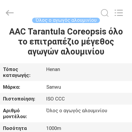
Luoyang
Sanwu
Cable
Co.,
Ltd.,.
Όλος ο αγωγός αλουμινίου
All
Rights
Reserved.
AAC Tarantula Coreopsis όλο
ΣΠΊΤΙ
το επιτραπέζιο μέγεθος
ΠΡΟΪΌΝΤΑ
αγωγών αλουμινίου
ΠΕΡΊΠΟΥ
Τόπος
Henan
καταγωγής:
ΕΜΕΊΣ
Μάρκα:
Sanwu
ΓΎΡΟΣ
Πιστοποίηση:
ISO CCC
ΕΡΓΟΣΤΑΣΊΩΝ
Αριθμό
Όλος ο αγωγός αλουμινίου
μοντέλου:
ΠΟΙΟΤΙΚΌΣ
Ποσότητα
1000m