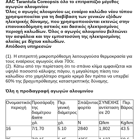
AAC Tarantula Coreopsis όλο το επιτραπέζιο μέγεθος
αγωγών αλουμινίου
Όλος ο αγωγός αλουμινίου ως εναέριο καλώδιο νέου τύπου
χρησιμοποιείται για τη διαβίβαση των γενικών εξόδων
ηλεκτρικής δύναμης, που χρησιμοποιούνται εκτενώς στην
επανοικοδόμηση αστικός και δασικός ηλεκτρισμένος
περιοχή καλωδίων. Όλος ο αγωγός αλουμινίου βελτιώνει
την ασφάλεια και την εμπιστοσύνη της ηλεκτρισμένης
αλιείας με δίχτυα καλωδίων.
Απόδοση υπηρεσιών
(1). Η επιτρεπτή μακροπρόθεσμη λειτουργούσα θερμοκρασία για
τους εναέριους αγωγούς είναι 70
.
Oc
(2). Κάτω από την περίσταση ότι το σπάνιο κλίμα εμφανίζεται και
υψηλό ποσοστό κάλυψης πάγου, η μεγαλύτερη πίεση του
καλωδίου στο χαμηλότερο σημείο κρεμά δεν πρέπει να υπερβεί
60% της βραχυπρόθεσμης καταστρεπτικής δύναμης.
Όλη η προδιαγραφή αγωγών αλουμινίου
Ονομαστικός
Προσάραξη
Περ.
Σπάζοντας
ΣΥΝΕΧΗΣ
Περ.
περιοχή
της
γενική
φορτίο
αντίσταση
Βάρος
διαμέτρου
διάμετρος
σε 20
&wire
χιλ.
χιλ.
Ν
Ω/km
Kg/km
16
7/1.70
5.10
2840
1,802
43.5