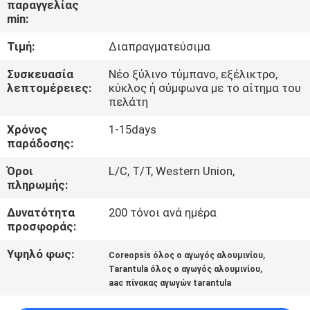
παραγγελίας
ΈΛΕΓΧΟΣ
min:
Τιμή:
Διαπραγματεύσιμα
ΜΑΣ
ΕΛΆΤΕ
Συσκευασία
Νέο ξύλινο τύμπανο, εξέλικτρο,
λεπτομέρειες:
κύκλος ή σύμφωνα με το αίτημα του
ΣΕ
πελάτη
ΕΠΑΦΉ
Χρόνος
1-15days
παράδοσης:
ΜΕ
Όροι
L/C, T/T, Western Union,
πληρωμής:
ΕΙΔΉΣΕΙΣ
Δυνατότητα
200 τόνοι ανά ημέρα
προσφοράς:
ΖΗΤΉΣΤΕ
Υψηλό φως:
,
ΈΝΑ
Coreopsis όλος ο αγωγός αλουμινίου
,
Tarantula όλος ο αγωγός αλουμινίου
ΑΠΌΣΠΑΣΜΑ
aac πίνακας αγωγών tarantula