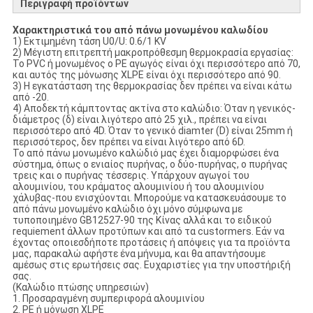
Περιγραφή προϊόντων
Χαρακτηριστικά του από πάνω μονωμένου καλωδίου
1) Εκτιμημένη τάση U0/U: 0.6/1 KV
2) Μέγιστη επιτρεπτή μακροπρόθεσμη θερμοκρασία εργασίας:
Το PVC ή μονωμένος ο PE αγωγός είναι όχι περισσότερο από 70,
και αυτός της μόνωσης XLPE είναι όχι περισσότερο από 90.
3) Η εγκατάσταση της θερμοκρασίας δεν πρέπει να είναι κάτω
από -20.
4) Αποδεκτή κάμπτοντας ακτίνα στο καλώδιο: Όταν η γενικός-
διάμετρος (δ) είναι λιγότερο από 25 χιλ., πρέπει να είναι
περισσότερο από 4D. Όταν το γενικό diamter (D) είναι 25mm ή
περισσότερος, δεν πρέπει να είναι λιγότερο από 6D.
Το από πάνω μονωμένο καλώδιό μας έχει διαμορφώσει ένα
σύστημα, όπως ο ενιαίος πυρήνας, ο δύο-πυρήνας, ο πυρήνας
τρεις και ο πυρήνας τέσσερις. Υπάρχουν αγωγοί του
αλουμινίου, του κράματος αλουμινίου ή του αλουμινίου
χάλυβας-που ενισχύονται. Μπορούμε να κατασκευάσουμε το
από πάνω μονωμένο καλώδιο όχι μόνο σύμφωνα με
τυποποιημένο GB12527-90 της Κίνας αλλά και το ειδικού
requiement άλλων προτύπων και από τα custormers. Εάν να
έχοντας οποιεσδήποτε προτάσεις ή απόψεις για τα προϊόντα
μας, παρακαλώ αφήστε ένα μήνυμα, και θα απαντήσουμε
αμέσως στις ερωτήσεις σας. Ευχαριστίες για την υποστήριξή
σας.
(Καλώδιο πτώσης υπηρεσιών)
1. Προσαραγμένη συμπεριφορά αλουμινίου
2. PE ή μόνωση XLPE