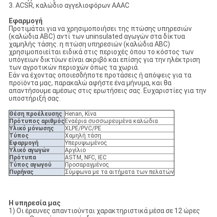
3. ACSR, καλώδιο αγγελιοφόρων AAAC
Εφαρμογή
Προτιμάται για να χρησιμοποιήσει της πτώσης υπηρεσιών
(καλώδια ABC) αντί των uninsulated αγωγών στα δίκτυα
χαμηλής τάσης. η πτώση υπηρεσιών (καλώδια ABC)
χρησιμοποιείται ειδικά στις περιοχές όπου το κόστος των
υπόγειων δικτύων είναι ακριβό και επίσης για την ηλέκτριση
των αγροτικών περιοχών όπως τα χωριά.
Εάν να έχοντας οποιεσδήποτε προτάσεις ή απόψεις για τα
προϊόντα μας, παρακαλώ αφήστε ένα μήνυμα, και θα
απαντήσουμε αμέσως στις ερωτήσεις σας. Ευχαριστίες για την
υποστήριξή σας.
Θέση προέλευσης
Henan, Κίνα
Πρότυπος αριθμός
Εναέρια συσσωρευμένα καλώδια
Υλικό μόνωσης
XLPE/PVC/PE
Τύπος
Χαμηλή τάση
Εφαρμογή
Υπερυψωμένος
Υλικό αγωγών
Αργίλιο
Πρότυπα
ASTM, NFC, IEC
Τύπος αγωγού
Προσαραγμένος
Πυρήνας
Σύμφωνα με τα αιτήματα των πελατών
Η υπηρεσία μας
1) Οι έρευνες απαντιούνται χαρακτηριστικά μέσα σε 12 ώρες