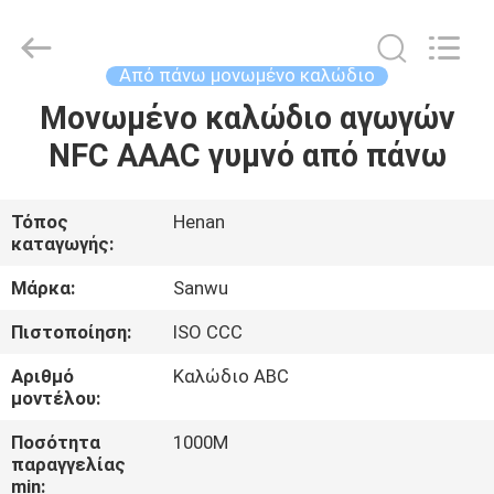
Luoyang
Sanwu
Cable
Co.,
Ltd.,.
Από πάνω μονωμένο καλώδιο
All
Rights
Reserved.
Μονωμένο καλώδιο αγωγών
ΣΠΊΤΙ
NFC AAAC γυμνό από πάνω
ΠΡΟΪΌΝΤΑ
Τόπος
Henan
καταγωγής:
ΠΕΡΊΠΟΥ
ΕΜΕΊΣ
Μάρκα:
Sanwu
Πιστοποίηση:
ISO CCC
ΓΎΡΟΣ
Αριθμό
Καλώδιο ABC
ΕΡΓΟΣΤΑΣΊΩΝ
μοντέλου:
Ποσότητα
1000M
παραγγελίας
ΠΟΙΟΤΙΚΌΣ
min: