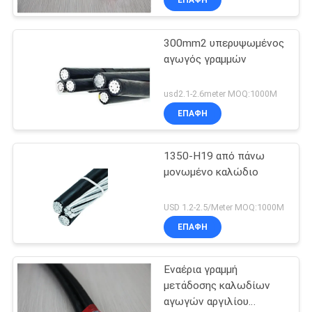
ΕΠΑΦΉ
300mm2 υπερυψωμένος
αγωγός γραμμών
usd2.1-2.6meter MOQ:1000M
ΕΠΑΦΉ
1350-H19 από πάνω
μονωμένο καλώδιο
USD 1.2-2.5/Meter MOQ:1000M
ΕΠΑΦΉ
Εναέρια γραμμή
μετάδοσης καλωδίων
αγωγών αργιλίου