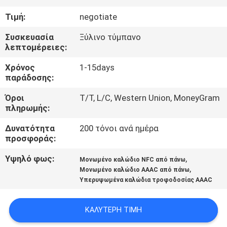
ΈΛΕΓΧΟΣ
Τιμή:
negotiate
ΜΑΣ
Συσκευασία
Ξύλινο τύμπανο
λεπτομέρειες:
ΕΛΆΤΕ
Χρόνος
1-15days
ΣΕ
παράδοσης:
ΕΠΑΦΉ
Όροι
T/T, L/C, Western Union, MoneyGram
ΜΕ
πληρωμής:
Δυνατότητα
200 τόνοι ανά ημέρα
ΕΙΔΉΣΕΙΣ
προσφοράς:
Υψηλό φως:
,
Μονωμένο καλώδιο NFC από πάνω
,
ΖΗΤΉΣΤΕ
Μονωμένο καλώδιο AAAC από πάνω
Υπερυψωμένα καλώδια τροφοδοσίας AAAC
ΈΝΑ
ΑΠΌΣΠΑΣΜΑ
ΚΑΛΎΤΕΡΗ ΤΙΜΉ