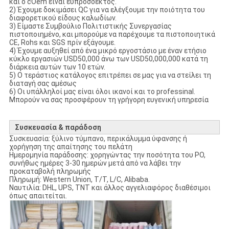
και ο cOem είναι ευπρόσδεκτος.
2) Έχουμε δοκιμάσει QC για να ελέγξουμε την ποιότητα του
διαφορετικού είδους καλωδίων.
3) Είμαστε Συμβούλιο Πολιτιστικής Συνεργασίας
πιστοποιημένο, και μπορούμε να παρέχουμε τα πιστοποιητικά
CE, Rohs και SGS πρίν εξάγουμε.
4) Έχουμε αυξηθεί από ένα μικρό εργοστάσιο με έναν ετήσιο
κύκλο εργασιών USD50,000 άνω των USD50,000,000 κατά τη
διάρκεια αυτών των 10 ετών.
5) Ο τεράστιος κατάλογος επιτρέπει σε μας για να στείλει τη
διαταγή σας αμέσως
6) Οι υπάλληλοί μας είναι όλοι ικανοί και το professinal.
Μπορούν να σας προσφέρουν τη γρήγορη ευγενική υπηρεσία
Συσκευασία & παράδοση
Συσκευασία: ξύλινο τύμπανο, περικάλυμμα ύφανσης ή
χορήγηση της απαίτησης του πελάτη
Ημερομηνία παράδοσης: χορηγώντας την ποσότητα του PO,
συνήθως ημέρες 3-30 ημερών μετά από να λάβει την
προκαταβολή πληρωμής
Πληρωμή: Western Union, T/T, L/C, Alibaba.
Ναυτιλία: DHL, UPS, TNT και άλλος αγγελιαφόρος διαθέσιμοι
όπως απαιτείται.