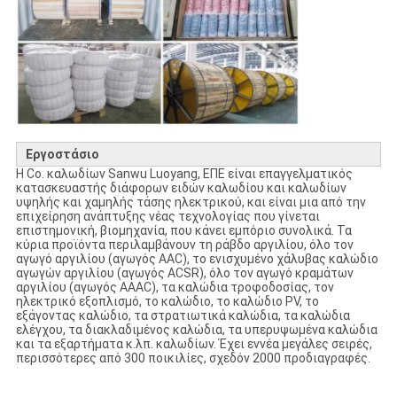
Εργοστάσιο
Η Co. καλωδίων Sanwu Luoyang, ΕΠΕ είναι επαγγελματικός
κατασκευαστής διάφορων ειδών καλωδίου και καλωδίων
υψηλής και χαμηλής τάσης ηλεκτρικού, και είναι μια από την
επιχείρηση ανάπτυξης νέας τεχνολογίας που γίνεται
επιστημονική, βιομηχανία, που κάνει εμπόριο συνολικά. Τα
κύρια προϊόντα περιλαμβάνουν τη ράβδο αργιλίου, όλο τον
αγωγό αργιλίου (αγωγός AAC), το ενισχυμένο χάλυβας καλώδιο
αγωγών αργιλίου (αγωγός ACSR), όλο τον αγωγό κραμάτων
αργιλίου (αγωγός AAAC), τα καλώδια τροφοδοσίας, τον
ηλεκτρικό εξοπλισμό, το καλώδιο, το καλώδιο PV, το
εξάγοντας καλώδιο, τα στρατιωτικά καλώδια, τα καλώδια
ελέγχου, τα διακλαδιμένος καλώδια, τα υπερυψωμένα καλώδια
και τα εξαρτήματα κ.λπ. καλωδίων. Έχει εννέα μεγάλες σειρές,
περισσότερες από 300 ποικιλίες, σχεδόν 2000 προδιαγραφές.