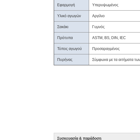
Εφαρμογή
Υπερυψωμένος
Υλικό αγωγών
Αργίλιο
Σακάκι
Γυμνός
Πρότυπα
ASTM, BS, DIN, IEC
Τύπος αγωγού
Προσαραγμένος
Πυρήνας
Σύμφωνα με τα αιτήματα τω
Συσκευασία & παράδοση