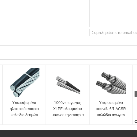
Υπερυψωμένο
1000v ο αγωγός
Υπερυψωμένο
ηλεκτρικό εναέριο
XLPE αλουμινίου
κουνέλι 6/1 ACSR
καλώδιο δεσμών
μόνωσε την εναέρια
καλώδιο αγωγών
γραμμή μετάδοσης
αργιλίου 3.35mm
Ο
ικανή
Τ
ξ