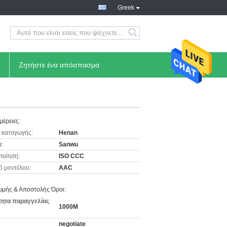
Greek
Ζητήστε ένα απόσπασμα
μέρειες:
 καταγωγής:
Henan
:
Sanwu
ποίηση:
ISO CCC
ό μοντέλου:
AAC
μής & Αποστολής Όροι:
ητα παραγγελίας
1000M
negotiate