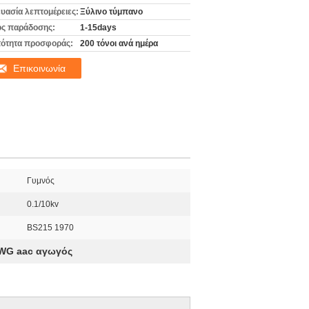
υασία λεπτομέρειες:
Ξύλινο τύμπανο
ς παράδοσης:
1-15days
ότητα προσφοράς:
200 τόνοι ανά ημέρα
Επικοινωνία
Γυμνός
0.1/10kv
BS215 1970
AWG aac αγωγός