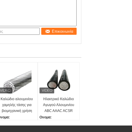
Επικοινωνία
Καλώδιο αλουμινίου
Ηλεκτρικό Καλώδιο
χαμηλής τάσης για
Αγωγού Αλουμινίου
βιομηχανική χρήση
ABC AAAC ACSR
Αγωγός Μόνωση
νομα:
Ονομα:
PVC/PE/XLPE
ετραπλέξ Τριπλέξ Διπλέ
Τετραπλέξ Τριπλέξ Διπλέ
Εναέριο Καλώδιο
 Παύση Υπηρεσίας
ξ Παύση Υπηρεσίας