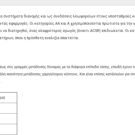
τα συστήματα διανομής και ως συνδέσεις λεωφορείων στους υποσταθμούς και
οντας εφαρμογές. Οι κατηγορίες AA και Α χρησιμοποιούνται πρώτιστα για την
ι να διατηρηθεί, ένας ελαφρύτερος αγωγός (έναντι ACSR) επιδιώκεται. Οι κα
τήρων, όπου η πρόσθετη ευελιξία απαιτείται.
έως στις γραμμές μετάδοσης δύναμης με τα διάφορα επίπεδα τάσης, επειδή έχουν τ
λη ικανότητα μετάδοσης χαμηλότερου κόστους. Και είναι επίσης κατάλληλοι για στις
.
ρα)