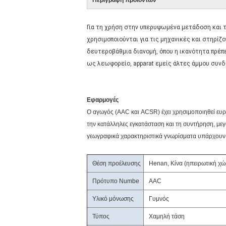
Περιγραφή προϊόντων
Για τη χρήση στην υπερυψωμένα μετάδοση και 
χρησιμοποιούνται για τις μηχανικές και στηρίζ
δευτεροβάθμια διανομή, όπου η ικανότητα πρέπε
ως λεωφορείο, apparat εμείς άλτες άμμου συνδε
Εφαρμογές
Ο αγωγός (AAC και ACSR) έχει χρησιμοποιηθεί ευρ
την κατάλληλες εγκατάσταση και τη συντήρηση, μεγά
γεωγραφικά χαρακτηριστικά γνωρίσματα υπάρχουν
Θέση προέλευσης
Henan, Κίνα (ηπειρωτική χώ
Πρότυπο Numbe
AAC
Υλικό μόνωσης
Γυμνός
Τύπος
Χαμηλή τάση