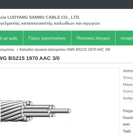
ρεία LUOYANG SANWU CABLE CO., LTD.
γελματίας κατασκευαστής καλωδίων και αγωγών
κά με εμάς
Γύρος εργοστασίων
Ποιοτικός έλεγχος
επαφή
ουμινίου
Καλώδιο αγωγών αλουμινίου AWG BS215 1970 AAC 3/0
WG BS215 1970 AAC 3/0
Λεπτο
Τόπος
Μάρκα
Πιστο
Αριθμ
Πληρω
Ποσότ
min:
Τιμή: