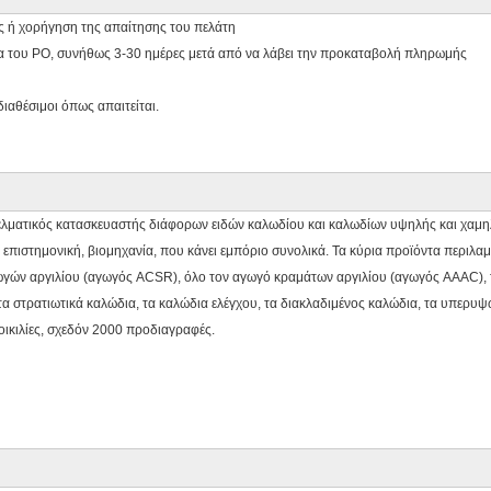
ς ή χορήγηση της απαίτησης του πελάτη
 του PO, συνήθως 3-30 ημέρες μετά από να λάβει την προκαταβολή πληρωμής
ιαθέσιμοι όπως απαιτείται.
ματικός κατασκευαστής διάφορων ειδών καλωδίου και καλωδίων υψηλής και χαμηλής
ι επιστημονική, βιομηχανία, που κάνει εμπόριο συνολικά. Τα κύρια προϊόντα περιλα
γών αργιλίου (αγωγός ACSR), όλο τον αγωγό κραμάτων αργιλίου (αγωγός AAAC), τ
 τα στρατιωτικά καλώδια, τα καλώδια ελέγχου, τα διακλαδιμένος καλώδια, τα υπερυ
οικιλίες, σχεδόν 2000 προδιαγραφές.