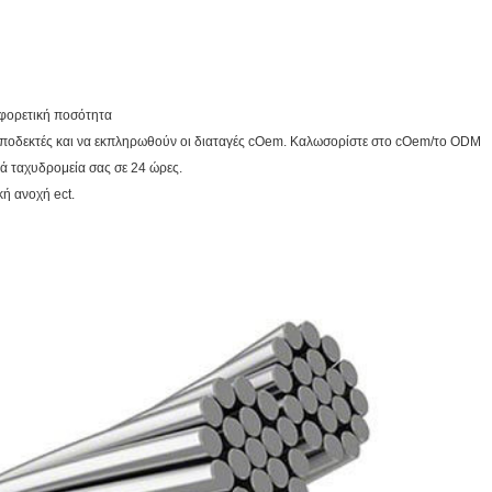
αφορετική ποσότητα
ν αποδεκτές και να εκπληρωθούν οι διαταγές cOem. Καλωσορίστε στο cOem/το ODM
ικά ταχυδρομεία σας σε 24 ώρες.
κή ανοχή ect.