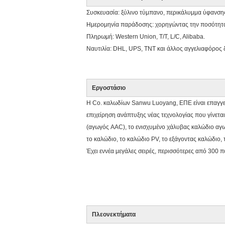
Συσκευασία: ξύλινο τύμπανο, περικάλυμμα ύφανση
Ημερομηνία παράδοσης: χορηγώντας την ποσότητα
Πληρωμή: Western Union, T/T, L/C, Alibaba.
Ναυτιλία: DHL, UPS, TNT και άλλος αγγελιαφόρος δ
Εργοστάσιο
Η Co. καλωδίων Sanwu Luoyang, ΕΠΕ είναι επαγγελ
επιχείρηση ανάπτυξης νέας τεχνολογίας που γίνετα
(αγωγός AAC), το ενισχυμένο χάλυβας καλώδιο αγω
το καλώδιο, το καλώδιο PV, το εξάγοντας καλώδιο,
Έχει εννέα μεγάλες σειρές, περισσότερες από 300 π
Πλεονεκτήματα