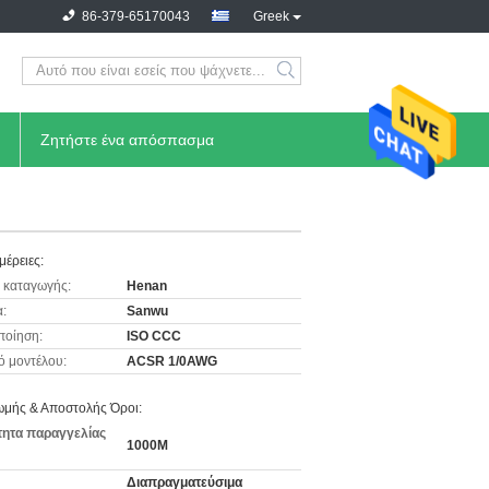
86-379-65170043
Greek
Ζητήστε ένα απόσπασμα
μέρειες:
 καταγωγής:
Henan
:
Sanwu
ποίηση:
ISO CCC
ό μοντέλου:
ACSR 1/0AWG
μής & Αποστολής Όροι:
ητα παραγγελίας
1000M
Διαπραγματεύσιμα