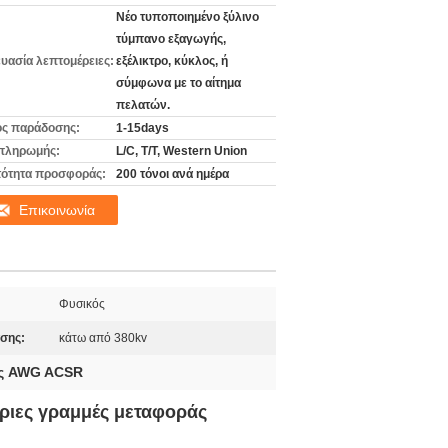
Νέο τυποποιημένο ξύλινο
τύμπανο εξαγωγής,
υασία λεπτομέρειες:
εξέλικτρο, κύκλος, ή
σύμφωνα με το αίτημα
πελατών.
ς παράδοσης:
1-15days
πληρωμής:
L/C, T/T, Western Union
ότητα προσφοράς:
200 τόνοι ανά ημέρα
Επικοινωνία
Φυσικός
σης:
κάτω από 380kv
ός AWG ACSR
ριες γραμμές μεταφοράς