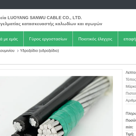
ρεία LUOYANG SANWU CABLE CO., LTD.
γελματίας κατασκευαστής καλωδίων και αγωγών
κά με εμάς
Γύρος εργοστασίων
Ποιοτικός έλεγχος
επαφή
ουμινίου
Υδροξείδιο (υδροξείδιο)
Λεπτο
Τόπος
Μάρκα
Πιστο
Αριθμ
Πληρω
Ποσότ
min:
Τιμή: