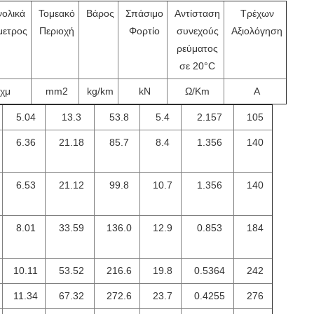
νολικά
Τομεακό
Βάρος
Σπάσιμο
Αντίσταση
Τρέχων
μετρος
Περιοχή
Φορτίο
συνεχούς
Αξιολόγηση
ρεύματος
σε 20°C
χμ
mm2
kg/km
kN
Ω/Km
Α
5.04
13.3
53.8
5.4
2.157
105
6.36
21.18
85.7
8.4
1.356
140
6.53
21.12
99.8
10.7
1.356
140
8.01
33.59
136.0
12.9
0.853
184
10.11
53.52
216.6
19.8
0.5364
242
11.34
67.32
272.6
23.7
0.4255
276