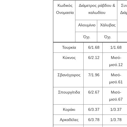
Κωδικός
Διάμετρος ράβδου &
Συ
Ονομασία
καλωδίου
Διά
Αλουμίνιο
Χάλυβας
Όχι.
Όχι.
Τουρκία
6/1.68
1/1.68
Κύκνος
6/2.12
Μισό-
μισό.12
Σβανόχοιρος
7/1.96
Μισό-
μισό.61
Σπουργίτιδα
6/2.67
Μισό-
μισό.67
Κοράκι
6/3.37
1/3.37
Αρκαδέλες
6/3.78
1/3.78