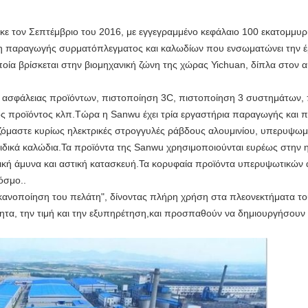
κε τον Σεπτέμβριο του 2016, με εγγεγραμμένο κεφάλαιο 100 εκατομμυ
ση παραγωγής συρματόπλεγματος και καλωδίων που ενσωματώνει την έ
οποία βρίσκεται στην βιομηχανική ζώνη της χώρας Yichuan, δίπλα στον
.
κής ασφάλειας προϊόντων, πιστοποίηση 3C, πιστοποίηση 3 συστημάτων,
ς προϊόντος κλπ.Τώρα η Sanwu έχει τρία εργαστήρια παραγωγής και 
ζόμαστε κυρίως ηλεκτρικές στρογγυλές ράβδους αλουμινίου, υπερυψωμ
 ειδικά καλώδια.Τα προϊόντα της Sanwu χρησιμοποιούνται ευρέως στην η
εθνική άμυνα και αστική κατασκευή.Τα κορυφαία προϊόντα υπερυψωτικώ
όσμο..
ν ικανοποίηση του πελάτη", δίνοντας πλήρη χρήση στα πλεονεκτήματα το
ητα, την τιμή και την εξυπηρέτηση,και προσπαθούν να δημιουργήσουν 