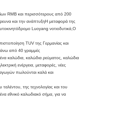
ρίων RMB και περισσότερους από 200
ρευνα και την ανάπτυξηΗ μεταφορά της
 αυτοκινητόδρομο Luoyang νοτιοδυτικά,Ο
 πιστοποίηση TUV της Γερμανίας και
πάνω από 40 γραμμές
ένα καλώδια, καλώδια ρεύματος, καλώδια
λεκτρική ενέργεια, μεταφορές, νέες
ν αγωγών πωλούνται καλά και
υ ταλέντου, της τεχνολογίας και του
ένα εθνικό καλωδιακό σήμα, για να