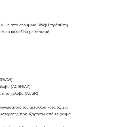
άλυψη από αλουμίνιο (AW)Η πρόσθετη
μένου καλωδίου με λιπασμό.
CSR/AW)
χάλυβα (ACSR/AZ)
ος από χάλυβα (ACSR)
αγωγιμότητας του μετάλλου κατά 61,2%
 υστερέσης που εξαρτάται από το ρεύμα