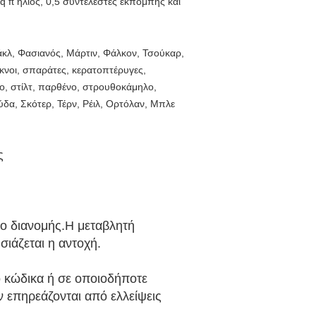
 ft ήλιος, 0,5 συντελεστές εκπομπής και
ράκλ, Φασιανός, Μάρτιν, Φάλκον, Τσούκαρ,
ύκνοι, σπαράτες, κερατοπτέρυγες,
κο, στίλτ, παρθένο, στρουθοκάμηλο,
ούδα, Σκότερ, Τέρν, Ρέιλ, Ορτόλαν, Μπλε
ς
ιο διανομής.Η μεταβλητή
σιάζεται η αντοχή.
ό κώδικα ή σε οποιοδήποτε
 επηρεάζονται από ελλείψεις