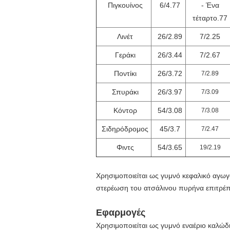
Πιγκουίνος
6/4.77
- Ένα
τέταρτο.77
Λινέτ
26/2.89
7/2.25
Γεράκι
26/3.44
7/2.67
Ποντίκι
26/3.72
7/2.89
Σπυράκι
26/3.97
7/3.09
Κόντορ
54/3.08
7/3.08
Σιδηρόδρομος
45/3.7
7/2.47
Φιντς
54/3.65
19/2.19
Χρησιμοποιείται ως γυμνό κεφαλικό αγω
στερέωση του ατσάλινου πυρήνα επιτρέπει
Εφαρμογές
Χρησιμοποιείται ως γυμνό εναέριο καλώδ