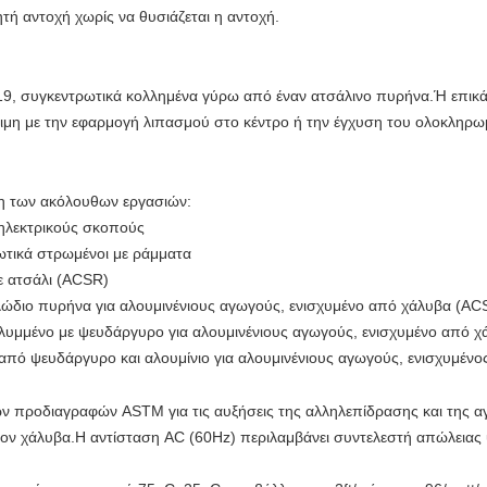
ητή αντοχή χωρίς να θυσιάζεται η αντοχή.
19, συγκεντρωτικά κολλημένα γύρω από έναν ατσάλινο πυρήνα.Ή επικ
σιμη με την εφαρμογή λιπασμού στο κέντρο ή την έγχυση του ολοκληρω
ση των ακόλουθων εργασιών:
 ηλεκτρικούς σκοπούς
ωτικά στρωμένοι με ράμματα
με ατσάλι (ACSR)
λώδιο πυρήνα για αλουμινένιους αγωγούς, ενισχυμένο από χάλυβα (A
λυμμένο με ψευδάργυρο για αλουμινένιους αγωγούς, ενισχυμένο από 
από ψευδάργυρο και αλουμίνιο για αλουμινένιους αγωγούς, ενισχυμέν
ων προδιαγραφών ASTM για τις αυξήσεις της αλληλεπίδρασης και της 
 τον χάλυβα.Η αντίσταση AC (60Hz) περιλαμβάνει συντελεστή απώλειας