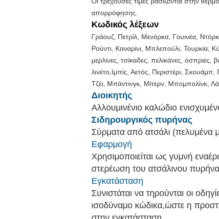
Οι τρέχουσες τιμές βασίζονται στην θερμ
απορρόφησης.
Κωδικός λέξεων
Γράουζ, Πετρίλ, Μενόρκα, Γουινέα, Ντόρκ
Ρούντι, Καναρίνι, Μπλεπούλι, Τουρκία, Κ
μερλίνες, τσίκαδες, πελικάνες, όσπριες,
λινέτο,Ιμπίς, Αετός, Περιστέρι, Σκουάμπ,
Τζέι, Μπάντινγκ, Μίτερν, Μπομπολίνκ, Λά
Διοικητής
Αλλουμινένιο καλώδιο ενισχυμέ
Σιδηρουργικός πυρήνας
Σύρματα από ατσάλι (πελυμένα μ
Εφαρμογή
Χρησιμοποιείται ως γυμνή εναέρ
στερέωση του ατσάλινου πυρήνα ε
Εγκατάσταση
Συνιστάται να τηρούνται οι οδη
ισοδύναμο κώδικα,ώστε η προστα
στην εγκατάσταση.