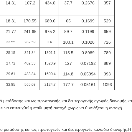
14.31
107.2
434.0
37.7
0.2676
357
18.31
170.55
689.6
65
0.1699
529
21.77
241.65
975.2
89.7
0.1199
659
103.1
0.1028
726
23.55
282.59
1141
115.5
0.8989
789
25.15
321.84
1301.1
127
0.07192
889
27.72
402.33
1520.9
114.8
0.05994
993
29.61
483.84
1600.4
177.7
0.05161
1093
32.85
565.03
2124.7
γό μετάδοσης και ως πρωτογενής και δευτερογενής αγωγός διανομής κ
 να επιτευχθεί η επιθυμητή αντοχή χωρίς να θυσιάζεται η αντοχή.
ιο μετάδοσης και ως πρωτογενές και δευτερογενές καλώδιο διανομής.