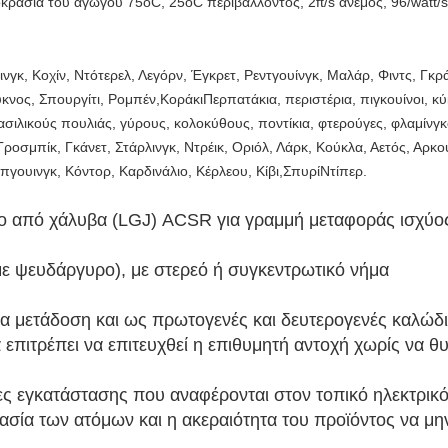
οκρασία του αγωγού 75oC, 25oC περιβάλλοντος, 2ft/s άνεμος, 96/watt/sq
ινγκ, Κοχίν, Ντότερελ, Λεγόρν, Έγκρετ, Ρεντγουίνγκ, Μαλάρ, Φιντς, Γκ
ύκνος, Σπουργίτι, Ρομπέν,ΚοράκιΠερπατάκια, περιστέρια, πιγκουίνοι, κ
 βασιλικούς πουλιάς, γύρους, κολοκύθους, ποντίκια, φτερούγες, φλαμίνγ
 Γροσμπίκ, Γκάνετ, Στάρλινγκ, Ντρέικ, Οριόλ, Λάρκ, Κούκλα, Αετός, Αρκ
πγουινγκ, Κόντορ, Καρδινάλιο, Κέρλεου, Κίβι,ΣπυρίΝτίπερ.
νο από χάλυβα (LGJ) ACSR για γραμμή μεταφοράς ισχύο
ε ψευδάργυρο), με στερεό ή συγκεντρωτικό νήμα
ια μετάδοση και ως πρωτογενές και δευτερογενές καλώδ
πιτρέπει να επιτευχθεί η επιθυμητή αντοχή χωρίς να θυ
γίες εγκατάστασης που αναφέρονται στον τοπικό ηλεκτρικ
σία των ατόμων και η ακεραιότητα του προϊόντος να μην