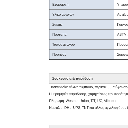
Εφαρμογή
Υπερυ
Υλικό αγωγών
Αργίλι
Σακάκι
Γυμνό
Πρότυπα
ASTM, 
Τύπος αγωγού
Προσα
Πυρήνας
Σύμφων
Συσκευασία & παράδοση
Συσκευασία: ξύλινο τύμπανο, περικάλυμμα ύφανση
Ημερομηνία παράδοσης: χορηγώντας την ποσότητα
Πληρωμή: Western Union, T/T, L/C, Alibaba.
Ναυτιλία: DHL, UPS, TNT και άλλος αγγελιαφόρος δ