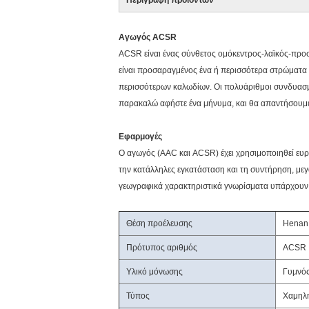
Περιγραφή προϊόντων
Αγωγός ACSR
ACSR είναι ένας σύνθετος ομόκεντρος-λαϊκός-προ
είναι προσαραγμένος ένα ή περισσότερα στρώματα τ
περισσότερων καλωδίων. Οι πολυάριθμοι συνδυασμο
παρακαλώ αφήστε ένα μήνυμα, και θα απαντήσουμε 
Εφαρμογές
Ο αγωγός (AAC και ACSR) έχει χρησιμοποιηθεί ευρ
την κατάλληλες εγκατάσταση και τη συντήρηση, μεγά
γεωγραφικά χαρακτηριστικά γνωρίσματα υπάρχουν
Θέση προέλευσης
Henan,
Πρότυπος αριθμός
ACSR
Υλικό μόνωσης
Γυμνό
Τύπος
Χαμηλ