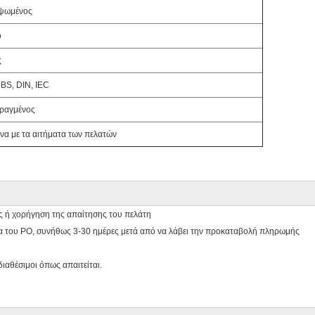
ψωμένος
ο
ς
BS, DIN, IEC
ραγμένος
α με τα αιτήματα των πελατών
ς ή χορήγηση της απαίτησης του πελάτη
 του PO, συνήθως 3-30 ημέρες μετά από να λάβει την προκαταβολή πληρωμής
ιαθέσιμοι όπως απαιτείται.