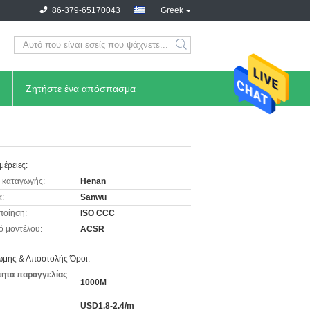
86-379-65170043
Greek
Ζητήστε ένα απόσπασμα
μέρειες:
 καταγωγής:
Henan
:
Sanwu
ποίηση:
ISO CCC
ό μοντέλου:
ACSR
μής & Αποστολής Όροι:
ητα παραγγελίας
1000M
USD1.8-2.4/m