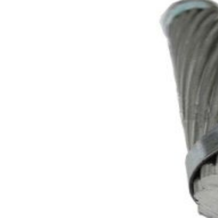
8.Direct έλεγχος στο υλικό, δοκιμή, ποιότητα, χρονι