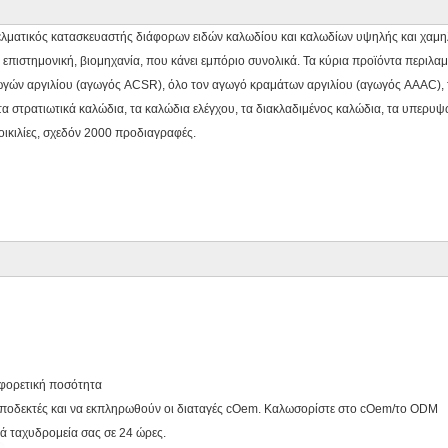
ματικός κατασκευαστής διάφορων ειδών καλωδίου και καλωδίων υψηλής και χαμηλής
ι επιστημονική, βιομηχανία, που κάνει εμπόριο συνολικά. Τα κύρια προϊόντα περιλα
γών αργιλίου (αγωγός ACSR), όλο τον αγωγό κραμάτων αργιλίου (αγωγός AAAC), τ
 τα στρατιωτικά καλώδια, τα καλώδια ελέγχου, τα διακλαδιμένος καλώδια, τα υπερυ
οικιλίες, σχεδόν 2000 προδιαγραφές.
αφορετική ποσότητα
ν αποδεκτές και να εκπληρωθούν οι διαταγές cOem. Καλωσορίστε στο cOem/το ODM
ικά ταχυδρομεία σας σε 24 ώρες.