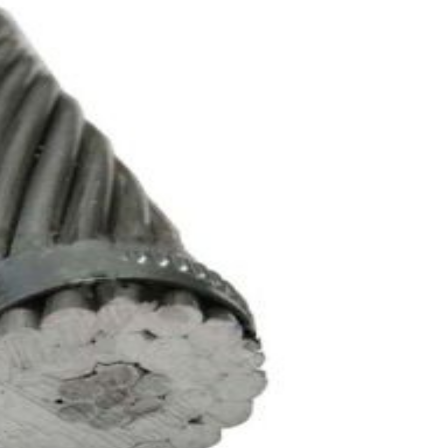
κή ανοχή ect.