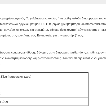
σαραγμένος αγωγός. Το γαλβανισμένα σκέλος ή τα σκέλη χάλυβα διαμορφώνει τον κ
ων καλωδίων αργιλίου βαθμού ΕΚ. Ο πυρήνας χάλυβα μπορεί να αποτελεσθεί από ένα
ί αργιλίου και σκελών και στρωμάτων χάλυβα είναι δυνατοί. Εάν να έχοντας οποιε
αμέσως στις ερωτήσεις σας. Ευχαριστίες για την υποστήριξή σας.
έως στις γραμμές μετάδοσης δύναμης με τα διάφορα επίπεδα τάσης, επειδή έχουν τ
λη ικανότητα μετάδοσης χαμηλότερου κόστους. Και είναι επίσης κατάλληλοι για στις
.
 Κίνα (ηπειρωτική χώρα)
ς
ή τάση