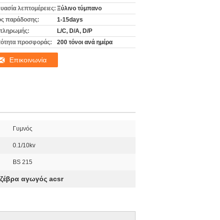
υασία λεπτομέρειες:
Ξύλινο τύμπανο
ς παράδοσης:
1-15days
πληρωμής:
L/C, D/A, D/P
ότητα προσφοράς:
200 τόνοι ανά ημέρα
Επικοινωνία
Γυμνός
0.1/10kv
BS 215
 ζέβρα αγωγός acsr