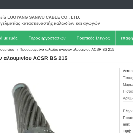
ρεία LUOYANG SANWU CABLE CO., LTD.
γελματίας κατασκευαστής καλωδίων και αγωγών
κά με εμάς
Γύρος εργοστασίων
Ποιοτικός έλεγχος
επαφή
ουμινίου
Προσαραγμένο καλώδιο αγωγών αλουμινίου ACSR BS 215
 αλουμινίου ACSR BS 215
Λεπτο
Τόπος
Μάρκα
Πιστο
Αριθμ
Πληρω
Ποσότ
min:
Τιμή: