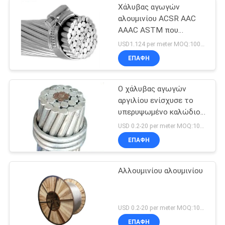
Χάλυβας αγωγών
αλουμινίου ACSR AAC
AAAC ASTM που
ενισχύεται
USD1.124 per meter MOQ:1000M
ΕΠΑΦΉ
Ο χάλυβας αγωγών
αργιλίου ενίσχυσε το
υπερυψωμένο καλώδιο
αγωγών ACSR
USD 0.2-20 per meter MOQ:1000M
ΕΠΑΦΉ
Αλλουμινίου αλουμινίου
USD 0.2-20 per meter MOQ:1000m
ΕΠΑΦΉ