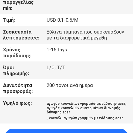
παραγγελίας
ΈΛΕΓΧΟΣ
min:
Τιμή:
USD 0.1-0.5/M
ΜΑΣ
ΕΛΆΤΕ
Συσκευασία
Ξύλινα τύμπανα που συσκευάζουν
λεπτομέρειες:
με τα διαφορετικά μεγέθη
ΣΕ
Χρόνος
1-15days
ΕΠΑΦΉ
παράδοσης:
ΜΕ
Όροι
L/C, T/T
πληρωμής:
ΕΙΔΉΣΕΙΣ
Δυνατότητα
200 τόνοι ανά ημέρα
προσφοράς:
ΖΗΤΉΣΤΕ
Υψηλό φως:
,
αγωγός κουνελιών γραμμών μετάδοσης acsr
αγωγός κουνελιών συστημάτων διανομής
ΈΝΑ
δύναμης acsr
,
κουνέλι αγωγών γραμμών μετάδοσης acsr
ΑΠΌΣΠΑΣΜΑ