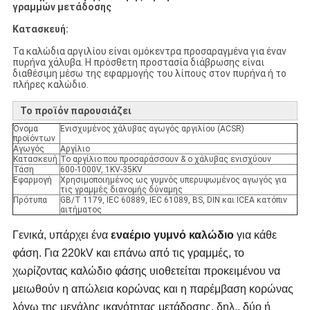
γραμμών μετάδοσης
Κατασκευή:
Τα καλώδια αργιλίου είναι ομόκεντρα προσαραγμένα για έναν
πυρήνα χάλυβα. Η πρόσθετη προστασία διάβρωσης είναι
διαθέσιμη μέσω της εφαρμογής του λίπους στον πυρήνα ή το
πλήρες καλώδιο.
Το προϊόν παρουσιάζει
Όνομα
Ενισχυμένος χάλυβας αγωγός αργιλίου (ACSR)
προϊόντων
Αγωγός
Αργίλιο
Κατασκευή
Το αργίλιο που προσαράσσουν & ο χάλυβας ενισχύουν
Τάση
600-1000V, 1KV-35KV
Εφαρμογή
Χρησιμοποιημένος ως γυμνός υπερυψωμένος αγωγός για
τις γραμμές διανομής δύναμης
Πρότυπα
GB/T 1179, IEC 60889, IEC 61089, BS, DIN και ICEA κατόπιν
αιτήματος
Γενικά, υπάρχει ένα
εναέριο γυμνό καλώδιο
για κάθε
φάση. Για 220kV και επάνω από τις γραμμές, το
χωρίζοντας καλώδιο φάσης υιοθετείται προκειμένου να
μειωθούν η απώλεια κορώνας και η παρέμβαση κορώνας
λόγω της μεγάλης ικανότητας μετάδοσης, δηλ., δύο ή