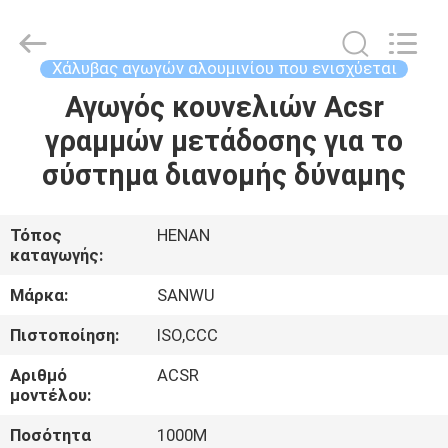
Luoyang
Sanwu
Cable
Co.,
Ltd.,.
Χάλυβας αγωγών αλουμινίου που ενισχύεται
All
Rights
Reserved.
Αγωγός κουνελιών Acsr
ΣΠΊΤΙ
γραμμών μετάδοσης για το
ΠΡΟΪΌΝΤΑ
σύστημα διανομής δύναμης
ΠΕΡΊΠΟΥ
Τόπος
HENAN
καταγωγής:
ΕΜΕΊΣ
Μάρκα:
SANWU
ΓΎΡΟΣ
Πιστοποίηση:
ISO,CCC
ΕΡΓΟΣΤΑΣΊΩΝ
Αριθμό
ACSR
μοντέλου:
ΠΟΙΟΤΙΚΌΣ
Ποσότητα
1000M