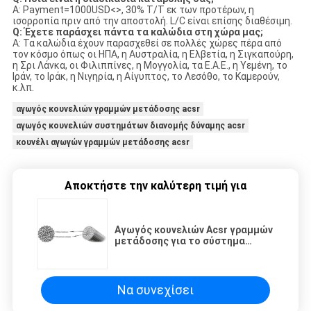
Α: Payment=1000USD<>, 30% T/T εκ των προτέρων, η
ισορροπία πριν από την αποστολή. L/C είναι επίσης διαθέσιμη.
Q: Έχετε παράσχει πάντα τα καλώδια στη χώρα μας;
Α: Τα καλώδια έχουν παρασχεθεί σε πολλές χώρες πέρα από
τον κόσμο όπως οι ΗΠΑ, η Αυστραλία, η Ελβετία, η Σιγκαπούρη,
η Σρι Λάνκα, οι Φιλιππίνες, η Μογγολία, τα Ε.Α.Ε., η Υεμένη, το
Ιράν, το Ιράκ, η Νιγηρία, η Αίγυπτος, το Λεσόθο, το Καμερούν,
κ.λπ.
αγωγός κουνελιών γραμμών μετάδοσης acsr
αγωγός κουνελιών συστημάτων διανομής δύναμης acsr
κουνέλι αγωγών γραμμών μετάδοσης acsr
Αποκτήστε την καλύτερη τιμή για
Αγωγός κουνελιών Acsr γραμμών
μετάδοσης για το σύστημα
διανομής δύναμης
Να συνεχίσει