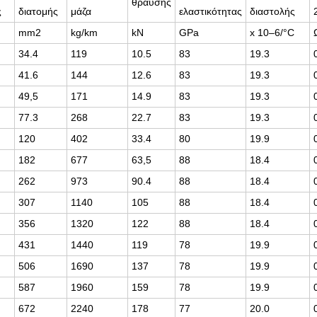
θραύσης
ς
διατομής
μάζα
ελαστικότητας
διαστολής
mm2
kg/km
kN
GPa
x 10–6/°C
34.4
119
10.5
83
19.3
41.6
144
12.6
83
19.3
49,5
171
14.9
83
19.3
77.3
268
22.7
83
19.3
120
402
33.4
80
19.9
182
677
63,5
88
18.4
262
973
90.4
88
18.4
307
1140
105
88
18.4
356
1320
122
88
18.4
431
1440
119
78
19.9
506
1690
137
78
19.9
587
1960
159
78
19.9
672
2240
178
77
20.0