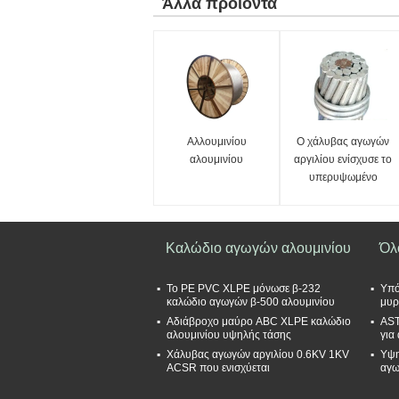
Άλλα προϊόντα
Αλλουμινίου
Ο χάλυβας αγωγών
αλουμινίου
αργιλίου ενίσχυσε το
υπερυψωμένο
καλώδιο αγωγών
ACSR
Καλώδιο αγωγών αλουμινίου
Όλ
Το PE PVC XLPE μόνωσε β-232
Υπό
καλώδιο αγωγών β-500 αλουμινίου
μυρ
Αδιάβροχο μαύρο ABC XLPE καλώδιο
AST
αλουμινίου υψηλής τάσης
για
Χάλυβας αγωγών αργιλίου 0.6KV 1KV
Υψη
ACSR που ενισχύεται
αγω