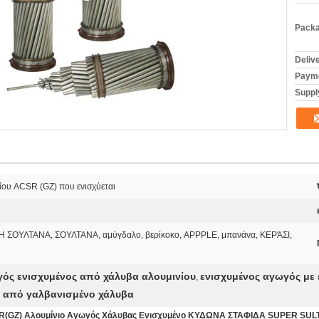
Packa
Deliv
Payme
Supply
ου ACSR (GZ) που ενισχύεται
 ΣΟΥΛΤΑΝΑ, ΣΟΥΛΤΑΝΑ, αμύγδαλο, βερίκοκο, APPPLE, μπανάνα, ΚΕΡΆΣΙ,
ός ενισχυμένος από χάλυβα αλουμινίου
ενισχυμένος αγωγός με
,
 από γαλβανισμένο χάλυβα
(GZ) Αλουμίνιο Αγωγός Χάλυβας Ενισχυμένο ΚΥΔΩΝΑ ΣΤΑΦΙΔΑ SUPER SU