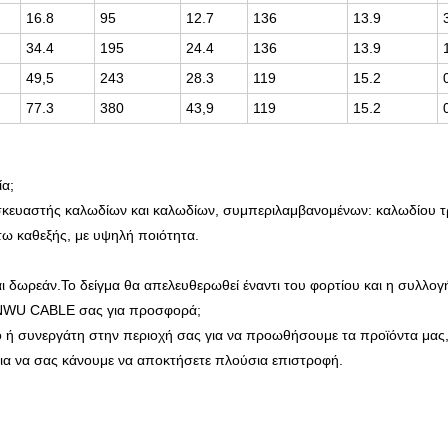
16.8
95
12.7
136
13.9
34.4
195
24.4
136
13.9
49,5
243
28.3
119
15.2
77.3
380
43,9
119
15.2
ία;
ασκευαστής καλωδίων και καλωδίων, συμπεριλαμβανομένων: καλωδίου 
τω καθεξής, με υψηλή ποιότητα.
ται δωρεάν.Το δείγμα θα απελευθερωθεί έναντι του φορτίου και η συλλογ
NWU CABLE σας για προσφορά;
ή συνεργάτη στην περιοχή σας για να προωθήσουμε τα προϊόντα μας, ν
ια να σας κάνουμε να αποκτήσετε πλούσια επιστροφή.