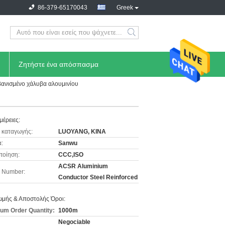
86-379-65170043
Greek
Ζητήστε ένα απόσπασμα
ανισμένο χάλυβα αλουμινίου
μέρειες:
 καταγωγής:
LUOYANG, ΚΙΝΑ
:
Sanwu
ποίηση:
CCC,ISO
ACSR Aluminium
 Number:
Conductor Steel Reinforced
μής & Αποστολής Όροι:
um Order Quantity:
1000m
Negociable