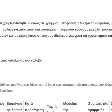
χει χρησιμοποιηθεί ευρέως σε γραμμές μεταφοράς ηλεκτρικής ενέργειας 
 βολική εγκατάσταση και συντήρηση, χαμηλού κόστους μεγάλη χωρητικ
αμών και σε μέρη όπου υπάρχουν ιδιαίτερα γεωγραφικά χαρακτηριστικά
ι από γαλβανισμένο χάλυβα
λύβδινος πυρήνας περιβάλλεται από ένα ή περισσότερα στρώματα ομόκεντρου κλών
υδαργύρου.
κή
Επιφάνεια
Κατά
Modulus
Συντελεστής
Φορτίο
εγκάρσιας
προσέγγιση
της
γραμμικής