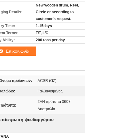
New wooden drum, Reel,
ging Details:
Circle or according to
customer's request.
ery Time:
1-15days
nt Terms:
T/T, L/C
 Ability:
200 tons per day
Επικοινωνία
Όνομα προϊόντων:
ACSR (GZ)
καλώδιο:
Γαλβανισμένος
ΣΑΝ πρότυπα 3607
Πρότυπα:
Αυστραλία
 επίστρωση ψευδαργύρου
,
LTANA