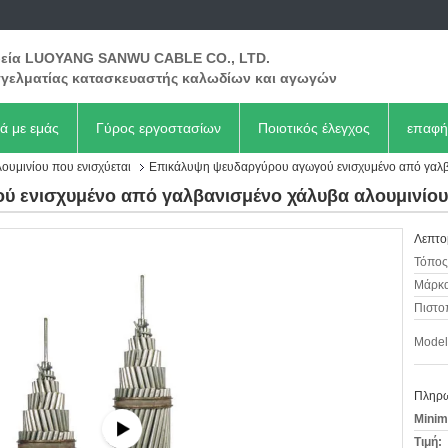
ρεία LUOYANG SANWU CABLE CO., LTD.
γελματίας κατασκευαστής καλωδίων και αγωγών
κά με εμάς
Γύρος εργοστασίων
Ποιοτικός έλεγχος
επαφή
υμινίου που ενισχύεται
Επικάλυψη ψευδαργύρου αγωγού ενισχυμένο από γαλβ
 ενισχυμένο από γαλβανισμένο χάλυβα αλουμινίου
Λεπτο
Τόπος
Μάρκα
Πιστο
Model
Πληρω
Minim
Τιμή: