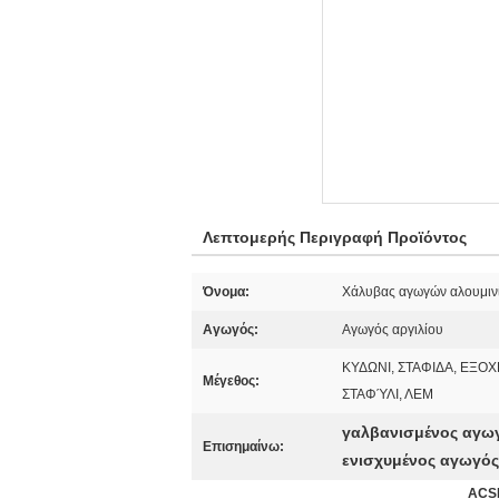
Λεπτομερής Περιγραφή Προϊόντος
Όνομα:
Χάλυβας αγωγών αλουμινί
Αγωγός:
Αγωγός αργιλίου
ΚΥΔΩΝΙ, ΣΤΑΦΙΔΑ, ΕΞΟΧΗ
Μέγεθος:
ΣΤΑΦΎΛΙ, ΛΕΜ
γαλβανισμένος αγωγ
Επισημαίνω:
ενισχυμένος αγωγός
ACSR