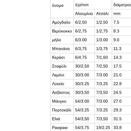
όχι/mm
διάμετρο
όνομα
Αλουμίνιο
Ατσάλι
mm
Αμύγδαλο
6/2,50
1/2,50
7.5
Βερύκοκκο
6/2,75
1/2,75
8.3
μήλο
6/3.00
1/3.00
9.0
Μπανάνα
6/3,75
1/3,75
11.3
Κεράσι
6/4.75
7/1,60
14.3
Σταφύλι
30/2,50
7/2,50
17.5
Λεμόνι
30/3.00
7/3.00
21.0
Λυκείο
30/3.25
7/3.25
22.8
Ασβεστος
30/3,50
7/3,50
24.5
Μάνγκο
54/3.00
7/3.00
27.0
Πορτοκάλι
54/3.25
7/3.25
29.3
Ελιά
54/3,50
7/3,50
31.5
Pawpaw
54/3,75
19/2.25
33.8