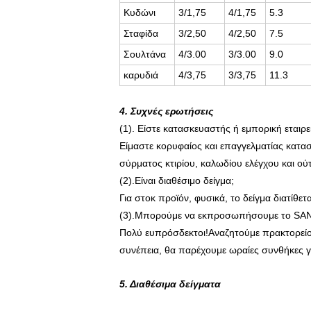
Κυδώνι
3/1,75
4/1,75
5.3
Σταφίδα
3/2,50
4/2,50
7.5
Σουλτάνα
4/3.00
3/3.00
9.0
καρυδιά
4/3,75
3/3,75
11.3
4. Συχνές ερωτήσεις
(1). Είστε κατασκευαστής ή εμπορική εταιρε
Είμαστε κορυφαίος και επαγγελματίας κατ
σύρματος κτιρίου, καλωδίου ελέγχου και ού
(2).Είναι διαθέσιμο δείγμα;
Για στοκ προϊόν, φυσικά, το δείγμα διατίθε
(3).Μπορούμε να εκπροσωπήσουμε το SA
Πολύ ευπρόσδεκτοι!Αναζητούμε πρακτορείο 
συνέπεια, θα παρέχουμε ωραίες συνθήκες γ
5. Διαθέσιμα δείγματα