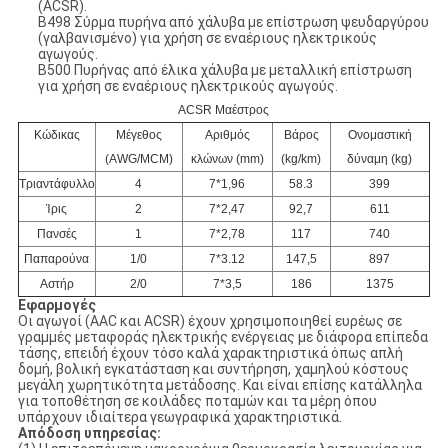
(ACSR).
B498 Σύρμα πυρήνα από χάλυβα με επίστρωση ψευδαργύρου
(γαλβανισμένο) για χρήση σε εναέριους ηλεκτρικούς
αγωγούς.
B500 Πυρήνας από έλικα χάλυβα με μεταλλική επίστρωση
για χρήση σε εναέριους ηλεκτρικούς αγωγούς.
ACSR Μαέστρος
Κώδικας
Μέγεθος
Αριθμός
Βάρος
Ονομαστική
(AWG/MCM)
κλώνων (mm)
(kg/km)
δύναμη (kg)
Τριαντάφυλλο
4
7*1,96
58.3
399
Ίρις
2
7*2,47
92,7
611
Πανσές
1
7*2,78
117
740
Παπαρούνα
1/0
7*3.12
147,5
897
Αστήρ
2/0
7*3,5
186
1375
Εφαρμογές
Οι αγωγοί (AAC και ACSR) έχουν χρησιμοποιηθεί ευρέως σε
γραμμές μεταφοράς ηλεκτρικής ενέργειας με διάφορα επίπεδα
τάσης, επειδή έχουν τόσο καλά χαρακτηριστικά όπως απλή
δομή, βολική εγκατάσταση και συντήρηση, χαμηλού κόστους
μεγάλη χωρητικότητα μετάδοσης. Και είναι επίσης κατάλληλα
για τοποθέτηση σε κοιλάδες ποταμών και τα μέρη όπου
υπάρχουν ιδιαίτερα γεωγραφικά χαρακτηριστικά.
Απόδοση υπηρεσίας: