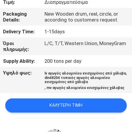
Τιμή:
Διαπραγματεύσιμα
ΈΛΕΓΧΟΣ
Packaging
New Wooden drum, reel, circle, or
Details:
according to customers request.
ΜΑΣ
ΕΛΆΤΕ
Delivery Time:
1-15days
ΣΕ
Όροι
L/C, T/T, Western Union, MoneyGram
πληρωμής:
ΕΠΑΦΉ
Supply Ability:
200 tons per day
ΜΕ
Υψηλό φως:
,
lv αγωγός αλουμινίου ενισχυμένος από χάλυβα
din48204 τυπικός αγωγός αλουμινίου
ΕΙΔΉΣΕΙΣ
ενισχυμένος από χάλυβα
,
mv αγωγός αλουμινίου ενισχυμένος χάλυβας
ΖΗΤΉΣΤΕ
ΚΑΛΎΤΕΡΗ ΤΙΜΉ
ΈΝΑ
ΑΠΌΣΠΑΣΜΑ