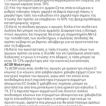
(1).Η επιτρεπόμενη μακροχρόνια θερμοκρασία λειτουργίας για
τον αγωγό κεραίας είναι 70℃.
(2).Υπό την περίσταση ότι εμφανίζεται σπάνιο κλίμα και ο
ρυθμός κάλυψης πάγου χαμηλό σε βαριά περιοχή πάγου, η
μεγαλύτερη τάση του καλωδίου στο χαμηλότερο σημείο της
πτώσης δεν πρέπει να υπερβαίνει το 60% της βραχυπρόθεσμης
καταστροφικής ισχύος.
(3).Κατά τη σύνδεση αγωγών, ο αγωγός δίπλα στον συνδετικό
σωλήνα δεν μπορεί να είναι εμφανής.Διαφορετικά, η δύναμη
στους αγωγούς λειτουργίας θα είναι μη ισορροπημένη.Μετά
την τοποθέτηση των συνδετήρων, ο σωλήνας σύνδεσης θα
πρέπει να βαφτεί με βερνίκι αδιάβροχο για να προστατεύεται
από τη διάβρωση.
(4).Κατά την εγκατάσταση, η τάση πτώσης τόξου όλων των
αγωγών πρέπει να είναι η ίδια.Με την επιτρεπόμενη απόσταση
διέλευσης κτιρίων ή πτώσης στο έδαφος, η τάση μπορεί να
είναι 10-15% υψηλότερη από την κανονική καταπόνηση.
ACSR Μαέστρος
Το ACSR είναι ένας σύνθετος αγωγός με ομόκεντρο κλώνο.Ο
κλώνος ή οι κλώνοι από γαλβανισμένο χάλυβα σχηματίζουν τον
κεντρικό πυρήνα του αγωγού, γύρω από τον οποίο είναι
συνδεδεμένα ένα ή περισσότερα στρώματα συρμάτων
αλουμινίου EC Grade.Ο χαλύβδινος πυρήνας μπορεί να
αποτελείται από ένα μονόκλωνο ή ένα ομόκεντρο καλώδιο 7,
19, 37 ή περισσότερων συρμάτων.Είναι δυνατοί πολλοί
συνδυασμοί κλώνων και στρωμάτων αλουμινίου και χάλυβα.Εάν
έχετε οποιεσδήποτε προτάσεις ή απόψεις σχετικά με τα
προϊόντα μας, αφήστε ένα μήνυμα και θα απαντήσουμε αμέσως