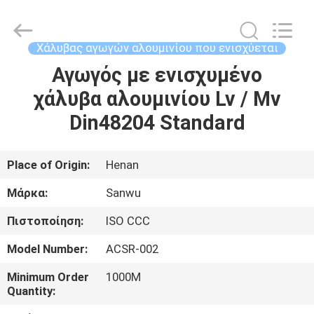
Luoyang
Sanwu
Cable
Co.,
Ltd.,.
Χάλυβας αγωγών αλουμινίου που ενισχύεται
All
Rights
Reserved.
Αγωγός με ενισχυμένο
ΣΠΊΤΙ
χάλυβα αλουμινίου Lv / Mv
ΠΡΟΪΌΝΤΑ
Din48204 Standard
ΠΕΡΊΠΟΥ
Place of Origin:
Henan
ΕΜΕΊΣ
Μάρκα:
Sanwu
Πιστοποίηση:
ISO CCC
ΓΎΡΟΣ
Model Number:
ACSR-002
ΕΡΓΟΣΤΑΣΊΩΝ
Minimum Order
1000M
Quantity:
ΠΟΙΟΤΙΚΌΣ