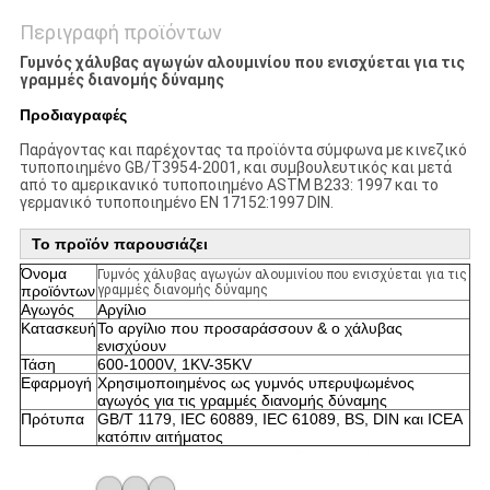
Περιγραφή προϊόντων
Γυμνός χάλυβας αγωγών αλουμινίου που ενισχύεται για τις
γραμμές διανομής δύναμης
Προδιαγραφές
Παράγοντας και παρέχοντας τα προϊόντα σύμφωνα με κινεζικό
τυποποιημένο GB/T3954-2001, και συμβουλευτικός και μετά
από το αμερικανικό τυποποιημένο ASTM B233: 1997 και το
γερμανικό τυποποιημένο EN 17152:1997 DIN.
Το προϊόν παρουσιάζει
Όνομα
Γυμνός χάλυβας αγωγών αλουμινίου που ενισχύεται για τις
προϊόντων
γραμμές διανομής δύναμης
Αγωγός
Αργίλιο
Κατασκευή
Το αργίλιο που προσαράσσουν & ο χάλυβας
ενισχύουν
Τάση
600-1000V, 1KV-35KV
Εφαρμογή
Χρησιμοποιημένος ως γυμνός υπερυψωμένος
αγωγός για τις γραμμές διανομής δύναμης
Πρότυπα
GB/T 1179, IEC 60889, IEC 61089, BS, DIN και ICEA
κατόπιν αιτήματος