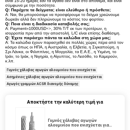
είναι 15-20 ημέρες εάν τα αγαθά δεν είναι στο απόθεμα, και είναι
σύμφωνα με την ποσότητα.
Q: Παρέχετε τα δείγματα; είναι ελεύθερο ή πρόσθετο;
Α: Ναι, θα μπορούσαμε να προσφέρουμε το δείγμα χρεώνουμε
δωρεάν αλλά δεν πληρώνουμε το κόστος του φορτίου.
Q: Ποια είναι η διαδικασία καταβολής σας;
Α: Payment=1000USD
<>
, 30% T/T εκ των προτέρων, η
ισορροπία πριν από την αποστολή. L/C είναι επίσης διαθέσιμη.
Q: Έχετε παράσχει πάντα τα καλώδια στη χώρα μας;
Α: Τα καλώδια έχουν παρασχεθεί σε πολλές χώρες πέρα από τον
κόσμο όπως οι ΗΠΑ, η Αυστραλία, η Ελβετία, η Σιγκαπούρη, η
Σρι Λάνκα, οι Φιλιππίνες, η Μογγολία, τα Ε.Α.Ε., η Υεμένη, το
Ιράν, το Ιράκ, η Νιγηρία, η Αίγυπτος, το Λεσόθο, το Καμερούν,
κ.λπ.
Γυμνός χάλυβας αγωγών αλουμινίου που ενισχύεται
Ασημένιος χάλυβας αγωγών αλουμινίου που ενισχύεται
Αγωγός γραμμών ACSR διανομής δύναμης
Αποκτήστε την καλύτερη τιμή για
Γυμνός χάλυβας αγωγών
αλουμινίου που ενισχύεται για
τις γραμμές διανομής δύναμης