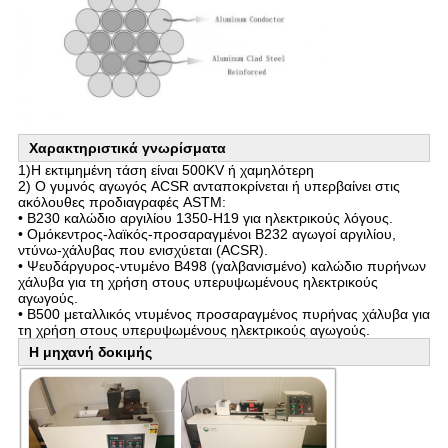
Χαρακτηριστικά γνωρίσματα
1)Η εκτιμημένη τάση είναι 500KV ή χαμηλότερη
2) Ο γυμνός αγωγός ACSR ανταποκρίνεται ή υπερβαίνει στις
ακόλουθες προδιαγραφές ASTM:
• B230 καλώδιο αργιλίου 1350-H19 για ηλεκτρικούς λόγους.
• Ομόκεντρος-λαϊκός-προσαραγμένοι B232 αγωγοί αργιλίου,
ντύνω-χάλυβας που ενισχύεται (ACSR).
• Ψευδάργυρος-ντυμένο B498 (γαλβανισμένο) καλώδιο πυρήνων
χάλυβα για τη χρήση στους υπερυψωμένους ηλεκτρικούς
αγωγούς.
• B500 μεταλλικός ντυμένος προσαραγμένος πυρήνας χάλυβα για
τη χρήση στους υπερυψωμένους ηλεκτρικούς αγωγούς.
Η μηχανή δοκιμής