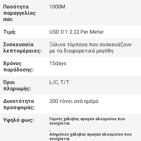
ΈΛΕΓΧΟΣ
Ποσότητα
1000M
παραγγελίας
min:
ΜΑΣ
Τιμή:
USD 0.1-2.22 Per Meter
ΕΛΆΤΕ
ΣΕ
Συσκευασία
Ξύλινα τύμπανα που συσκευάζουν
λεπτομέρειες:
με τα διαφορετικά μεγέθη
ΕΠΑΦΉ
Χρόνος
15days
ΜΕ
παράδοσης:
Όροι
L/C, T/T
ΕΙΔΉΣΕΙΣ
πληρωμής:
Δυνατότητα
200 τόνοι ανά ημέρα
ΖΗΤΉΣΤΕ
προσφοράς:
ΈΝΑ
Υψηλό φως:
Γυμνός χάλυβας αγωγών αλουμινίου που
ενισχύεται
ΑΠΌΣΠΑΣΜΑ
,
Ασημένιος χάλυβας αγωγών αλουμινίου που
ενισχύεται