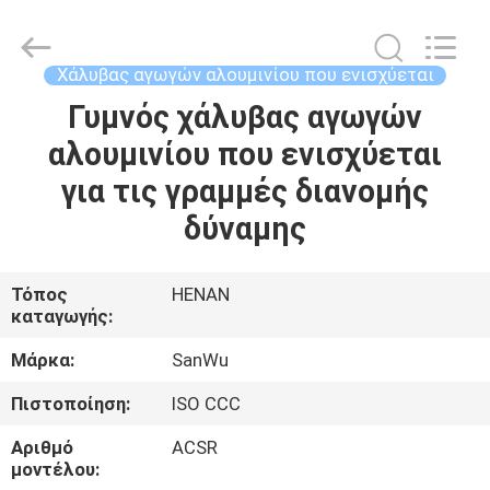
Luoyang
Sanwu
Cable
Co.,
Ltd.,.
Χάλυβας αγωγών αλουμινίου που ενισχύεται
All
Rights
Reserved.
Γυμνός χάλυβας αγωγών
ΣΠΊΤΙ
αλουμινίου που ενισχύεται
ΠΡΟΪΌΝΤΑ
για τις γραμμές διανομής
δύναμης
ΠΕΡΊΠΟΥ
ΕΜΕΊΣ
Τόπος
HENAN
καταγωγής:
ΓΎΡΟΣ
Μάρκα:
SanWu
ΕΡΓΟΣΤΑΣΊΩΝ
Πιστοποίηση:
ISO CCC
Αριθμό
ACSR
ΠΟΙΟΤΙΚΌΣ
μοντέλου: