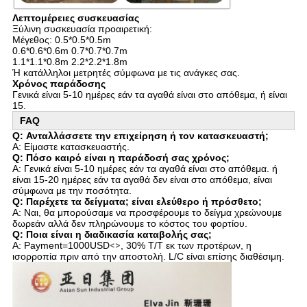
Λεπτομέρειες συσκευασίας
Ξύλινη συσκευασία προαιρετική:
Μέγεθος: 0.5*0.5*0.5m
0.6*0.6*0.6m 0.7*0.7*0.7m
1.1*1.1*0.8m 2.2*2.2*1.8m
Ή κατάλληλοι μετρητές σύμφωνα με τις ανάγκες σας.
Χρόνος παράδοσης
Γενικά είναι 5-10 ημέρες εάν τα αγαθά είναι στο απόθεμα, ή είναι
15.
FAQ
Q: Ανταλλάσσετε την επιχείρηση ή τον κατασκευαστή;
Α: Είμαστε κατασκευαστής.
Q: Πόσο καιρό είναι η παράδοσή σας χρόνος;
Α: Γενικά είναι 5-10 ημέρες εάν τα αγαθά είναι στο απόθεμα. ή
είναι 15-20 ημέρες εάν τα αγαθά δεν είναι στο απόθεμα, είναι
σύμφωνα με την ποσότητα.
Q: Παρέχετε τα δείγματα; είναι ελεύθερο ή πρόσθετο;
Α: Ναι, θα μπορούσαμε να προσφέρουμε το δείγμα χρεώνουμε
δωρεάν αλλά δεν πληρώνουμε το κόστος του φορτίου.
Q: Ποια είναι η διαδικασία καταβολής σας;
Α: Payment=1000USD
<>
, 30% T/T εκ των προτέρων, η
ισορροπία πριν από την αποστολή. L/C είναι επίσης διαθέσιμη.