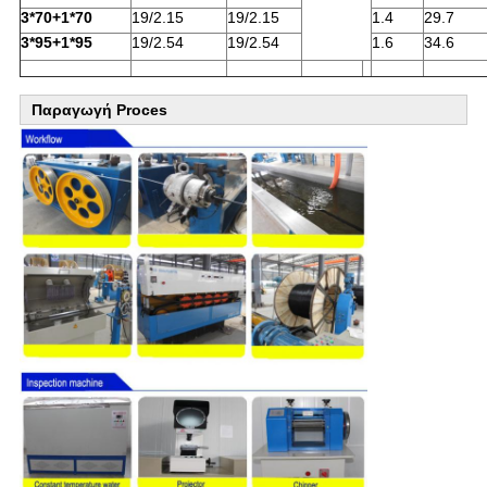
3*70+1*70
19/2.15
19/2.15
1.4
29.7
3*95+1*95
19/2.54
19/2.54
1.6
34.6
Παραγωγή Proces