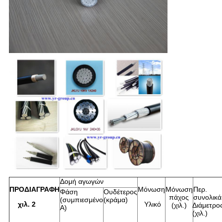
Δομή αγωγών
ΠΡΟΔΙΑΓΡΑΦΗ
Μόνωση
Μόνωση
Περ.
Φάση
Ουδέτερος
πάχος
συνολικά
(συμπιεσμένο
(κράμα)
χιλ. 2
Υλικό
(χιλ.)
Διάμετρο
Α)
(χιλ.)