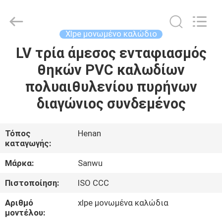
Luoyang
Sanwu
Cable
Co.,
Ltd.,.
Xlpe μονωμένο καλώδιο
All
Rights
Reserved.
LV τρία άμεσος ενταφιασμός
ΣΠΊΤΙ
θηκών PVC καλωδίων
ΠΡΟΪΌΝΤΑ
πολυαιθυλενίου πυρήνων
διαγώνιος συνδεμένος
ΠΕΡΊΠΟΥ
ΕΜΕΊΣ
Τόπος
Henan
καταγωγής:
ΓΎΡΟΣ
Μάρκα:
Sanwu
ΕΡΓΟΣΤΑΣΊΩΝ
Πιστοποίηση:
ISO CCC
Αριθμό
xlpe μονωμένα καλώδια
ΠΟΙΟΤΙΚΌΣ
μοντέλου: