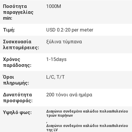
ΈΛΕΓΧΟΣ
Ποσότητα
1000M
παραγγελίας
min:
ΜΑΣ
Τιμή:
USD 0.2-20 per meter
ΕΛΆΤΕ
ΣΕ
Συσκευασία
ξύλινα τύμπανα
λεπτομέρειες:
ΕΠΑΦΉ
Χρόνος
1-15days
ΜΕ
παράδοσης:
Όροι
L/C, T/T
ΕΙΔΉΣΕΙΣ
πληρωμής:
Δυνατότητα
200 τόνοι ανά ημέρα
ΖΗΤΉΣΤΕ
προσφοράς:
ΈΝΑ
Υψηλό φως:
Διαγώνιο συνδεμένο καλώδιο πολυαιθυλενίου
τριών πυρήνων
ΑΠΌΣΠΑΣΜΑ
,
Διαγώνιο συνδεμένο καλώδιο πολυαιθυλενίου
της LV