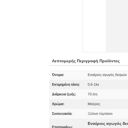
Λεπτομερής Περιγραφή Προϊόντος
Όνομα:
Εναέριος αγωγός δεσμών
Εκτιμημένη τάση:
0.6-1kv
Διάρκεια ζωής:
70 έτη
Χρώμα:
Μαύρος
Συσκευασία:
Ξύλινο τύμπανο
Εναέριος αγωγός δ
Επισημαίνω: