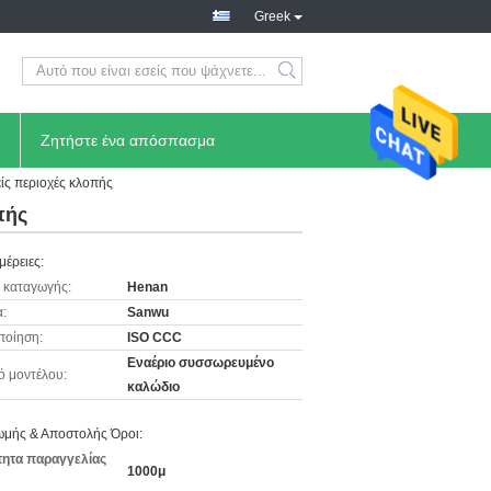
Greek
Ζητήστε ένα απόσπασμα
ίς περιοχές κλοπής
πής
μέρειες:
 καταγωγής:
Henan
:
Sanwu
ποίηση:
ISO CCC
Εναέριο συσσωρευμένο
ό μοντέλου:
καλώδιο
μής & Αποστολής Όροι:
ητα παραγγελίας
1000μ