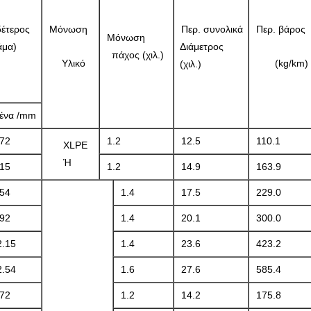
έτερος
Μόνωση
Περ. συνολικά
Περ. βάρος
Μόνωση
άμα)
Διάμετρος
πάχος (χιλ.)
Υλικό
(kg/km)
(χιλ.)
ένα /mm
.72
1.2
12.5
110.1
XLPE
Ή
.15
1.2
14.9
163.9
.54
1.4
17.5
229.0
.92
1.4
20.1
300.0
2.15
1.4
23.6
423.2
2.54
1.6
27.6
585.4
.72
1.2
14.2
175.8