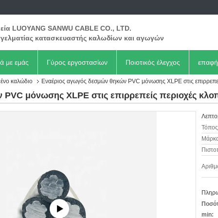
ρεία LUOYANG SANWU CABLE CO., LTD.
γελματίας κατασκευαστής καλωδίων και αγωγών
κά με εμάς
Γύρος εργοστασίων
Ποιοτικός έλεγχος
επαφή
ένο καλώδιο
Εναέριος αγωγός δεσμών θηκών PVC μόνωσης XLPE στις επιρρεπε
 PVC μόνωσης XLPE στις επιρρεπείς περιοχές κλο
Λεπτο
Τόπος
Μάρκα
Πιστο
Αριθμ
Πληρω
Ποσότ
min: