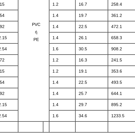
.15
1.2
16.7
258.4
.54
1.4
19.7
361.2
PVC
.92
1.4
22.5
472.1
ή
2.15
1.4
26.1
658.3
PE
2.54
1.6
30.5
908.2
.72
1.2
16.3
241.5
.15
1.2
19.1
353.6
.54
1.4
22.5
493.5
.92
1.4
25.7
644.1
2.15
1.4
29.7
895.2
2.54
1.6
34.6
1233.5