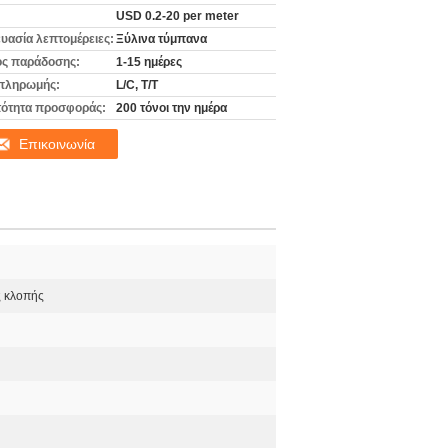
USD 0.2-20 per meter
υασία λεπτομέρειες:
Ξύλινα τύμπανα
ς παράδοσης:
1-15 ημέρες
πληρωμής:
L/C, T/T
ότητα προσφοράς:
200 τόνοι την ημέρα
Επικοινωνία
ς κλοπής