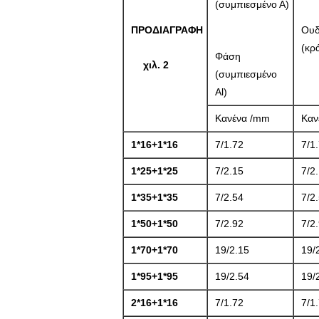
(συμπιεσμένο Α)
ΠΡΟΔΙΑΓΡΑΦΗ
Ουδ
(κρ
Φάση
χιλ. 2
(συμπιεσμένο
Al)
Κανένα /mm
Καν
1*16+1*16
7/1.72
7/1
1*25+1*25
7/2.15
7/2
1*35+1*35
7/2.54
7/2
1*50+1*50
7/2.92
7/2
1*70+1*70
19/2.15
19/
1*95+1*95
19/2.54
19/
2*16+1*16
7/1.72
7/1