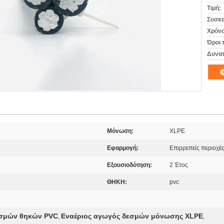
Τιμή:
Συσκε
Χρόνο
Όροι 
Δυνατ
Μόνωση:
XLPE
Εφαρμογή:
Επιρρεπείς περιοχέ
Εξουσιοδότηση:
2 Έτος
ΘΗΚΗ:
pvc
εσμών θηκών PVC
Εναέριος αγωγός δεσμών μόνωσης XLPE
,
,