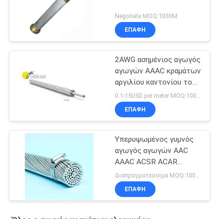
Negotiate MOQ:1000M
ΕΠΑΦΉ
2AWG ασημένιος αγωγός
αγωγών AAAC κραμάτων
αργιλίου καντονίου του
Γκρήλεϋ Azusa
0.1-15USD per meter MOQ:1000M
ΕΠΑΦΉ
Υπερυψωμένος γυμνός
αγωγός αγωγών AAC
AAAC ACSR ACAR
αργιλίου
Διαπραγματεύσιμα MOQ:1000M
ΕΠΑΦΉ