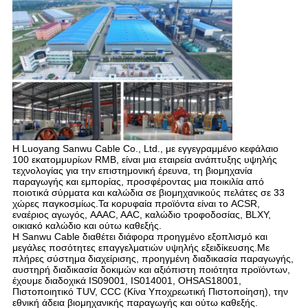
Η Luoyang Sanwu Cable Co., Ltd., με εγγεγραμμένο κεφάλαιο
100 εκατομμυρίων RMB, είναι μια εταιρεία ανάπτυξης υψηλής
τεχνολογίας για την επιστημονική έρευνα, τη βιομηχανία
παραγωγής και εμπορίας, προσφέροντας μια ποικιλία από
ποιοτικά σύρματα και καλώδια σε βιομηχανικούς πελάτες σε 33
χώρες παγκοσμίως.Τα κορυφαία προϊόντα είναι το ACSR,
εναέριος αγωγός, AAAC, AAC, καλώδιο τροφοδοσίας, BLXY,
οικιακό καλώδιο και ούτω καθεξής.
Η Sanwu Cable διαθέτει διάφορα προηγμένο εξοπλισμό και
μεγάλες ποσότητες επαγγελματιών υψηλής εξειδίκευσης.Με
πλήρες σύστημα διαχείρισης, προηγμένη διαδικασία παραγωγής,
αυστηρή διαδικασία δοκιμών και αξιόπιστη ποιότητα προϊόντων,
έχουμε διαδοχικά IS09001, IS014001, OHSAS18001,
Πιστοποιητικό TUV, CCC (Κίνα Υποχρεωτική Πιστοποίηση), την
εθνική άδεια βιομηχανικής παραγωγής και ούτω καθεξής.