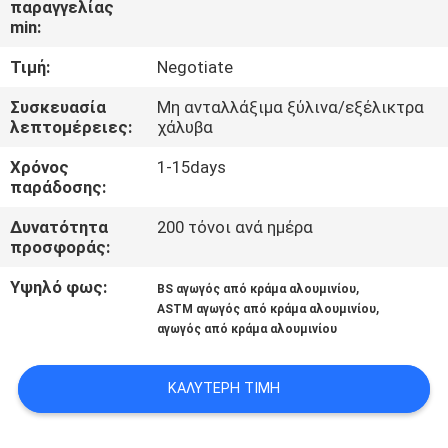
παραγγελίας
ΈΛΕΓΧΟΣ
min:
Τιμή:
Negotiate
ΜΑΣ
ΕΛΆΤΕ
Συσκευασία
Μη ανταλλάξιμα ξύλινα/εξέλικτρα
λεπτομέρειες:
χάλυβα
ΣΕ
Χρόνος
1-15days
ΕΠΑΦΉ
παράδοσης:
ΜΕ
Δυνατότητα
200 τόνοι ανά ημέρα
προσφοράς:
ΕΙΔΉΣΕΙΣ
Υψηλό φως:
,
BS αγωγός από κράμα αλουμινίου
,
ASTM αγωγός από κράμα αλουμινίου
αγωγός από κράμα αλουμινίου
ΖΗΤΉΣΤΕ
ΈΝΑ
ΚΑΛΎΤΕΡΗ ΤΙΜΉ
ΑΠΌΣΠΑΣΜΑ