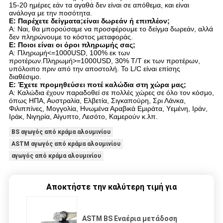
15-20 ημέρες εάν τα αγαθά δεν είναι σε απόθεμα, και είναι
ανάλογα με την ποσότητα.
Ε: Παρέχετε δείγματα;είναι δωρεάν ή επιπλέον;
Α: Ναι, θα μπορούσαμε να προσφέρουμε το δείγμα δωρεάν, αλλά
δεν πληρώνουμε το κόστος μεταφοράς.
Ε: Ποιοι είναι οι όροι πληρωμής σας;
Α: Πληρωμή<=1000USD, 100% εκ των
προτέρων.Πληρωμή>=1000USD, 30% T/T εκ των προτέρων,
υπόλοιπο πριν από την αποστολή. Το L/C είναι επίσης
διαθέσιμο.
Ε: Έχετε προμηθεύσει ποτέ καλώδια στη χώρα μας;
Α: Καλώδια έχουν παραδοθεί σε πολλές χώρες σε όλο τον κόσμο,
όπως ΗΠΑ, Αυστραλία, Ελβετία, Σιγκαπούρη, Σρι Λάνκα,
Φιλιππίνες, Μογγολία, Ηνωμένα Αραβικά Εμιράτα, Υεμένη, Ιράν,
Ιράκ, Νιγηρία, Αίγυπτο, Λεσότο, Καμερούν κ.λπ.
BS αγωγός από κράμα αλουμινίου
ASTM αγωγός από κράμα αλουμινίου
αγωγός από κράμα αλουμινίου
Αποκτήστε την καλύτερη τιμή για
ASTM BS Εναέρια μετάδοση