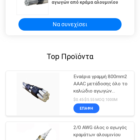
αγωγών από κράμα αλουμινίου
Να συνεχίσει
Top Προϊόντα
Εναέρια γραμμή 800mm2
AAAC μετάδοσης όλο το
καλώδιο αγωγών
κραμάτων αργιλίου
$0.45-$5.55 MOQ:1000M
ΕΠΑΦΉ
2/0 AWG όλος ο αγωγός
κραμάτων αλουμινίου