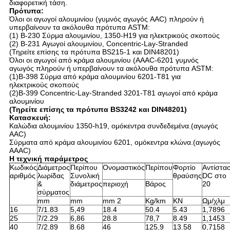
διαφορετική τάση.
Πρότυπα:
Όλοι οι αγωγοί αλουμινίου (γυμνός αγωγός AAC) πληρούν ή
υπερβαίνουν τα ακόλουθα πρότυπα ASTM:
(1) B-230 Σύρμα αλουμινίου, 1350-H19 για ηλεκτρικούς σκοπούς
(2) B-231 Αγωγοί αλουμινίου, Concentric-Lay-Stranded
(Τηρείτε επίσης τα πρότυπα BS215-1 και DIN48201)
Όλοι οι αγωγοί από κράμα αλουμινίου (AAAC-6201 γυμνός
αγωγός πληρούν ή υπερβαίνουν τα ακόλουθα πρότυπα ASTM:
(1)B-398 Σύρμα από κράμα αλουμινίου 6201-T81 για
ηλεκτρικούς σκοπούς
(2)B-399 Concentric-Lay-Stranded 3201-T81 αγωγοί από κράμα
αλουμινίου
(Τηρείτε επίσης τα πρότυπα BS3242 και DIN48201)
Κατασκευή:
Καλώδια αλουμινίου 1350-h19, ομόκεντρα συνδεδεμένα.(αγωγός
AAC)
Σύρματα από κράμα αλουμινίου 6201, ομόκεντρα κλώνα.(αγωγός
AAAC)
Η τεχνική παράμετρος
Κωδικός
Διάμετρος
Περίπου
Ονομαστικός
Περίπου
Φορτίο
Αντίστα
αριθμός
λωρίδας
Συνολική
θραύσης
DC στο
&
διάμετρος
περιοχή
Βάρος
20
σύρματος
mm
mm
mm 2
Kg/km
KN
Ωμ/χλμ
16
7/1.83
5,49
18.4
50.4
5.43
1,7896
25
7/2.29
6,86
28.8
78,7
8.49
1,1453
40
7/2.89
8.68
46
125,9
13.58
0,7158