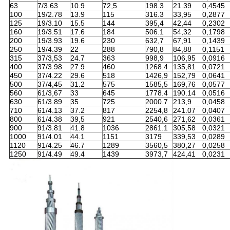
63
7/3.63
10.9
72,5
198.3
21.39
0,4545
100
19/2.78
13.9
115
316.3
33,95
0,2877
125
19/3.10
15.5
144
395,4
42,44
0,2302
160
19/3.51
17.6
184
506.1
54,32
0,1798
200
19/3.93
19.6
230
632,7
67,91
0,1439
250
19/4.39
22
288
790,8
84,88
0,1151
315
37/3,53
24.7
363
998,9
106,95
0,0916
400
37/3.98
27.9
460
1268.4
135,81
0,0721
450
37/4.22
29.6
518
1426,9
152,79
0,0641
500
37/4,45
31.2
575
1585,5
169,76
0,0577
560
61/3,67
33
645
1778.4
190.14
0,0516
630
61/3.89
35
725
2000.7
213,9
0,0458
710
61/4.13
37.2
817
2254,8
241.07
0,0407
800
61/4.38
39,5
921
2540,6
271,62
0,0361
900
91/3.81
41.8
1036
2861.1
305,58
0,0321
1000
91/4.01
44.1
1151
3179
339,53
0,0289
1120
91/4.25
46.7
1289
3560,5
380,27
0,0258
1250
91/4.49
49.4
1439
3973,7
424,41
0,0231