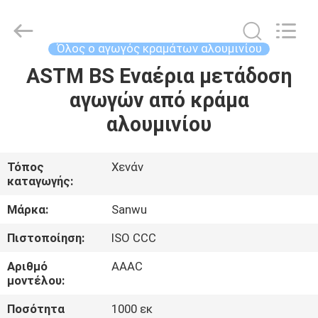
Luoyang
Sanwu
Cable
Co.,
Ltd.,.
Όλος ο αγωγός κραμάτων αλουμινίου
All
Rights
Reserved.
ASTM BS Εναέρια μετάδοση
ΣΠΊΤΙ
αγωγών από κράμα
ΠΡΟΪΌΝΤΑ
αλουμινίου
ΠΕΡΊΠΟΥ
Τόπος
Χενάν
καταγωγής:
ΕΜΕΊΣ
Μάρκα:
Sanwu
ΓΎΡΟΣ
Πιστοποίηση:
ISO CCC
ΕΡΓΟΣΤΑΣΊΩΝ
Αριθμό
AAAC
μοντέλου:
ΠΟΙΟΤΙΚΌΣ
Ποσότητα
1000 εκ