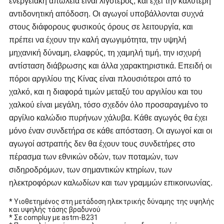
ενεργειακή απώλεια είναι λιγότερος, και έχει την καλύτερη
αντιδονητική απόδοση. Οι αγωγοί υποβάλλονται συχνά
στους διάφορους φυσικούς όρους σε λειτουργία, και
πρέπει να έχουν την καλή αγωγιμότητα, την υψηλή
μηχανική δύναμη, ελαφρύς, τη χαμηλή τιμή, την ισχυρή
αντίσταση διάβρωσης και άλλα χαρακτηριστικά. Επειδή οι
πόροι αργιλίου της Κίνας είναι πλουσιότεροι από το
χαλκό, και η διαφορά τιμών μεταξύ του αργιλίου και του
χαλκού είναι μεγάλη, τόσο σχεδόν όλο προσαραγμένο το
αργίλιο καλώδιο πυρήνων χάλυβα. Κάθε αγωγός θα έχει
μόνο έναν συνδετήρα σε κάθε απόσταση. Οι αγωγοί και οι
αγωγοί αστραπής δεν θα έχουν τους συνδετήρες στο
πέρασμα των εθνικών οδών, των ποταμών, των
σιδηροδρόμων, των σημαντικών κτηρίων, των
ηλεκτροφόρων καλωδίων και των γραμμών επικοινωνίας.
* Υιοθετημένος στη μετάδοση ηλεκτρικής δύναμης της υψηλής
και υψηλής τάσης βραδυνού
* Σε compluy με astm-B231