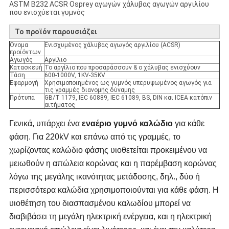
ASTM B232 ACSR Osprey αγωγών χάλυβας αγωγών αργιλίου
που ενισχύεται γυμνός
Το προϊόν παρουσιάζει
Όνομα
Ενισχυμένος χάλυβας αγωγός αργιλίου (ACSR)
προϊόντων
Αγωγός
Αργίλιο
Κατασκευή
Το αργίλιο που προσαράσσουν & ο χάλυβας ενισχύουν
Τάση
600-1000V, 1KV-35KV
Εφαρμογή
Χρησιμοποιημένος ως γυμνός υπερυψωμένος αγωγός για
τις γραμμές διανομής δύναμης
Πρότυπα
GB/T 1179, IEC 60889, IEC 61089, BS, DIN και ICEA κατόπιν
αιτήματος
Γενικά, υπάρχει ένα
εναέριο γυμνό καλώδιο
για κάθε
φάση. Για 220kV και επάνω από τις γραμμές, το
χωρίζοντας καλώδιο φάσης υιοθετείται προκειμένου να
μειωθούν η απώλεια κορώνας και η παρέμβαση κορώνας
λόγω της μεγάλης ικανότητας μετάδοσης, δηλ., δύο ή
περισσότερα καλώδια χρησιμοποιούνται για κάθε φάση. Η
υιοθέτηση του διασπασμένου καλωδίου μπορεί να
διαβιβάσει τη μεγάλη ηλεκτρική ενέργεια, και η ηλεκτρική