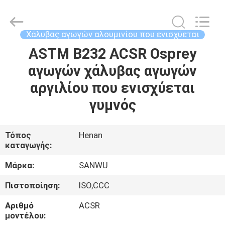
Luoyang
Sanwu
Cable
Co.,
Ltd.,.
Χάλυβας αγωγών αλουμινίου που ενισχύεται
All
Rights
Reserved.
ASTM B232 ACSR Osprey
ΣΠΊΤΙ
αγωγών χάλυβας αγωγών
ΠΡΟΪΌΝΤΑ
αργιλίου που ενισχύεται
γυμνός
ΠΕΡΊΠΟΥ
ΕΜΕΊΣ
Τόπος
Henan
καταγωγής:
ΓΎΡΟΣ
Μάρκα:
SANWU
ΕΡΓΟΣΤΑΣΊΩΝ
Πιστοποίηση:
ISO,CCC
Αριθμό
ACSR
ΠΟΙΟΤΙΚΌΣ
μοντέλου: