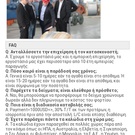
FAQ
Q: Ανταλλάσσετε την επιχείρηση ή τον κατασκευαστή;
Α: Έχουμε το εργοστάσιό μας και η εμπορική επιχείρηση, το
εργοστάσιό μας έχει περισσότερο από 10 έτη εμπειρίας
παραγωγής.
Q: Πόσο καιρό είναι η παράδοσή σας χρόνος;
Α: Γενικά είναι 5-10 ημέρες εάν τα αγαθά είναι στο απόθεμα. Ή
είναι 15-20 ημέρες εάν τα αγαθά δεν είναι στο απόθεμα, και
είναι σύμφωνα με την ποσότητα.
Q: Παρέχετε τα δείγματα; είναι ελεύθερο ή πρόσθετο;
Α: Ναι, θα μπορούσαμε να προσφέρουμε το δείγμα χρεώνουμε
δωρεάν αλλά δεν πληρώνουμε το κόστος του φορτίου.
Q: Ποια είναι η διαδικασία καταβολής σας;
Α: Payment=1000USD<>, 30% T/T εκ των προτέρων, η
ισορροπία πριν από την αποστολή. L/C είναι επίσης διαθέσιμη.
Q: Έχετε παράσχει πάντα τα καλώδια στη χώρα μας;
Α: Τα καλώδια έχουν παρασχεθεί σε πολλές χώρες πέρα από
τον κόσμο όπως οι ΗΠΑ, η Αυστραλία, η Ελβετία, η Σιγκαπούρη,
η Σρι Λάνκα, οι Φιλιππίνες, η Μογγολία, τα Ε.Α.Ε., η Υεμένη, το