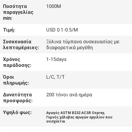
ΈΛΕΓΧΟΣ
Ποσότητα
1000M
παραγγελίας
min:
ΜΑΣ
Τιμή:
USD 0.1-0.5/M
ΕΛΆΤΕ
ΣΕ
Συσκευασία
Ξύλινα τύμπανα συσκευασίας με
λεπτομέρειες:
διαφορετικά μεγέθη
ΕΠΑΦΉ
Χρόνος
1-15days
ΜΕ
παράδοσης:
Όροι
L/C, T/T
ΕΙΔΉΣΕΙΣ
πληρωμής:
Δυνατότητα
200 τόνοι ανά ημέρα
ΖΗΤΉΣΤΕ
προσφοράς:
ΈΝΑ
Υψηλό φως:
,
Αγωγός ASTM B232 ACSR Osprey
Γυμνός χάλυβας αγωγών αργιλίου που
ΑΠΌΣΠΑΣΜΑ
ενισχύεται