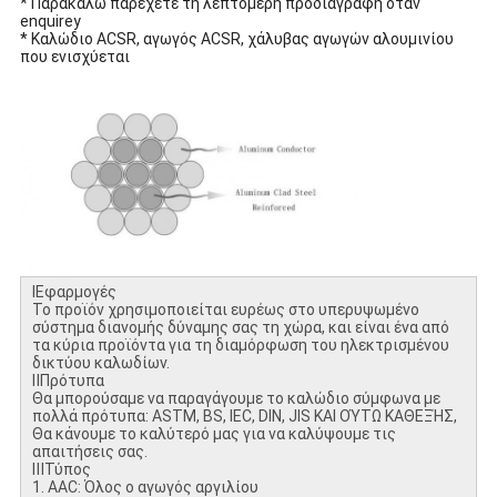
* Παρακαλώ παρέχετε τη λεπτομερή προδιαγραφή όταν
enquirey
* Καλώδιο ACSR, αγωγός ACSR, χάλυβας αγωγών αλουμινίου
που ενισχύεται
ⅠΕφαρμογές
Το προϊόν χρησιμοποιείται ευρέως στο υπερυψωμένο
σύστημα διανομής δύναμης σας τη χώρα, και είναι ένα από
τα κύρια προϊόντα για τη διαμόρφωση του ηλεκτρισμένου
δικτύου καλωδίων.
ⅡΠρότυπα
Θα μπορούσαμε να παραγάγουμε το καλώδιο σύμφωνα με
πολλά πρότυπα: ASTM, BS, IEC, DIN, JIS ΚΑΙ ΟΎΤΩ ΚΑΘΕΞΉΣ,
Θα κάνουμε το καλύτερό μας για να καλύψουμε τις
απαιτήσεις σας.
ⅢΤύπος
1. AAC: Όλος ο αγωγός αργιλίου