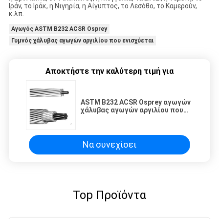
Ιράν, το Ιράκ, η Νιγηρία, η Αίγυπτος, το Λεσόθο, το Καμερούν,
κ.λπ.
Αγωγός ASTM B232 ACSR Osprey
Γυμνός χάλυβας αγωγών αργιλίου που ενισχύεται
Αποκτήστε την καλύτερη τιμή για
ASTM B232 ACSR Osprey αγωγών
χάλυβας αγωγών αργιλίου που
ενισχύεται γυμνός
Να συνεχίσει
Top Προϊόντα