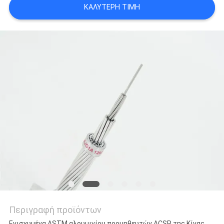
ΚΑΛΎΤΕΡΗ ΤΙΜΉ
SITEMAP
PRIVACY
POLICY
Περιγραφή προϊόντων
Ενισχυμένα ASTM αλουμινίου προμηθευτών ACSR της Κίνας