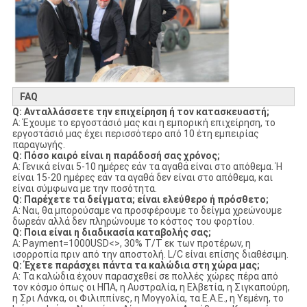
FAQ
Q: Ανταλλάσσετε την επιχείρηση ή τον κατασκευαστή;
Α: Έχουμε το εργοστάσιό μας και η εμπορική επιχείρηση, το
εργοστάσιό μας έχει περισσότερο από 10 έτη εμπειρίας
παραγωγής.
Q: Πόσο καιρό είναι η παράδοσή σας χρόνος;
Α: Γενικά είναι 5-10 ημέρες εάν τα αγαθά είναι στο απόθεμα. Ή
είναι 15-20 ημέρες εάν τα αγαθά δεν είναι στο απόθεμα, και
είναι σύμφωνα με την ποσότητα.
Q: Παρέχετε τα δείγματα; είναι ελεύθερο ή πρόσθετο;
Α: Ναι, θα μπορούσαμε να προσφέρουμε το δείγμα χρεώνουμε
δωρεάν αλλά δεν πληρώνουμε το κόστος του φορτίου.
Q: Ποια είναι η διαδικασία καταβολής σας;
Α: Payment=1000USD<>, 30% T/T εκ των προτέρων, η
ισορροπία πριν από την αποστολή. L/C είναι επίσης διαθέσιμη.
Q: Έχετε παράσχει πάντα τα καλώδια στη χώρα μας;
Α: Τα καλώδια έχουν παρασχεθεί σε πολλές χώρες πέρα από
τον κόσμο όπως οι ΗΠΑ, η Αυστραλία, η Ελβετία, η Σιγκαπούρη,
η Σρι Λάνκα, οι Φιλιππίνες, η Μογγολία, τα Ε.Α.Ε., η Υεμένη, το