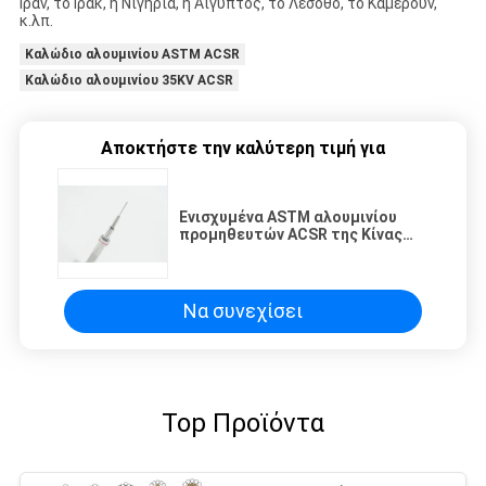
Ιράν, το Ιράκ, η Νιγηρία, η Αίγυπτος, το Λεσόθο, το Καμερούν,
κ.λπ.
Καλώδιο αλουμινίου ASTM ACSR
Καλώδιο αλουμινίου 35KV ACSR
Αποκτήστε την καλύτερη τιμή για
Ενισχυμένα ASTM αλουμινίου
προμηθευτών ACSR της Κίνας
χάλυβας πρότυπα καλωδίων
Να συνεχίσει
Top Προϊόντα