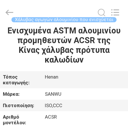
Luoyang
Sanwu
Cable
Co.,
Ltd.,.
Χάλυβας αγωγών αλουμινίου που ενισχύεται
All
Rights
Reserved.
Ενισχυμένα ASTM αλουμινίου
ΣΠΊΤΙ
προμηθευτών ACSR της
ΠΡΟΪΌΝΤΑ
Κίνας χάλυβας πρότυπα
καλωδίων
ΠΕΡΊΠΟΥ
ΕΜΕΊΣ
Τόπος
Henan
καταγωγής:
ΓΎΡΟΣ
Μάρκα:
SANWU
ΕΡΓΟΣΤΑΣΊΩΝ
Πιστοποίηση:
ISO,CCC
Αριθμό
ACSR
ΠΟΙΟΤΙΚΌΣ
μοντέλου: