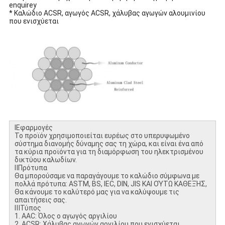
enquirey
* Καλώδιο ACSR, αγωγός ACSR, χάλυβας αγωγών αλουμινίου
που ενισχύεται
ⅠΕφαρμογές
Το προϊόν χρησιμοποιείται ευρέως στο υπερυψωμένο
σύστημα διανομής δύναμης σας τη χώρα, και είναι ένα από
τα κύρια προϊόντα για τη διαμόρφωση του ηλεκτρισμένου
δικτύου καλωδίων.
ⅡΠρότυπα
Θα μπορούσαμε να παραγάγουμε το καλώδιο σύμφωνα με
πολλά πρότυπα: ASTM, BS, IEC, DIN, JIS ΚΑΙ ΟΎΤΩ ΚΑΘΕΞΉΣ,
Θα κάνουμε το καλύτερό μας για να καλύψουμε τις
απαιτήσεις σας.
ⅢΤύπος
1. AAC: Όλος ο αγωγός αργιλίου
2. ACSR: Χάλυβας αγωγών αργιλίου που ενισχύεται