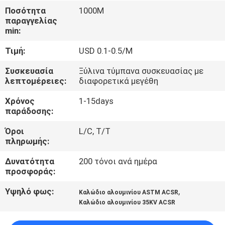
ΈΛΕΓΧΟΣ
Ποσότητα
1000M
παραγγελίας
min:
ΜΑΣ
Τιμή:
USD 0.1-0.5/M
ΕΛΆΤΕ
ΣΕ
Συσκευασία
Ξύλινα τύμπανα συσκευασίας με
λεπτομέρειες:
διαφορετικά μεγέθη
ΕΠΑΦΉ
Χρόνος
1-15days
ΜΕ
παράδοσης:
Όροι
L/C, T/T
ΕΙΔΉΣΕΙΣ
πληρωμής:
Δυνατότητα
200 τόνοι ανά ημέρα
ΖΗΤΉΣΤΕ
προσφοράς:
ΈΝΑ
Υψηλό φως:
,
Καλώδιο αλουμινίου ASTM ACSR
ΑΠΌΣΠΑΣΜΑ
Καλώδιο αλουμινίου 35KV ACSR