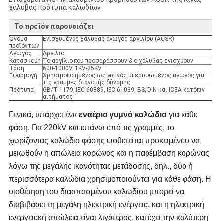
χάλυβας πρότυπα καλωδίων
Το προϊόν παρουσιάζει
Όνομα
Ενισχυμένος χάλυβας αγωγός αργιλίου (ACSR)
προϊόντων
Αγωγός
Αργίλιο
Κατασκευή
Το αργίλιο που προσαράσσουν & ο χάλυβας ενισχύουν
Τάση
600-1000V, 1KV-35KV
Εφαρμογή
Χρησιμοποιημένος ως γυμνός υπερυψωμένος αγωγός για
τις γραμμές διανομής δύναμης
Πρότυπα
GB/T 1179, IEC 60889, IEC 61089, BS, DIN και ICEA κατόπιν
αιτήματος
Γενικά, υπάρχει ένα
εναέριο γυμνό καλώδιο
για κάθε
φάση. Για 220kV και επάνω από τις γραμμές, το
χωρίζοντας καλώδιο φάσης υιοθετείται προκειμένου να
μειωθούν η απώλεια κορώνας και η παρέμβαση κορώνας
λόγω της μεγάλης ικανότητας μετάδοσης, δηλ., δύο ή
περισσότερα καλώδια χρησιμοποιούνται για κάθε φάση. Η
υιοθέτηση του διασπασμένου καλωδίου μπορεί να
διαβιβάσει τη μεγάλη ηλεκτρική ενέργεια, και η ηλεκτρική
ενεργειακή απώλεια είναι λιγότερος, και έχει την καλύτερη