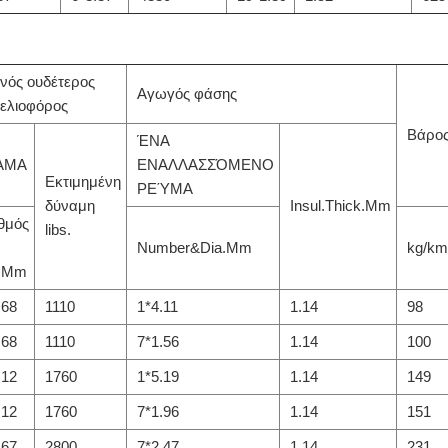
νός ουδέτερος
Αγωγός φάσης
ελιοφόρος
Βάρο
ΈΝΑ
ΑΜΑ
ΕΝΑΛΛΑΣΣΌΜΕΝΟ
Εκτιμημένη
ΡΕΎΜΑ
δύναμη
Insul.Thick.Mm
θμός
libs.
Number&Dia.Mm
kg/km
a.Mm
.68
1110
1*4.11
1.14
98
.68
1110
7*1.56
1.14
100
.12
1760
1*5.19
1.14
149
.12
1760
7*1.96
1.14
151
.67
2800
7*2.47
1.14
231