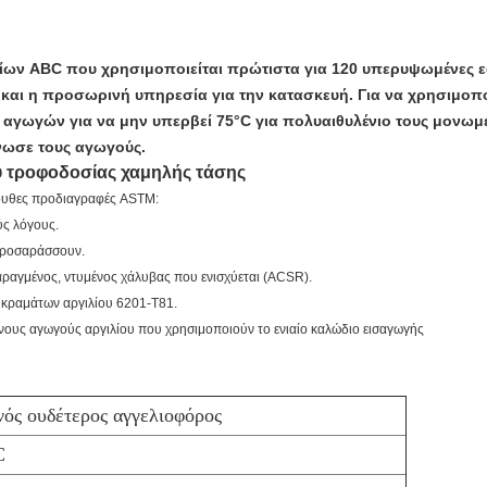
ων ABC που χρησιμοποιείται πρώτιστα για 120 υπερυψωμένες 
και η προσωρινή υπηρεσία για την κατασκευή. Για να χρησιμοποι
ς αγωγών για να μην υπερβεί 75°C για πολυαιθυλένιο τους μονωμ
νωσε τους αγωγούς.
 τροφοδοσίας χαμηλής τάσης
λουθες προδιαγραφές ASTM:
ύς λόγους.
 προσαράσσουν.
αραγμένος, ντυμένος χάλυβας που ενισχύεται (ACSR).
 κραμάτων αργιλίου 6201-T81.
ους αγωγούς αργιλίου που χρησιμοποιούν το ενιαίο καλώδιο εισαγωγής
ός ουδέτερος αγγελιοφόρος
C