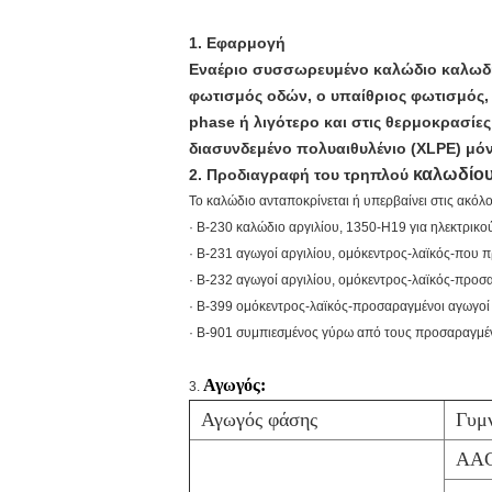
1.
Εφαρμογή
Εναέριο συσσωρευμένο καλώδιο καλωδί
φωτισμός οδών, ο υπαίθριος φωτισμός, 
phase ή λιγότερο και στις θερμοκρασίε
διασυνδεμένο πολυαιθυλένιο (XLPE) μό
καλωδίου
2.
Προδιαγραφή του τρηπλού
Το καλώδιο ανταποκρίνεται ή υπερβαίνει στις ακό
· Β-230 καλώδιο αργιλίου, 1350-H19 για ηλεκτρικο
· Β-231 αγωγοί αργιλίου, ομόκεντρος-λαϊκός-που
· Β-232 αγωγοί αργιλίου, ομόκεντρος-λαϊκός-προσ
· Β-399 ομόκεντρος-λαϊκός-προσαραγμένοι αγωγοί
· Β-901 συμπιεσμένος γύρω από τους προσαραγμέν
Αγωγός:
3.
Αγωγός φάσης
Γυμν
AA