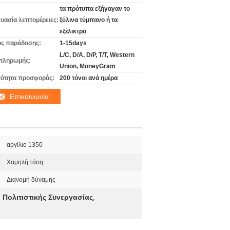
τα πρότυπα εξήγαγαν το
υασία λεπτομέρειες:
ξύλινα τύμπανο ή τα
εξέλικτρα
ς παράδοσης:
1-15days
L/C, D/A, D/P, T/T, Western
πληρωμής:
Union, MoneyGram
ότητα προσφοράς:
200 τόνοι ανά ημέρα
Επικοινωνία
αργίλιο 1350
Χαμηλή τάση
Διανομή δύναμης
Πολιτιστικής Συνεργασίας
,