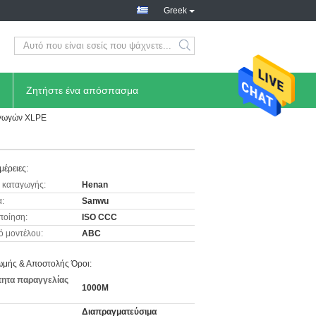
Greek
Ζητήστε ένα απόσπασμα
αγωγών XLPE
μέρειες:
 καταγωγής:
Henan
:
Sanwu
ποίηση:
ISO CCC
ό μοντέλου:
ABC
μής & Αποστολής Όροι:
ητα παραγγελίας
1000M
Διαπραγματεύσιμα