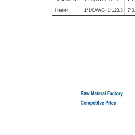
Heeler
1*1/0AWG+1*123.3
7*3