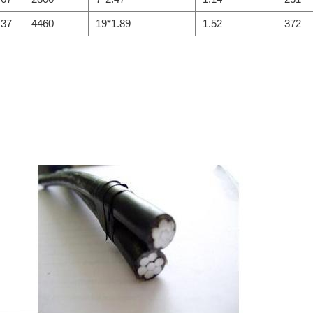
.37
4460
19*1.89
1.52
372