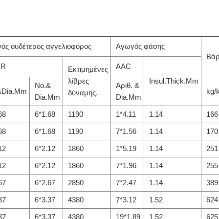
ός ουδέτερος αγγελιοφόρος
Αγωγός φάσης
Βάρ
SR
AAC
Εκτιμημένες
λίβρες
Insul.Thick.Mm
No.&
Αριθ. &
&Dia.Mm
kg/
δύναμης.
Dia.Mm
Dia.Mm
68
6*1.68
1190
1*4.11
1.14
166
68
6*1.68
1190
7*1.56
1.14
170
12
6*2.12
1860
1*5.19
1.14
251
12
6*2.12
1860
7*1.96
1.14
255
67
6*2.67
2850
7*2.47
1.14
389
37
6*3.37
4380
7*3.12
1.52
624
37
6*3.37
4380
19*1.89
1.52
625