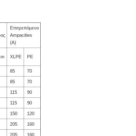
Επιτρεπόμενο
ος
Ampacities
(Α)
km
XLPE
PE
85
70
85
70
115
90
115
90
150
120
205
160
205
160