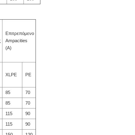
Επιτρεπόμενο
ς
Ampacities
(Α)
XLPE
PE
85
70
85
70
115
90
115
90
150
120