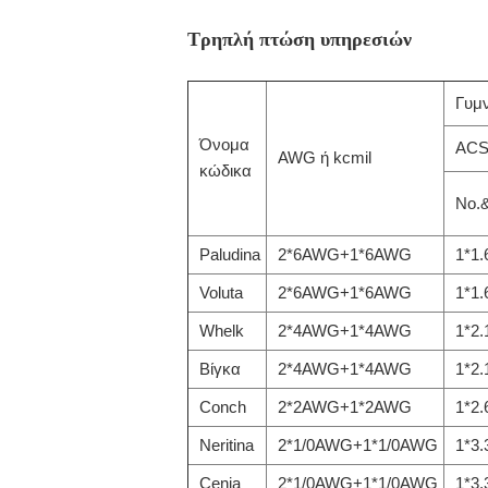
Τρηπλή πτώση υπηρεσιών
Γυμν
Όνομα
AC
AWG ή kcmil
κώδικα
No.
Paludina
2*6AWG+1*6AWG
1*1.
Voluta
2*6AWG+1*6AWG
1*1.
Whelk
2*4AWG+1*4AWG
1*2.
Βίγκα
2*4AWG+1*4AWG
1*2.
Conch
2*2AWG+1*2AWG
1*2.
Neritina
2*1/0AWG+1*1/0AWG
1*3.
Cenia
2*1/0AWG+1*1/0AWG
1*3.