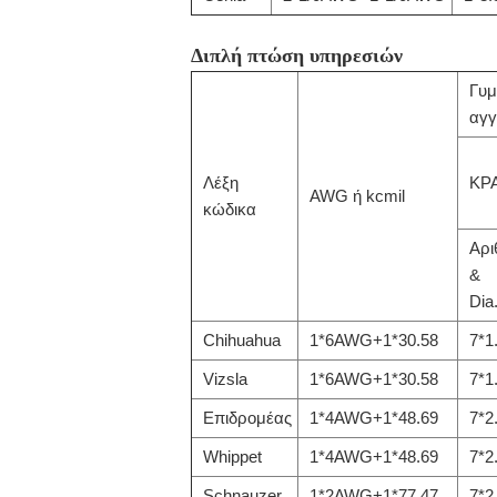
Διπλή πτώση υπηρεσιών
Γυμ
αγγ
Λέξη
ΚΡ
AWG ή kcmil
κώδικα
Αρι
&
Di
Chihuahua
1*6AWG+1*30.58
7*1
Vizsla
1*6AWG+1*30.58
7*1
Επιδρομέας
1*4AWG+1*48.69
7*2
Whippet
1*4AWG+1*48.69
7*2
Schnauzer
1*2AWG+1*77.47
7*2