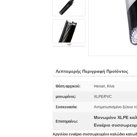
Λεπτομερής Περιγραφή Προϊόντος
Θέση αρχικού:
Henan, Κίνα
μονωμένος:
XLPE/PVC
Συσκευασία:
Αντιμετωπισμένο ξύλινο 
Μονωμένο XLPE καλ
Επισημαίνω:
Εναέριο συσσωρευμέ
Αργιλίου εναέριο συσσωρευμένο καλώδιο καλ