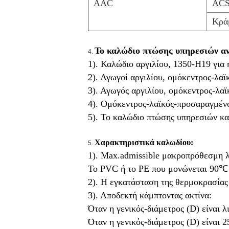
AAC
AC
Κρά
Το καλώδιο πτώσης υπηρεσιών αν
4.
1). Καλώδιο αργιλίου, 1350-H19 για
2). Αγωγοί αργιλίου, ομόκεντρος-λα
3). Αγωγός αργιλίου, ομόκεντρος-λα
4). Ομόκεντρος-λαϊκός-προσαραγμέν
5). Το καλώδιο πτώσης υπηρεσιών κα
Χαρακτηριστικά καλωδίου:
5.
1). Max.admissible μακροπρόθεσμη λ
Το PVC ή το PE που μονώνεται 90℃ 
2). Η εγκατάσταση της θερμοκρασίας
3). Αποδεκτή κάμπτοντας ακτίνα:
Όταν η γενικός-διάμετρος (D) είναι 
Όταν η γενικός-διάμετρος (D) είναι 