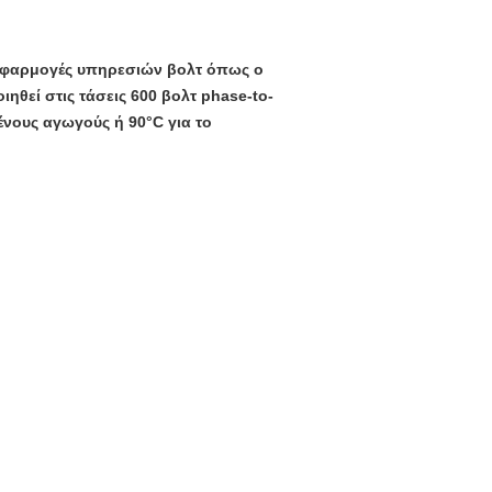
εφαρμογές υπηρεσιών βολτ όπως ο
ηθεί στις τάσεις 600 βολτ phase-to-
ένους αγωγούς ή 90°C για το