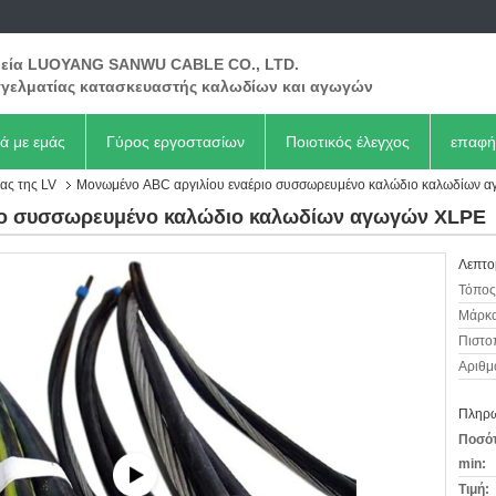
ρεία LUOYANG SANWU CABLE CO., LTD.
γελματίας κατασκευαστής καλωδίων και αγωγών
κά με εμάς
Γύρος εργοστασίων
Ποιοτικός έλεγχος
επαφή
ας της LV
Μονωμένο ABC αργιλίου εναέριο συσσωρευμένο καλώδιο καλωδίων 
ιο συσσωρευμένο καλώδιο καλωδίων αγωγών XLPE
Λεπτο
Τόπος
Μάρκα
Πιστο
Αριθμ
Πληρω
Ποσότ
min:
Τιμή: