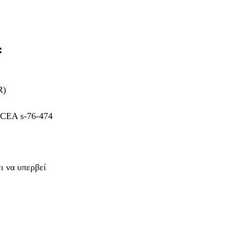
:
R)
/ICEA s-76-474
ι να υπερβεί