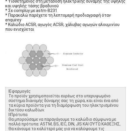
* Υιοθετημένος στη μετάδοση ηλεκτρικής δύναμης της υψηλής
και υψηλής τάσης βραδυνού
* Σε compluy με astm-B231
* Παρακαλώ παρέχετε τη λεπτομερή προδιαγραφή όταν
enquirey
* Καλώδιο ACSR, αγωγός ACSR, χάλυβας αγωγών αλουμινίου
που ενισχύεται
ⅠΕφαρμογές
Το προϊόν χρησιμοποιείται ευρέως στο υπερυψωμένο
σύστημα διανομής δύναμης σας τη χώρα, και είναι ένα από
τα κύρια προϊόντα για τη διαμόρφωση του ηλεκτρισμένου
δικτύου καλωδίων.
ⅡΠρότυπα
Θα μπορούσαμε να παραγάγουμε το καλώδιο σύμφωνα με
πολλά πρότυπα: ASTM, BS, IEC, DIN, JIS ΚΑΙ ΟΎΤΩ ΚΑΘΕΞΉΣ,
Θα κάνουμε το καλύτερό μας για να καλύψουμε τις