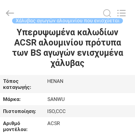
Luoyang
Sanwu
Cable
Co.,
Ltd.,.
Χάλυβας αγωγών αλουμινίου που ενισχύεται
All
Rights
Reserved.
Υπερυψωμένα καλωδίων
ΣΠΊΤΙ
ACSR αλουμινίου πρότυπα
ΠΡΟΪΌΝΤΑ
των BS αγωγών ενισχυμένα
χάλυβας
ΠΕΡΊΠΟΥ
ΕΜΕΊΣ
Τόπος
HENAN
καταγωγής:
ΓΎΡΟΣ
Μάρκα:
SANWU
ΕΡΓΟΣΤΑΣΊΩΝ
Πιστοποίηση:
ISO,CCC
Αριθμό
ACSR
ΠΟΙΟΤΙΚΌΣ
μοντέλου: