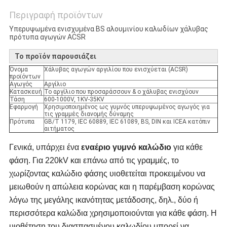
Περιγραφή προϊόντων
Υπερυψωμένα ενισχυμένα BS αλουμινίου καλωδίων χάλυβας
πρότυπα αγωγών ACSR
Το προϊόν παρουσιάζει
Όνομα
Χάλυβας αγωγών αργιλίου που ενισχύεται (ACSR)
προϊόντων
Αγωγός
Αργίλιο
Κατασκευή
Το αργίλιο που προσαράσσουν & ο χάλυβας ενισχύουν
Τάση
600-1000V, 1KV-35KV
Εφαρμογή
Χρησιμοποιημένος ως γυμνός υπερυψωμένος αγωγός για
τις γραμμές διανομής δύναμης
Πρότυπα
GB/T 1179, IEC 60889, IEC 61089, BS, DIN και ICEA κατόπιν
αιτήματος
Γενικά, υπάρχει ένα
εναέριο γυμνό καλώδιο
για κάθε
φάση. Για 220kV και επάνω από τις γραμμές, το
χωρίζοντας καλώδιο φάσης υιοθετείται προκειμένου να
μειωθούν η απώλεια κορώνας και η παρέμβαση κορώνας
λόγω της μεγάλης ικανότητας μετάδοσης, δηλ., δύο ή
περισσότερα καλώδια χρησιμοποιούνται για κάθε φάση. Η
υιοθέτηση του διασπασμένου καλωδίου μπορεί να