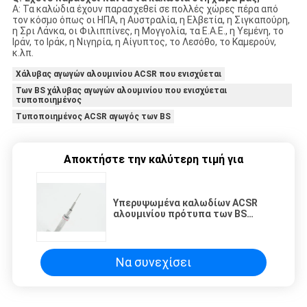
Α: Τα καλώδια έχουν παρασχεθεί σε πολλές χώρες πέρα από
τον κόσμο όπως οι ΗΠΑ, η Αυστραλία, η Ελβετία, η Σιγκαπούρη,
η Σρι Λάνκα, οι Φιλιππίνες, η Μογγολία, τα Ε.Α.Ε., η Υεμένη, το
Ιράν, το Ιράκ, η Νιγηρία, η Αίγυπτος, το Λεσόθο, το Καμερούν,
κ.λπ.
Χάλυβας αγωγών αλουμινίου ACSR που ενισχύεται
Των BS χάλυβας αγωγών αλουμινίου που ενισχύεται
τυποποιημένος
Τυποποιημένος ACSR αγωγός των BS
Αποκτήστε την καλύτερη τιμή για
Υπερυψωμένα καλωδίων ACSR
αλουμινίου πρότυπα των BS
αγωγών ενισχυμένα χάλυβας
Να συνεχίσει