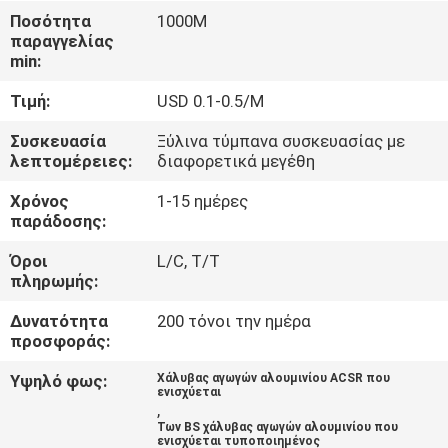
ΈΛΕΓΧΟΣ
Ποσότητα
1000M
παραγγελίας
min:
ΜΑΣ
Τιμή:
USD 0.1-0.5/M
ΕΛΆΤΕ
ΣΕ
Συσκευασία
Ξύλινα τύμπανα συσκευασίας με
λεπτομέρειες:
διαφορετικά μεγέθη
ΕΠΑΦΉ
Χρόνος
1-15 ημέρες
ΜΕ
παράδοσης:
Όροι
L/C, T/T
ΕΙΔΉΣΕΙΣ
πληρωμής:
Δυνατότητα
200 τόνοι την ημέρα
ΖΗΤΉΣΤΕ
προσφοράς:
ΈΝΑ
Υψηλό φως:
Χάλυβας αγωγών αλουμινίου ACSR που
ενισχύεται
ΑΠΌΣΠΑΣΜΑ
,
Των BS χάλυβας αγωγών αλουμινίου που
ενισχύεται τυποποιημένος