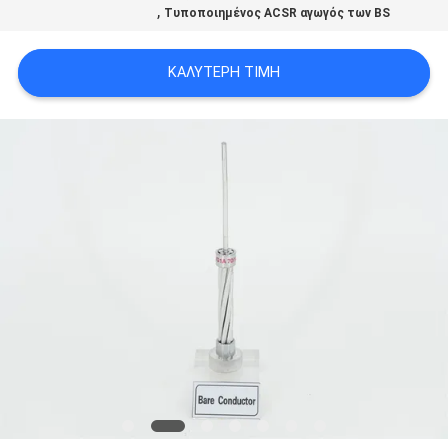
,
Τυποποιημένος ACSR αγωγός των BS
SITEMAP
ΚΑΛΎΤΕΡΗ ΤΙΜΉ
PRIVACY
POLICY