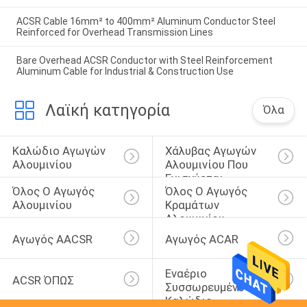
ACSR Cable 16mm² to 400mm² Aluminum Conductor Steel
Reinforced for Overhead Transmission Lines
Bare Overhead ACSR Conductor with Steel Reinforcement
Aluminum Cable for Industrial & Construction Use
Λαϊκή κατηγορία
Όλα
Καλώδιο Αγωγών 
Χάλυβας Αγωγών 
Αλουμινίου
Αλουμινίου Που 
Ενισχύεται
Όλος Ο Αγωγός 
Όλος Ο Αγωγός 
Αλουμινίου
Κραμάτων 
Αλουμινίου
Αγωγός AACSR
Αγωγός ACAR
Εναέριο 
ACSR ΌΠΩΣ
Συσσωρευμένο 
Καλώδιο