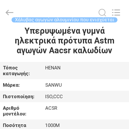
Luoyang
Sanwu
Cable
Co.,
Ltd.,.
Χάλυβας αγωγών αλουμινίου που ενισχύεται
All
Rights
Reserved.
Υπερυψωμένα γυμνά
ΣΠΊΤΙ
ηλεκτρικά πρότυπα Astm
ΠΡΟΪΌΝΤΑ
αγωγών Aacsr καλωδίων
ΠΕΡΊΠΟΥ
Τόπος
HENAN
καταγωγής:
ΕΜΕΊΣ
Μάρκα:
SANWU
ΓΎΡΟΣ
Πιστοποίηση:
ISO,CCC
ΕΡΓΟΣΤΑΣΊΩΝ
Αριθμό
ACSR
μοντέλου:
ΠΟΙΟΤΙΚΌΣ
Ποσότητα
1000M