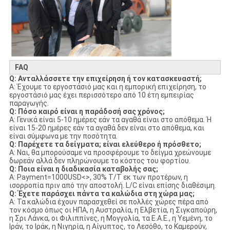
FAQ
Q: Ανταλλάσσετε την επιχείρηση ή τον κατασκευαστή;
Α: Έχουμε το εργοστάσιό μας και η εμπορική επιχείρηση, το
εργοστάσιό μας έχει περισσότερο από 10 έτη εμπειρίας
παραγωγής.
Q: Πόσο καιρό είναι η παράδοσή σας χρόνος;
Α: Γενικά είναι 5-10 ημέρες εάν τα αγαθά είναι στο απόθεμα. Ή
είναι 15-20 ημέρες εάν τα αγαθά δεν είναι στο απόθεμα, και
είναι σύμφωνα με την ποσότητα.
Q: Παρέχετε τα δείγματα; είναι ελεύθερο ή πρόσθετο;
Α: Ναι, θα μπορούσαμε να προσφέρουμε το δείγμα χρεώνουμε
δωρεάν αλλά δεν πληρώνουμε το κόστος του φορτίου.
Q: Ποια είναι η διαδικασία καταβολής σας;
Α: Payment=1000USD<>, 30% T/T εκ των προτέρων, η
ισορροπία πριν από την αποστολή. L/C είναι επίσης διαθέσιμη.
Q: Έχετε παράσχει πάντα τα καλώδια στη χώρα μας;
Α: Τα καλώδια έχουν παρασχεθεί σε πολλές χώρες πέρα από
τον κόσμο όπως οι ΗΠΑ, η Αυστραλία, η Ελβετία, η Σιγκαπούρη,
η Σρι Λάνκα, οι Φιλιππίνες, η Μογγολία, τα Ε.Α.Ε., η Υεμένη, το
Ιράν, το Ιράκ, η Νιγηρία, η Αίγυπτος, το Λεσόθο, το Καμερούν,