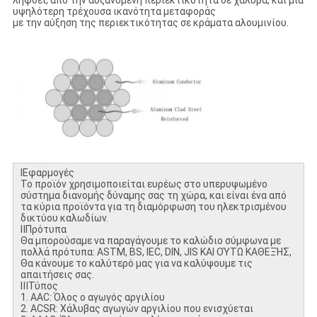
ληφθεί, από την αυξανόμενη περιεκτικότητα σε χάλυβα, και μια
υψηλότερη τρέχουσα ικανότητα μεταφοράς
με την αύξηση της περιεκτικότητας σε κράματα αλουμινίου.
ⅠΕφαρμογές
Το προϊόν χρησιμοποιείται ευρέως στο υπερυψωμένο
σύστημα διανομής δύναμης σας τη χώρα, και είναι ένα από
τα κύρια προϊόντα για τη διαμόρφωση του ηλεκτρισμένου
δικτύου καλωδίων.
ⅡΠρότυπα
Θα μπορούσαμε να παραγάγουμε το καλώδιο σύμφωνα με
πολλά πρότυπα: ASTM, BS, IEC, DIN, JIS ΚΑΙ ΟΎΤΩ ΚΑΘΕΞΉΣ,
Θα κάνουμε το καλύτερό μας για να καλύψουμε τις
απαιτήσεις σας.
ⅢΤύπος
1. AAC: Όλος ο αγωγός αργιλίου
2. ACSR: Χάλυβας αγωγών αργιλίου που ενισχύεται