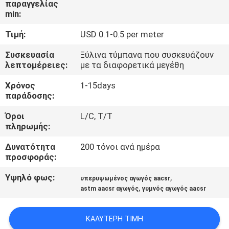
παραγγελίας
ΈΛΕΓΧΟΣ
min:
Τιμή:
USD 0.1-0.5 per meter
ΜΑΣ
ΕΛΆΤΕ
Συσκευασία
Ξύλινα τύμπανα που συσκευάζουν
λεπτομέρειες:
με τα διαφορετικά μεγέθη
ΣΕ
Χρόνος
1-15days
ΕΠΑΦΉ
παράδοσης:
ΜΕ
Όροι
L/C, T/T
πληρωμής:
ΕΙΔΉΣΕΙΣ
Δυνατότητα
200 τόνοι ανά ημέρα
προσφοράς:
ΖΗΤΉΣΤΕ
Υψηλό φως:
,
υπερυψωμένος αγωγός aacsr
,
ΈΝΑ
astm aacsr αγωγός
γυμνός αγωγός aacsr
ΑΠΌΣΠΑΣΜΑ
ΚΑΛΎΤΕΡΗ ΤΙΜΉ