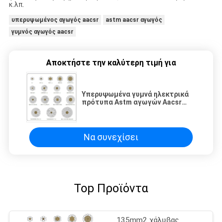
κ.λπ.
υπερυψωμένος αγωγός aacsr
astm aacsr αγωγός
γυμνός αγωγός aacsr
Αποκτήστε την καλύτερη τιμή για
Υπερυψωμένα γυμνά ηλεκτρικά
πρότυπα Astm αγωγών Aacsr
καλωδίων
Να συνεχίσει
Top Προϊόντα
135mm2 χάλυβας