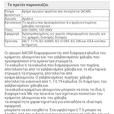
Το προϊόν παρουσιάζει
Όνομα
Κράμα αγωγών αργιλίου που ενισχύεται (ACAR)
προϊόντων
Αγωγός
Αργίλιο
Κατασκευή
Το αργίλιο που προσαράσσουν & ο αργίλιο-ντυμένος
χάλυβας ενισχύουν
Τάση
600-1000V, 1KV-35KV
Εφαρμογή
Χρησιμοποιημένος ως γυμνός υπερυψωμένος αγωγός για
τις γραμμές διανομής δύναμης
Πρότυπα
GB/T 1179, IEC 60889, IEC 61089, BS, DIN και ICEA κατόπιν
αιτήματος
Οι αγωγοί AACSR διαμορφώνονται από διάφορα καλώδια του
κράματος αλουμινίου και του γαλβανισμένου χάλυβα, που
προσαράσσουν στα ομόκεντρα στρώματα.
Το καλώδιο ή τα καλώδια που διαμορφώνουν τον πυρήνα,
αποτελούνται από το γαλβανισμένο χάλυβα και το εξωτερικά
στρώμα ή τα στρώματα, αποτελείται από
κράμα αλουμινίου. Ο γαλβανισμένος πυρήνας χάλυβα
αποτελείται κανονικά από 1, 7 ή 19 καλώδια. Οι διάμετροι του
γαλβανισμένου χάλυβα και
τα καλώδια κραμάτων αλουμινίου μπορούν να είναι τα ίδια, ή
διαφορετικά. Με την ποικιλία των σχετικών ποσοστών του
κράματος αλουμινίου και του χάλυβα,
τα απαραίτητα χαρακτηριστικά για οποιαδήποτε ιδιαίτερη
εφαρμογή
μπορέστε να επιτευχθείτε. Ένα υψηλότερο U.T.S μπορεί να