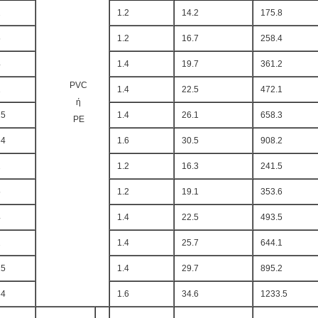
2
1.2
14.2
175.8
5
1.2
16.7
258.4
4
1.4
19.7
361.2
PVC
2
1.4
22.5
472.1
ή
15
1.4
26.1
658.3
PE
54
1.6
30.5
908.2
2
1.2
16.3
241.5
5
1.2
19.1
353.6
4
1.4
22.5
493.5
2
1.4
25.7
644.1
15
1.4
29.7
895.2
54
1.6
34.6
1233.5