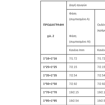
Δομή αγωγών
Φάση
(συμπιεσμένο Α)
ΠΡΟΔΙΑΓΡΑΦΗ
Ουδέτ
(κράμ
χιλ. 2
Φάση
(συμπιεσμένο Al)
Κανένα /mm
Κανέν
1*16+1*16
7/1.72
7/1.7
1*25+1*25
7/2.15
7/2.1
1*35+1*35
7/2.54
7/2.5
1*50+1*50
7/2.92
7/2.9
1*70+1*70
19/2.15
19/2.
1*95+1*95
19/2.54
19/2.