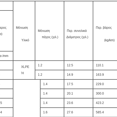
ερος
Μόνωση
Περ. βάρος
Μόνωση
Περ. συνολικά
α)
πάχος (χιλ.)
Διάμετρος (χιλ.)
Υλικό
(kg/km)
α /mm
2
1.2
12.5
110.1
XLPE
Ή
5
1.2
14.9
163.9
4
1.4
17.5
229.0
2
1.4
20.1
300.0
15
1.4
23.6
423.2
54
1.6
27.6
585.4