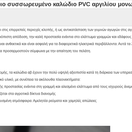
έριο συσσωρευμένο καλώδιο PVC αργιλίου μον
στις επιρρεπείς περιοχές κλοπής, ή ως αντικατάσταση των γυμνών αγωγών στις αγρο
 αξιόπιστη απόδοση, την καλή προστασία ενάντια στο ελάττωμα γραμμών και εδάφου
αι ανθεκτικά και είναι ασφαλή για τα διαφορετικά ηλεκτρικά περιβάλλοντα. Αυτά τα 
 να προσαρμοστούν σύμφωνα με την απαίτηση του πελάτη.
νομής, τα καλώδια αβ έχουν την πολύ υψηλή αξιοπιστία κατά τη διάρκεια των υπηρεσ
ικό υλικό, με συνέπεια τα ακόλουθα πλεονεκτήματα:
ς προστασίας ενάντια στη γραμμή και αλεσμένο ελάττωμα από τους ισχυρούς άνεμου
αι στα αγροτικά δίκτυα διανομής
σμένη ατμόσφαιρα. Αμελητέα ρεύματα και χαμηλές απώλειες