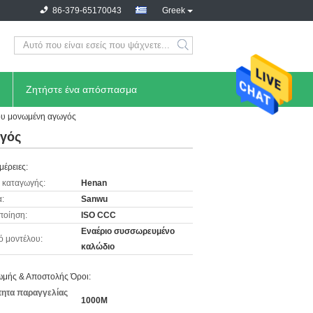
86-379-65170043
Greek
Ζητήστε ένα απόσπασμα
ίου μονωμένη αγωγός
ωγός
μέρειες:
 καταγωγής:
Henan
:
Sanwu
ποίηση:
ISO CCC
Εναέριο συσσωρευμένο
ό μοντέλου:
καλώδιο
μής & Αποστολής Όροι:
ητα παραγγελίας
1000M