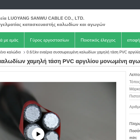
ρεία LUOYANG SANWU CABLE CO., LTD.
γελματίας κατασκευαστής καλωδίων και αγωγών
κά με εμάς
Γύρος εργοστασίων
Ποιοτικός έλεγχος
επαφή
ένο καλώδιο
0.6/1kv εναέρια συσσωρευμένη καλωδίων χαμηλή τάση PVC αργιλ
 καλωδίων χαμηλή τάση PVC αργιλίου μονωμένη αγ
Λεπτο
Τόπος
Μάρκα
Πιστο
Αριθμ
Πληρω
Ποσότ
min: