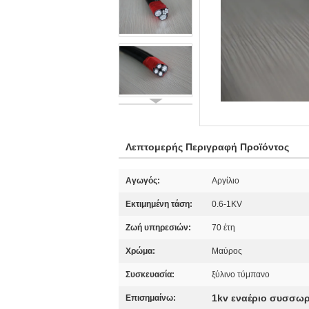
Λεπτομερής Περιγραφή Προϊόντος
Αγωγός:
Αργίλιο
Εκτιμημένη τάση:
0.6-1KV
Ζωή υπηρεσιών:
70 έτη
Χρώμα:
Μαύρος
Συσκευασία:
ξύλινο τύμπανο
1kv εναέριο συσσω
Επισημαίνω: