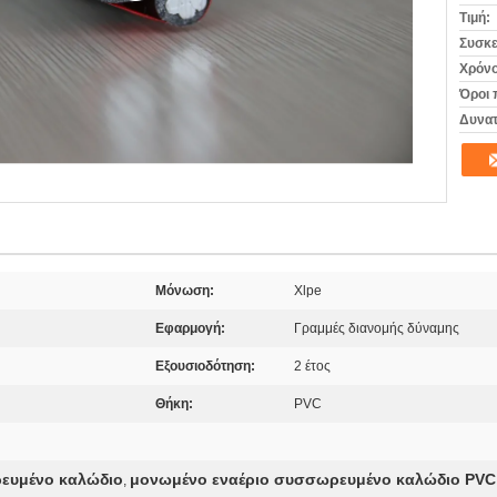
Τιμή:
Συσκε
Χρόνο
Όροι 
Δυνατ
Μόνωση:
Xlpe
Εφαρμογή:
Γραμμές διανομής δύναμης
Εξουσιοδότηση:
2 έτος
Θήκη:
PVC
ρευμένο καλώδιο
μονωμένο εναέριο συσσωρευμένο καλώδιο PVC
,