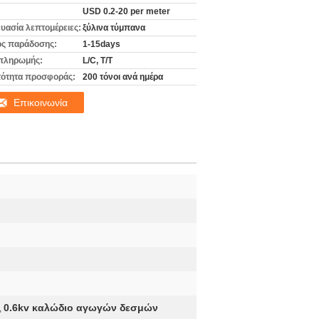
USD 0.2-20 per meter
υασία λεπτομέρειες:
ξύλινα τύμπανα
ς παράδοσης:
1-15days
πληρωμής:
L/C, T/T
ότητα προσφοράς:
200 τόνοι ανά ημέρα
Επικοινωνία
0.6kv καλώδιο αγωγών δεσμών
,