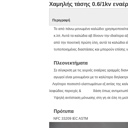
Χαμηλής τάσης 0.6/1kv ενα
Περιγραφή
Το από πάνω μονωμένο καλώδιο χρησιμοποιείται 
κ.λπ. Αυτά τα καλώδια αβ δίνουν την ιδιαίτερα
από την ποιοτική πρώτη ύλη, αυτά τα καλώδια είν
τυποποιημένες διαστάσεις και μπορούν επίσης
Πλεονεκτήματα
Σε σύγκριση με τις γυμνές εναέριες γραμμές δια
αγωγοί είναι μονωμένοι με το καλύτερο διηλεκτρ
Λιγότερο ποσοστό ελαττωμάτων εξ αιτίας της καλή
λοφώδεις περιοχές & δάση όπως αντιμετωπίζετ
Υψηλή αντίσταση μόνωσης στη γη σε όλη τη μολυ
Πρότυπα
NFC 33209 IEC ASTM