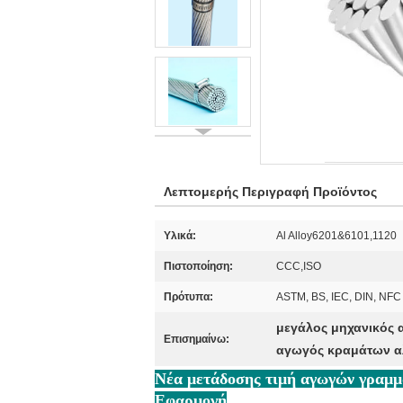
Λεπτομερής Περιγραφή Προϊόντος
Υλικά:
Al Alloy6201&6101,1120
Πιστοποίηση:
CCC,ISO
Πρότυπα:
ASTM, BS, IEC, DIN, NFC
μεγάλος μηχανικός 
Επισημαίνω:
αγωγός κραμάτων α
Νέα μετάδοσης τιμή αγωγών γρα
Εφαρμογή