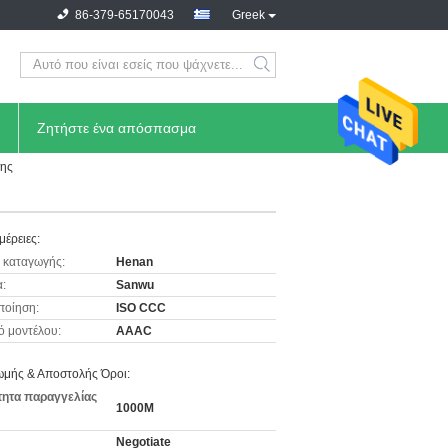
86-379-65170043
Greek
Ζητήστε ένα απόσπασμα
σης
μέρειες:
 καταγωγής:
Henan
:
Sanwu
ποίηση:
ISO CCC
ό μοντέλου:
AAAC
μής & Αποστολής Όροι:
ητα παραγγελίας
1000M
Negotiate