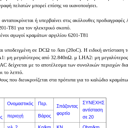
ραφή πελατών μπορεί επίσης να ικανοποιήσει.
 ανταποκρίνεται ή υπερβαίνει στις ακόλουθες προδιαγραφέ
01-T81 για τον ηλεκτρικό σκοπό.
ένοι αγωγοί κραμάτων αργιλίου 6201-T81
ι υποδειγμένη σε DCΩ το /km (20oC). Η ειδική αντίσταση τ
A1: μη μεγαλύτερος από 32.840nΩ. μ LHA2: μη μεγαλύτερος
AAC δείχνεται με το αποτέλεσμα των συνολικών περιοχών δ
ι το λεπτό.
ους που διευκρινίζεται στα πρότυπα για το καλώδιο κραμάτω
ΣΥΝΕΧΗΣ
Ονομαστικός
Περ.
Σπάζοντας
αντίσταση
φορτίο
περιοχή
Βάρος
ος
σε 20
χιλ. 2
Kg/km
KN
Ohm/km