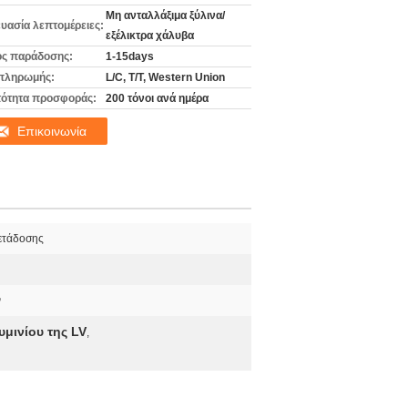
Μη ανταλλάξιμα ξύλινα/
υασία λεπτομέρειες:
εξέλικτρα χάλυβα
ς παράδοσης:
1-15days
πληρωμής:
L/C, T/T, Western Union
ότητα προσφοράς:
200 τόνοι ανά ημέρα
Επικοινωνία
ετάδοσης
ν
μινίου της LV
,