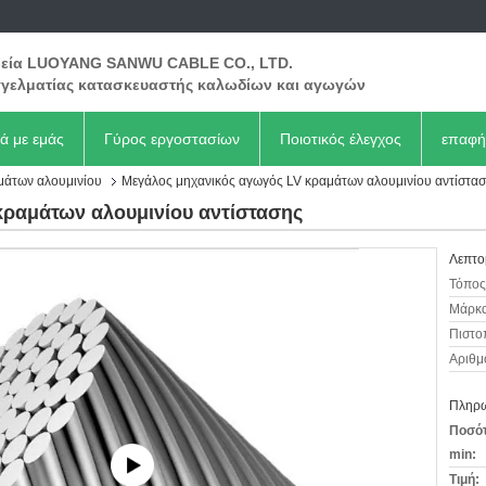
ρεία LUOYANG SANWU CABLE CO., LTD.
γελματίας κατασκευαστής καλωδίων και αγωγών
κά με εμάς
Γύρος εργοστασίων
Ποιοτικός έλεγχος
επαφή
μάτων αλουμινίου
Μεγάλος μηχανικός αγωγός LV κραμάτων αλουμινίου αντίστα
κραμάτων αλουμινίου αντίστασης
Λεπτο
Τόπος
Μάρκα
Πιστο
Αριθμ
Πληρω
Ποσότ
min:
Τιμή: