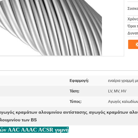
Συσκε
Χρόνο
Όροι 
Δυνατ
Εφαρμογή:
εναέρια γραμμή μ
Τάση:
LV, MV, HV
Τύπος:
Αγωγός καλωδίω
αγωγός κραμάτων αλουμινίου αντίστασης
αγωγός κραμάτων αλου
,
λουμινίου των BS
μμών AAC AAAC ACSR γυμνή