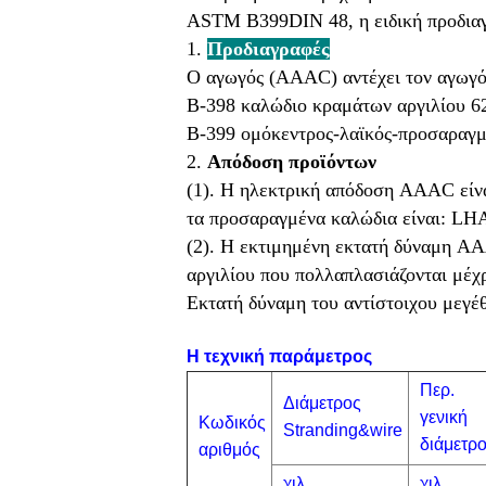
ASTM B399DIN 48, η ειδική προδιαγ
1.
Προδιαγραφές
Ο αγωγός (AAAC) αντέχει τον αγωγό
Β-398 καλώδιο κραμάτων αργιλίου 62
Β-399 ομόκεντρος-λαϊκός-προσαραγμ
2.
Απόδοση προϊόντων
(1). Η ηλεκτρική απόδοση AAAC είνα
τα προσαραγμένα καλώδια είναι: LH
(2). Η εκτιμημένη εκτατή δύναμη A
αργιλίου που πολλαπλασιάζονται μέχρ
Εκτατή δύναμη του αντίστοιχου μεγέθ
Η τεχνική παράμετρος
Περ.
Διάμετρος
γενική
Κωδικός
Stranding&wire
διάμετρ
αριθμός
χιλ.
χιλ.