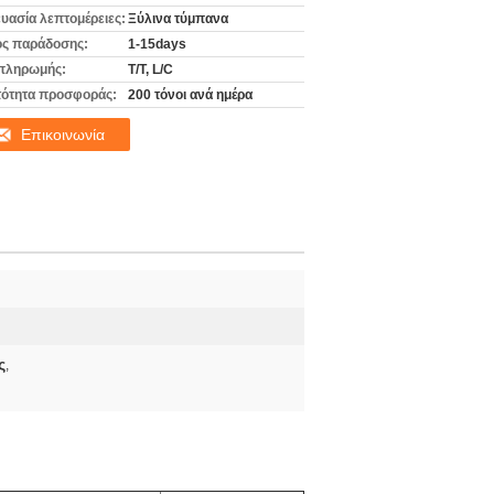
υασία λεπτομέρειες:
Ξύλινα τύμπανα
ς παράδοσης:
1-15days
πληρωμής:
T/T, L/C
ότητα προσφοράς:
200 τόνοι ανά ημέρα
Επικοινωνία
ς
,