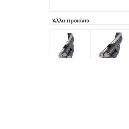
Άλλα προϊόντα
Μονωμένο ABC
Καλώδιο πτώσης
αργιλίου αγωγών
υπηρεσιών AAC/
XLPE καλώδιο
εναέριο
δεσμών καλωδίων
συσσωρευμένο
εναέριο
ηλεκτρικό καλώδιο
AAAC/ACSR/ABC
Καλώδιο αγωγών αλουμινίου
Όλ
Το PE PVC XLPE μόνωσε β-232
Υπό
καλώδιο αγωγών β-500 αλουμινίου
μυρ
Αδιάβροχο μαύρο ABC XLPE καλώδιο
AST
αλουμινίου υψηλής τάσης
για