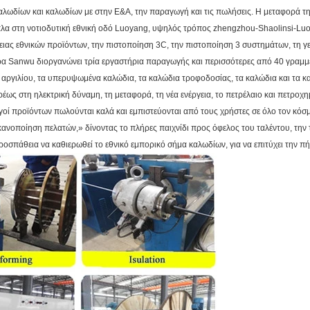
αλωδίων και καλωδίων με στην Ε&Α, την παραγωγή και τις πωλήσεις. Η μεταφορά τη
πλα στη νοτιοδυτική εθνική οδό Luoyang, υψηλός τρόπος zhengzhou-Shaolinsi-Lu
ας εθνικών προϊόντων, την πιστοποίηση 3C, την πιστοποίηση 3 συστημάτων, τη γ
α Sanwu διοργανώνει τρία εργαστήρια παραγωγής και περισσότερες από 40 γραμ
 αργιλίου, τα υπερυψωμένα καλώδια, τα καλώδια τροφοδοσίας, τα καλώδια και τα καλ
ς στη ηλεκτρική δύναμη, τη μεταφορά, τη νέα ενέργεια, το πετρέλαιο και πετροχημι
οί προϊόντων πωλούνται καλά και εμπιστεύονται από τους χρήστες σε όλο τον κόσ
ανοποίηση πελατών,» δίνοντας το πλήρες παιχνίδι προς όφελος του ταλέντου, την 
 προσπάθεια να καθιερωθεί το εθνικό εμπορικό σήμα καλωδίων, για να επιτύχει την