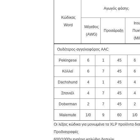
Αγωγός φάσης
Κώδικας
Insu
Word
Μέγεθος
Προσάραξη
Πυκ
(AWG)
(Mil
Ουδέτερος-αγγελιοφόρος AAC
Pekingese
6
1
45
6
Κόλλεϊ
6
7
45
6
Dachshund
4
1
45
4
Σπανιέλ
4
7
45
4
Doberman
2
7
45
2
Malemute
1/0
9
60
1/0
Οι λέξεις κώδικα για μονωμένα τα XLP προϊόντα δ
Προδιαγραφές
600/1000v εναέριο καλώδιο δεσμών