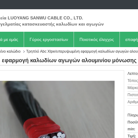
ρεία LUOYANG SANWU CABLE CO., LTD.
γελματίας κατασκευαστής καλωδίων και αγωγών
κά με εμάς
Γύρος εργοστασίων
Ποιοτικός έλεγχος
επαφή
ένο καλώδιο
Τρηπλό Abc Xlpe/υπερυψωμένη εφαρμογή καλωδίων αγωγών αλου
 εφαρμογή καλωδίων αγωγών αλουμινίου μόνωσης
Λεπτο
Τόπος
Μάρκα
Πιστο
Αριθμ
Πληρω
Ποσότ
min:
Τιμή: