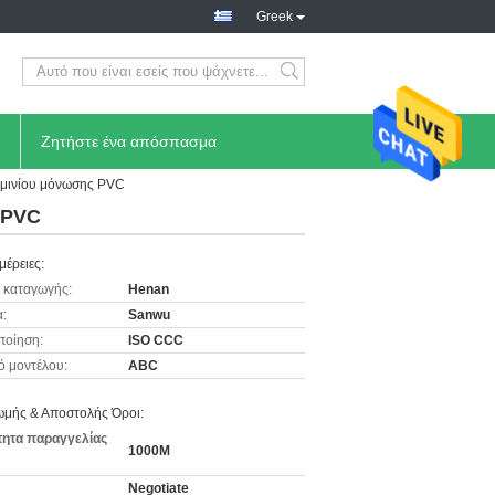
Greek
Ζητήστε ένα απόσπασμα
μινίου μόνωσης PVC
 PVC
μέρειες:
 καταγωγής:
Henan
:
Sanwu
ποίηση:
ISO CCC
ό μοντέλου:
ABC
μής & Αποστολής Όροι:
ητα παραγγελίας
1000M
Negotiate