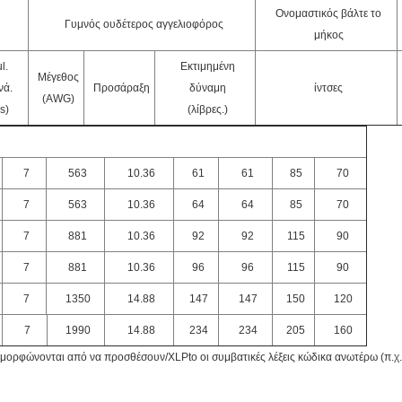
Ονομαστικός βάλτε το
Γυμνός ουδέτερος αγγελιοφόρος
μήκος
l.
Εκτιμημένη
Μέγεθος
νά.
Προσάραξη
δύναμη
ίντσες
(AWG)
s)
(λίβρες.)
7
563
10.36
61
61
85
70
7
563
10.36
64
64
85
70
7
881
10.36
92
92
115
90
7
881
10.36
96
96
115
90
7
1350
14.88
147
147
150
120
7
1990
14.88
234
234
205
160
ιαμορφώνονται από να προσθέσουν/XLPto οι συμβατικές λέξεις κώδικα ανωτέρω (π.χ