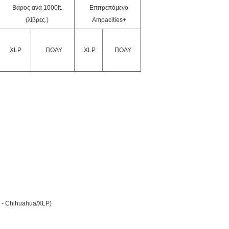
Βάρος ανά 1000ft.
Επιτρεπόμενο
(λίβρες.)
Ampacities+
XLP
ΠΟΛΥ
XLP
ΠΟΛΥ
. - Chihuahua/XLP)