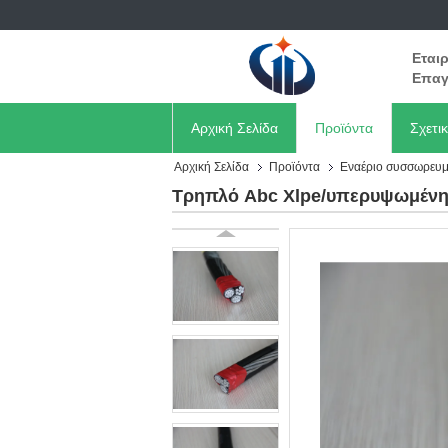
Εται
Επαγ
Αρχική Σελίδα
Προϊόντα
Σχετι
Αρχική Σελίδα
Προϊόντα
Εναέριο συσσωρευμ
Τρηπλό Abc Xlpe/υπερυψωμένη