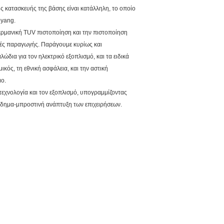
ς κατασκευής της βάσης είναι κατάλληλη, το οποίο
oyang.
ερμανική TUV πιστοποίηση και την πιστοποίηση
μές παραγωγής. Παράγουμε κυρίως και
ώδια για τον ηλεκτρικό εξοπλισμό, και τα ειδικά
κός, τη εθνική ασφάλεια, και την αστική
μο.
τεχνολογία και τον εξοπλισμό, υπογραμμίζοντας
 πήδημα-μπροστινή ανάπτυξη των επιχειρήσεων.