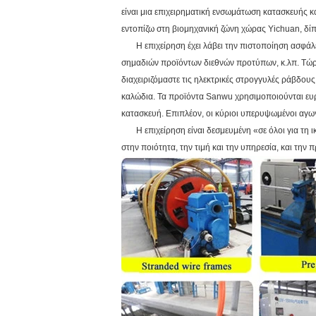
είναι μια επιχειρηματική ενσωμάτωση κατασκευής κ
εντοπίζω στη βιομηχανική ζώνη χώρας Yichuan, δί
Η επιχείρηση έχει λάβει την πιστοποίηση ασφάλει
σημαδιών προϊόντων διεθνών προτύπων, κ.λπ. Τώρ
διαχειριζόμαστε τις ηλεκτρικές στρογγυλές ράβδους
καλώδια. Τα προϊόντα Sanwu χρησιμοποιούνται ευρέω
κατασκευή. Επιπλέον, οι κύριοι υπερυψωμένοι αγωγ
Η επιχείρηση είναι δεσμευμένη «σε όλοι για τη ικ
στην ποιότητα, την τιμή και την υπηρεσία, και την