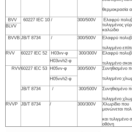
θερμοκρασία 
BVV
60227 IEC 10
/
300/500V
Ελαφρύ πολυβι
τυλιγμένος γύ
BLVV
καλώδιο
BVVB
JB/T 8734
/
300/500V
Ελαφρύ πολυβι
τυλιγμένο επί
RVV
60227 IEC 52
H03vv-φ
300/300V
Ελαφρύ πολυβι
H03vvh2-φ
τυλιγμένο σκοι
RVV
60227 IEC 53
H05vv-φ
300/500V
Συνηθισμένο π
τυλιγμένο χλωρ
H05vvh2-φ
JB/T 8734
/
300/500V
Συνηθισμένο π
τυλιγμένο χλωρ
RVVP
JB/T 8734
/
300/300V
Χλωρίδιο που
μονώνεται πολ
και τυλιγμένο σ
οθόνη