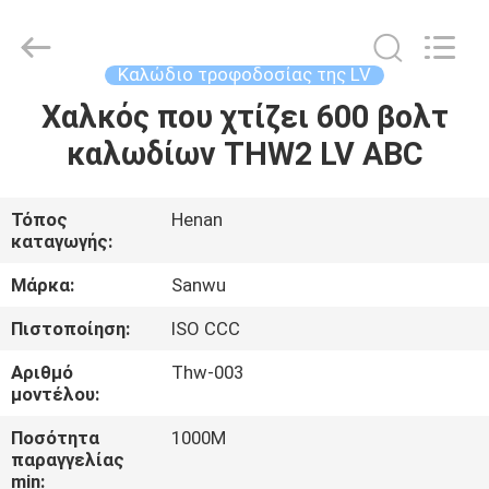
Luoyang
Sanwu
Cable
Co.,
Ltd.,.
Καλώδιο τροφοδοσίας της LV
All
Rights
Reserved.
Χαλκός που χτίζει 600 βολτ
ΣΠΊΤΙ
καλωδίων THW2 LV ABC
ΠΡΟΪΌΝΤΑ
Τόπος
Henan
καταγωγής:
ΠΕΡΊΠΟΥ
ΕΜΕΊΣ
Μάρκα:
Sanwu
Πιστοποίηση:
ISO CCC
ΓΎΡΟΣ
Αριθμό
Thw-003
ΕΡΓΟΣΤΑΣΊΩΝ
μοντέλου:
Ποσότητα
1000M
παραγγελίας
ΠΟΙΟΤΙΚΌΣ
min: