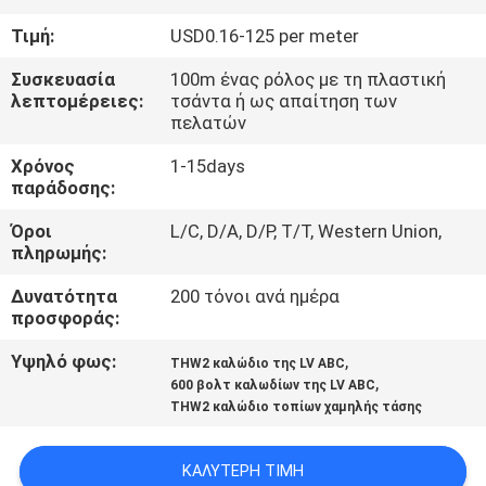
ΈΛΕΓΧΟΣ
Τιμή:
USD0.16-125 per meter
ΜΑΣ
Συσκευασία
100m ένας ρόλος με τη πλαστική
λεπτομέρειες:
τσάντα ή ως απαίτηση των
ΕΛΆΤΕ
πελατών
ΣΕ
Χρόνος
1-15days
παράδοσης:
ΕΠΑΦΉ
ΜΕ
Όροι
L/C, D/A, D/P, T/T, Western Union,
πληρωμής:
ΕΙΔΉΣΕΙΣ
Δυνατότητα
200 τόνοι ανά ημέρα
προσφοράς:
Υψηλό φως:
,
ΖΗΤΉΣΤΕ
THW2 καλώδιο της LV ABC
,
600 βολτ καλωδίων της LV ABC
ΈΝΑ
THW2 καλώδιο τοπίων χαμηλής τάσης
ΑΠΌΣΠΑΣΜΑ
ΚΑΛΎΤΕΡΗ ΤΙΜΉ