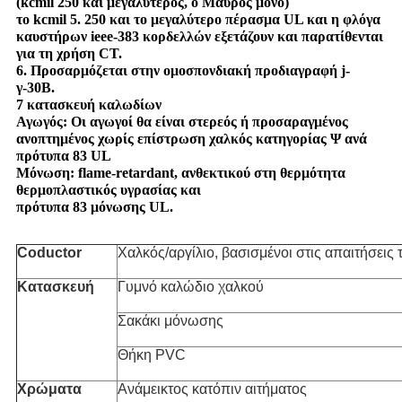
(kcmil 250 και μεγαλύτερος, ο Μαύρος μόνο)
το kcmil 5. 250 και το μεγαλύτερο πέρασμα UL και η φλόγα
καυστήρων ieee-383 κορδελλών εξετάζουν και παρατίθενται
για τη χρήση CT.
6. Προσαρμόζεται στην ομοσπονδιακή προδιαγραφή j-
γ-30B.
7 κατασκευή καλωδίων
Αγωγός: Οι αγωγοί θα είναι στερεός ή προσαραγμένος
ανοπτημένος χωρίς επίστρωση χαλκός κατηγορίας Ψ ανά
πρότυπα 83 UL
Μόνωση: flame-retardant, ανθεκτικού στη θερμότητα
θερμοπλαστικός υγρασίας και
πρότυπα 83 μόνωσης UL.
Coductor
Χαλκός/αργίλιο, βασισμένοι στις απαιτήσεις 
Κατασκευή
Γυμνό καλώδιο χαλκού
Σακάκι μόνωσης
Θήκη PVC
Χρώματα
Ανάμεικτος κατόπιν αιτήματος