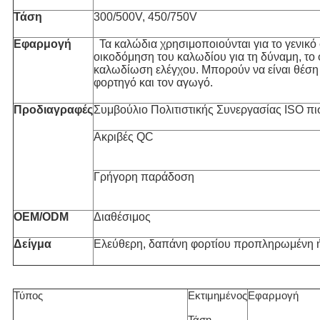
Τάση
300/500V, 450/750V
Εφαρμογή
Τα καλώδια χρησιμοποιούνται για το γενικό
οικοδόμηση του καλωδίου για τη δύναμη, το 
καλωδίωση ελέγχου. Μπορούν να είναι θέση
φορτηγό και τον αγωγό.
Προδιαγραφές
Συμβούλιο Πολιτιστικής Συνεργασίας ISO π
Ακριβές QC
Γρήγορη παράδοση
OEM/ODM
Διαθέσιμος
Δείγμα
Ελεύθερη, δαπάνη φορτίου προπληρωμένη 
Τύπος
Εκτιμημένος
Εφαρμογή
Τάση